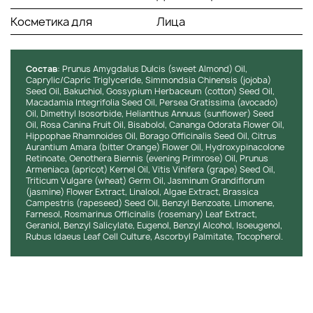
чувствительных к запахам.
Косметика для
Лица
Состав:
Не содержит парабенов, сульфатов и других
потенциально вредных веществ, что делает его
безопасным для ежедневного использования. В составе
Состав
: Prunus Amygdalus Dulcis (sweet Almond) Oil,
продукта отсутствуют искусственные ароматизаторы и
Caprylic/Capric Triglyceride, Simmondsia Chinensis (jojoba)
красители, что снижает риск возникновения раздражений.
Seed Oil, Bakuchiol, Gossypium Herbaceum (cotton) Seed Oil,
Перед применением во время беременности или
Macadamia Integrifolia Seed Oil, Persea Gratissima (avocado)
кормления грудью рекомендуется проконсультироваться
Oil, Dimethyl Isosorbide, Helianthus Annuus (sunflower) Seed
Oil, Rosa Canina Fruit Oil, Bisabolol, Cananga Odorata Flower Oil,
с врачом, так как продукт содержит ретинол, который
Hippophae Rhamnoides Oil, Borago Officinalis Seed Oil, Citrus
может не подходить для таких случаев.
Aurantium Amara (bitter Orange) Flower Oil, Hydroxypinacolone
Retinoate, Oenothera Biennis (evening Primrose) Oil, Prunus
Armeniaca (apricot) Kernel Oil, Vitis Vinifera (grape) Seed Oil,
КЛИНИЧЕСКИЕ РЕЗУЛЬТАТЫ
Triticum Vulgare (wheat) Germ Oil, Jasminum Grandiflorum
(jasmine) Flower Extract, Linalool, Algae Extract, Brassica
Campestris (rapeseed) Seed Oil, Benzyl Benzoate, Limonene,
Клинические исследования подтвердили высокую
Farnesol, Rosmarinus Officinalis (rosemary) Leaf Extract,
эффективность в борьбе с признаками старения. В ходе
Geraniol, Benzyl Salicylate, Eugenol, Benzyl Alcohol, Isoeugenol,
12-недельного исследования 90% участников отметили
Rubus Idaeus Leaf Cell Culture, Ascorbyl Palmitate, Tocopherol.
уменьшение видимости морщин, а 85% заявили о заметном
улучшении текстуры и упругости. Эти результаты
показывают, что регулярное использование приводит к
значительным улучшениям внешнего вида.