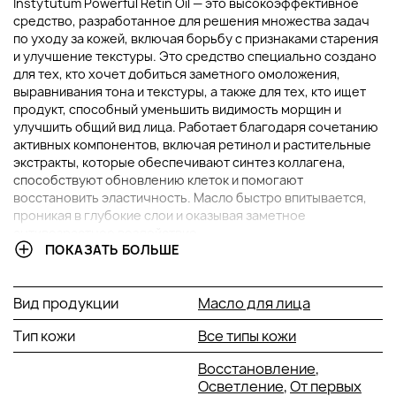
Instytutum Powerful Retin Oil — это высокоэффективное
средство, разработанное для решения множества задач
по уходу за кожей, включая борьбу с признаками старения
и улучшение текстуры. Это средство специально создано
для тех, кто хочет добиться заметного омоложения,
выравнивания тона и текстуры, а также для тех, кто ищет
продукт, способный уменьшить видимость морщин и
улучшить общий вид лица. Работает благодаря сочетанию
активных компонентов, включая ретинол и растительные
экстракты, которые обеспечивают синтез коллагена,
способствуют обновлению клеток и помогают
восстановить эластичность. Масло быстро впитывается,
проникая в глубокие слои и оказывая заметное
антивозрастное воздействие.
ПОКАЗАТЬ БОЛЬШЕ
ОСНОВНЫЕ ИНГРЕДИЕНТЫ И ИХ ПРЕИМУЩЕСТВА
Вид продукции
Масло для лица
Ретинол:
Ключевой компонент, стимулирующий
обновление клеток и синтез коллагена. Этот
Тип кожи
Все типы кожи
ингредиент помогает уменьшить видимость морщин
и способствует выравниванию тона.
Восстановление
,
Осветление
,
От первых
Экстракт водорослей:
Обладает мощными