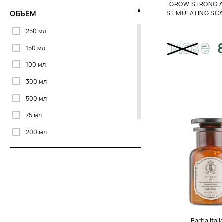
GROW STRONG 
Поврежденные волосы
ОБЪЕМ
STIMULATING SC
Пористые волосы
250 мл
1498
₴
Седые волосы
150 мл
Сухие/Ломкие волосы
100 мл
Тонкие волосы
300 мл
500 мл
75 мл
200 мл
95 мл
Barba Itali