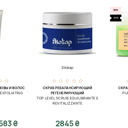
NEW
-20%
Eliokap
ЛОВЫ И ВОЛОС
СКРАБ РЕБАЛАНСИРУЮЩИЙ
СКРА
EXFOLIATING
PU
РЕГЕНЕРИРУЮЩИЙ
TOP LEVEL SCRUB EQUILIBRANTE E
REVITALIZZANTE
583 ₴
2845 ₴