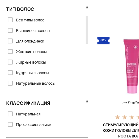
ТИП ВОЛОС
Все типы волос
Вьющиеся волосы
Для блондинок
-35%
Жесткие волосы
Жирные волосы
Кудрявые волосы
Натуральные волосы
Непослушные волосы
КЛАССИФИКАЦИЯ
Lee Staff
Нормальные волосы
Натуральная
Окрашеные волосы
Профессиональная
СТИМУЛИРУЮЩИЙ 
Осветленные волосы
КОЖИ ГОЛОВЫ ДЛ
Ослабленные волосы
РОСТА ВО