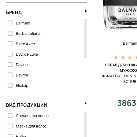
БРЕНД
Balmain
Barba Italiana
Balmain
Bjorn Axen
DSD de Luxe
Davines
СКРАБ ДЛЯ КОЖ
МУЖСК
Davroe
SIGNATURE MEN'S 
SCRUB
Eliokap
Greensoho
3863
ВИД ПРОДУКЦИИ
Hadat
Лосьон для волос
Lee Stafford
Маска для волос
Orising
Набор