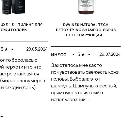
LUXE 1.3 - ПИЛИНГ ДЛЯ
DAVINES NATURAL TECH
КОЖИ ГОЛОВЫ
DETOXIFYING SHAMPOO-SCRUB
ДЕТОКСИРУЮЩИЙ...
5 ★
•
28.03.2024
І
•
5 ★
•
29.07.2024
ИНЕСС...
долго боролась с
К
Захотелось мне как то
й перхоти и то что
ц
почувствовать свежесть кожи
ыстро становятся
р
головы. Выбрала этот
(мыла голову через
п
шампунь. Шампунь классный,
о и каждый день).
ш
прям очень приятный в
использовании....