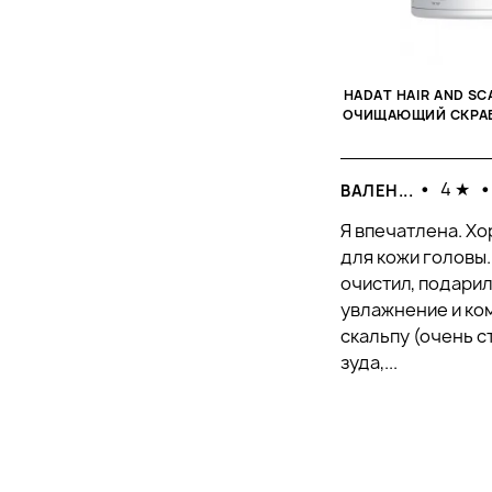
HADAT HAIR AND SC
ОЧИЩАЮЩИЙ СКРАБ
•
4 ★
ВАЛЕН...
Я впечатлена. Х
для кожи головы
очистил, подари
увлажнение и ко
скальпу (очень с
зуда,...