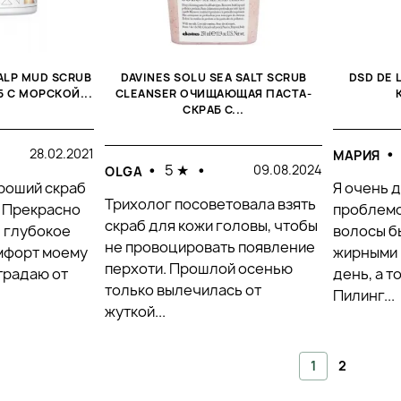
ALP MUD SCRUB
DAVINES SOLU SEA SALT SCRUB
DSD DE 
 С МОРСКОЙ...
CLEANSER ОЧИЩАЮЩАЯ ПАСТА-
СКРАБ С...
•
•
28.02.2021
МАРИЯ
•
5 ★
•
09.08.2024
OLGA
ороший скраб
Я очень 
Трихолог посоветовала взять
. Прекрасно
проблемо
скраб для кожи головы, чтобы
л глубокое
волосы б
не провоцировать появление
мфорт моему
жирными 
перхоти. Прошлой осенью
традаю от
день, а т
только вылечилась от
Пилинг...
жуткой...
1
2