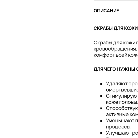
ОПИСАНИЕ
СКРАБЫ ДЛЯ КОЖИ
Скрабы для кожи 
кровообращения. 
комфорт всей кож
ДЛЯ ЧЕГО НУЖНЫ 
Удаляют оро
омертвевшие 
Стимулируют
коже головы
Способствую
активные ко
Уменьшают п
процессы.
Улучшают ро