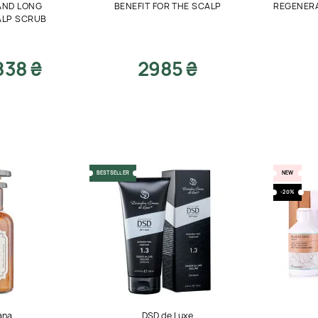
AND LONG
BENEFIT FOR THE SCALP
REGENERA
ALP SCRUB
838 ₴
2985 ₴
BESTSELLER
NEW
-20%
ana
DSD de Luxe