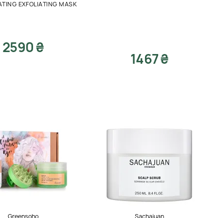
TING EXFOLIATING MASK
2590 ₴
1467 ₴
Greensoho
Sachajuan