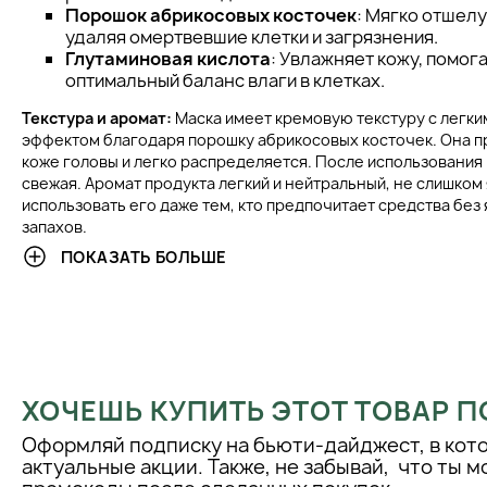
Порошок абрикосовых косточек
: Мягко отшел
удаляя омертвевшие клетки и загрязнения.
Глутаминовая кислота
: Увлажняет кожу, помог
оптимальный баланс влаги в клетках.
Текстура и аромат:
Маска имеет кремовую текстуру с легк
эффектом благодаря порошку абрикосовых косточек. Она п
коже головы и легко распределяется. После использования
свежая. Аромат продукта легкий и нейтральный, не слишком 
использовать его даже тем, кто предпочитает средства бе
запахов.
ПОКАЗАТЬ БОЛЬШЕ
Состав:
Не содержит парабенов, сульфатов, силиконов и д
вредных веществ, что делает его безопасным для регулярн
его составе используются только качественные и мягкие 
которые не нарушают естественный баланс кожи головы и н
делает продукт идеальным для людей с чувствительной кож
аллергическим реакциям.
ХОЧЕШЬ КУПИТЬ ЭТОТ ТОВАР П
КЛИНИЧЕСКИЕ РЕЗУЛЬТАТЫ
Оформляй подписку на бьюти-дайджест, в кот
актуальные акции. Также, не забывай, что ты 
Маска-скраб Eliokap Top Level Scrub Equilibrante E Revitalizz