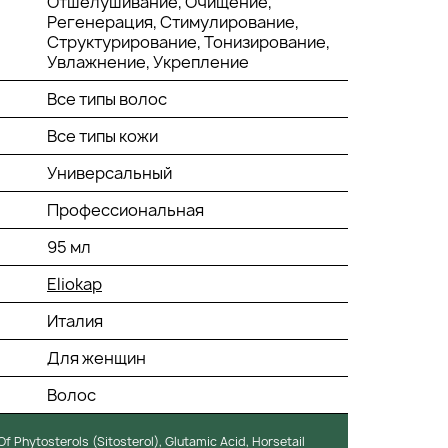
Отшелушивание, Очищение,
Регенерация, Стимулирование,
Структурирование, Тонизирование,
Увлажнение, Укрепление
Все типы волос
Все типы кожи
Универсальный
Профессиональная
95 мл
Eliokap
Италия
Для женщин
Волос
f Phytosterols (Sitosterol), Glutamic Acid, Horsetail