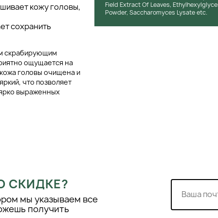
Field Extract Of Leaves, Ethylhexylglyce
ушивает кожу головы,
Powder, Saccharomyces Lysate etc.
ает сохранить
им скрабирующим
риятно ощущается на
 кожа головы очищена и
яркий, что позволяет
з ярко выраженных
ругих потенциально
ого использования. В
очищающие компоненты,
е сушат волосы. Это
ей и склонностью к
О СКИДКЕ?
ором мы указываем все
можешь получить
ante