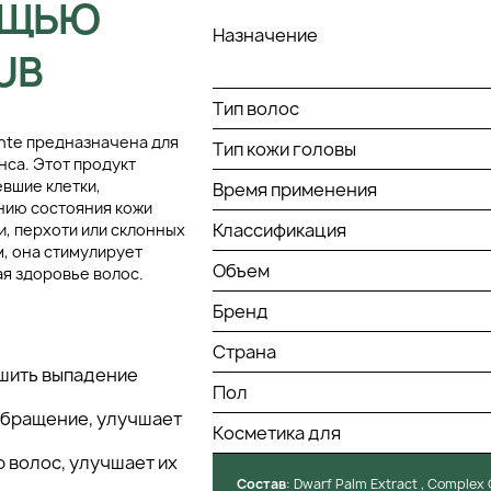
ОЩЬЮ
Назначение
UB
Тип волос
zante предназначена для
Тип кожи головы
нса. Этот продукт
евшие клетки,
Время применения
нию состояния кожи
Классификация
и, перхоти или склонных
, она стимулирует
Объем
я здоровье волос.
Бренд
Страна
ьшить выпадение
Пол
обращение, улучшает
Косметика для
 волос, улучшает их
Состав
: Dwarf Palm Extract , Complex O