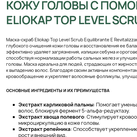
КОЖУ ГОЛОВЫ С ПОМ
ELIOKAP TOP LEVEL SCR
Маска-скраб Eliokap Top Level Scrub Equilibrante E Revitaliz
глубокого очищения кожи головы и восстановления ее бала
эффективно удаляет загрязнения, излишки себума и орогов
способствуя нормализации работы сальных желез и улучше
головы. Маска идеальна для людей, страдающих от жирност
к выпадению волос. Благодаря своим активным компонентам
кровообращение и укрепляет волосяные фолликулы, улучша
ОСНОВНЫЕ ИНГРЕДИЕНТЫ И ИХ ПРЕИМУЩЕСТВА
Экстракт карликовой пальмы
: Помогает умен
волос, блокируя фермент 5-альфа-редуктазу.
Экстракт хвоща полевого
: Стимулирует крово
микроциркуляцию в коже головы.
Экстракт репейника
: Способствует укреплению
рост и внешний вид.