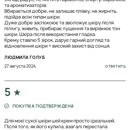
та ароматизаторів.
Вбирається добре, не залишає плівку, не жирніть,
підійде всім типам шкіри.
Дуже добре заспокоює та зволожує шкіру після
пілінгу, живить, прибирає лущення та вирівнює тон
шкіри. Шкіра після використання гладка.
Крему ставлю 5 зірок, дарує гарний догляд та
відновлення шкіри + високий захист від сонця.
ЛЮДМИЛА ГОЛУБ
27 августа 2024
ОТВЕТИТЬ
5
ПОКУПКА ПОДТВЕРЖДЕНА
Для моєї сухої шкіри цей крем просто ідеальний.
Після того, як його купила, взагалі перестала