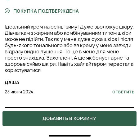
ПОКУПКА ПОДТВЕРЖДЕНА
Ідеальний крем на осінь-зиму! Дуже зволожує шкіру.
Дівчаткам з жирним або комбінуванням типом шкіри
може не підійти. Так як у мене дуже суха шкіра і після
будь-якого тонального або вв крему у мене завжди
відразу видно лущення. То це в мене для мене
просто знахідка. Захоплені. А ще як бонус гарне та
здорове сяйво шкіри. Навіть хайлайтером перестала
користуватися
ДАША
23 июня 2024
ОТВЕТИТЬ
5
ДОБАВИТЬ В КОРЗИНУ
ПОКУПКА ПОДТВЕРЖДЕНА