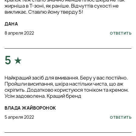
жирніша в Т-зоні, як раніше. Відчуттів сухості не
викликає. Ставлю йому тверду 5!
ДАНА
8 апреля 2022
ОТВЕТИТЬ
5
Найкращий засіб для вмивання. Беру у вас постійно.
Пройшли висипання, шкіра настільки чиста, що аж
скріпить. Додатково користуюся тоніком та кремом.
Усім задоволена. Кращий бренд
ВЛАДА ЖАЙВОРОНОК
5 апреля 2022
ОТВЕТИТЬ