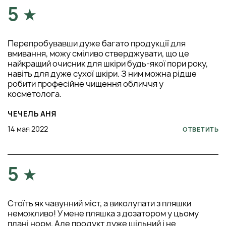
5
Перепробувавши дуже багато продукції для
вмивання, можу сміливо стверджувати, що це
найкращий очисник для шкіри будь-якої пори року,
навіть для дуже сухої шкіри. З ним можна рідше
робити професійне чищення обличчя у
косметолога.
ЧЕЧЕЛЬ АНЯ
14 мая 2022
ОТВЕТИТЬ
5
Стоїть як чавунний міст, а виколупати з пляшки
неможливо! У мене пляшка з дозатором у цьому
плані норм. Але продукт дуже щільний і не