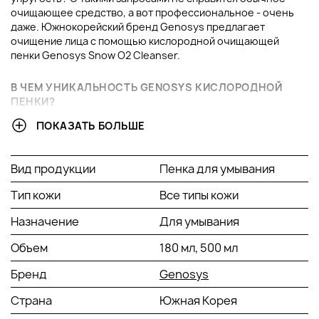
очищающее средство, а вот профессиональное - очень
даже. Южнокорейский бренд Genosys предлагает
очищение лица с помощью кислородной очищающей
пенки Genosys Snow O2 Cleanser.
В ЧЕМ УНИКАЛЬНОСТЬ GENOSYS КИСЛОРОДНОЙ
ПЕНКИ?
ПОКАЗАТЬ БОЛЬШЕ
Ты уже, наверное, много раз слышала, что состояние
окружающей среды оставляет желать лучшего? Хотя,
здесь не только вопрос экологии, а и того, что совместно с
Вид продукции
Пенка для умывания
этим, на организм влияют стрессы и вредные привычки
относительно питания. В итоге, из-за таких
Тип кожи
Все типы кожи
неблагоприятных воздействий, липидный слой хуже
воспринимает клетки кислорода. Все живое на земле не
Назначение
Для умывания
может жить без кислородного насыщения, вот и липидный
Объем
180 мл, 500 мл
слой начинает хуже обновляться без кислородного
очистителя Генозис, а лицо становится тусклым, покрытым
Бренд
Genosys
морщинами и пигментными пятнами.
Без кислородного насыщения, кожа становится тусклой,
Страна
Южная Корея
покрывается морщинами и пигментными пятнами.