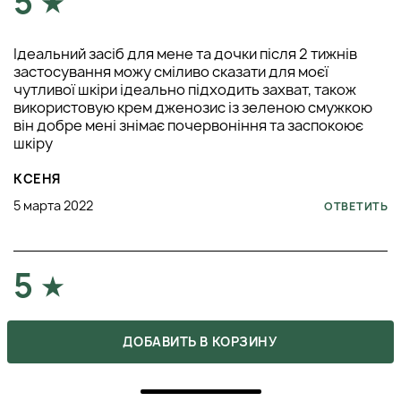
5
Ідеальний засіб для мене та дочки після 2 тижнів
застосування можу сміливо сказати для моєї
чутливої шкіри ідеально підходить захват, також
використовую крем дженозис із зеленою смужкою
він добре мені знімає почервоніння та заспокоює
шкіру
КСЕНЯ
5 марта 2022
ОТВЕТИТЬ
5
Засіб супер. Шкіра проблемна, часто висипання,
ДОБАВИТЬ В КОРЗИНУ
пори швидко забиваються ця пінка це відкриття для
мене. Очищає супер, шкіра шикарна. Жалкую про
витрачений час, що не купила його раніше!