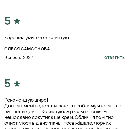
5
хорошая умывалка, советую
ОЛЕСЯ САМСОНОВА
9 апреля 2022
ОТВЕТИТЬ
5
Рекомендую щиро!
Допоміг мені подолати акне, а проблему я не могла
вирішити довго. Користуюсь разом із тоніком,
нещодавно докупила ще крем. Обличчя помітно
очистилося від висипань і посвіжішало, чорних
крапок теж стало значно менше плюс шкіра не так