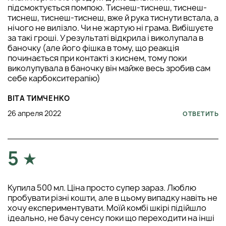
підсмоктується помпою. Тиснеш-тиснеш, тиснеш-
тиснеш, тиснеш-тиснеш, вже й рука тиснути встала, а
нічого не вилізло. Чи не жартую ні грама. Вибішуєте
за такі гроші. У результаті відкрила і виколупала в
баночку (але його фішка в тому, що реакція
починається при контакті з киснем, тому поки
виколупувала в баночку він майже весь зробив сам
себе карбокситерапію)
ВІТА ТИМЧЕНКО
26 апреля 2022
ОТВЕТИТЬ
5
Купила 500 мл. Ціна просто супер зараз. Люблю
пробувати різні кошти, але в цьому випадку навіть не
хочу експериментувати. Моїй комбі шкірі підійшло
ідеально, не бачу сенсу поки що переходити на інші