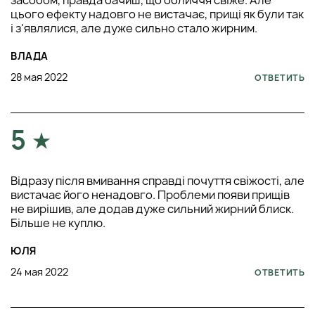
цього ефекту надовго не вистачає, прищі як були так
і з'являлися, але дуже сильно стало жирним.
ВЛАДА
28 мая 2022
ОТВЕТИТЬ
5
Відразу після вмивання справді почуття свіжості, але
вистачає його ненадовго. Проблеми появи прищів
не вирішив, але додав дуже сильний жирний блиск.
Більше не куплю.
ЮЛЯ
24 мая 2022
ОТВЕТИТЬ