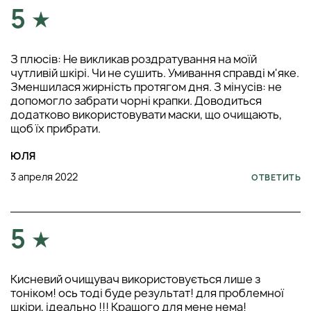
5
З плюсів: Не викликав роздратування на моїй
чутливій шкірі. Чи не сушить. Умивання справді м'яке.
Зменшилася жирність протягом дня. З мінусів: не
допомогло забрати чорні крапки. Доводиться
додатково використовувати маски, що очищають,
щоб їх прибрати.
ЮЛЯ
3 апреля 2022
ОТВЕТИТЬ
5
Кисневий очищувач використовується лише з
тоніком! ось тоді буде результат! для проблемної
шкіри, ідеально !!! Кращого для мене нема!