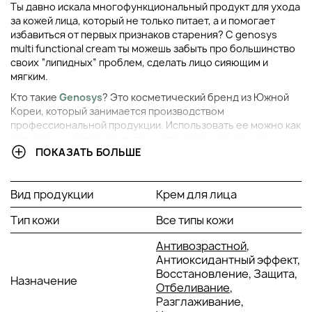
Ты давно искала многофункциональный продукт для ухода
за кожей лица, который не только питает, а и помогает
избавиться от первых признаков старения? С genosys
multi functional cream ты можешь забыть про большинство
своих “липидных” проблем, сделать лицо сияющим и
мягким.
Кто такие
Genosys
? Это косметический бренд из Южной
Кореи, который занимается производством
профессиональной продукции. Использовать ее можно как
для салонных процедур, так и для ухода в домашних
ПОКАЗАТЬ БОЛЬШЕ
условиях.
В чем заключаются главные особенности genosys
мультифункционального крема?
Вид продукции
Крем для лица
Оказывает ярко выраженный антивозрастной
Тип кожи
Все типы кожи
эффект.
Антивозрастной
,
Разглаживает глубокие морщины.
Антиоксидантный эффект,
Выравнивает тон лица и отбеливает его.
Восстановление, Защита,
Назначение
Отбеливание
,
Дает антиоксидантное воздействие.
Разглаживание,
Возвращает липидному слою упругость и