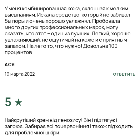
У меня комбинированная кожа, склонная к мелким
высыпаниям. Искала средство, который не забивал
бы поры и очень хорошо увлажнял. Пробовала
много других профессиональных марок, могу
сказать, что этот – один из лучших. Легкий, хорошо
увлажняющий, не ощутимый на коже и с приятным
запахом. На лето то, что нужно! Довольна 100
процентов
АСЯ
19 марта 2022
ОТВЕТИТЬ
5
Найкрутіший крем від генозису! Він і підтягує і
загоює. Забирає всі почервоніння і також підходить
для проблемної шкіри!