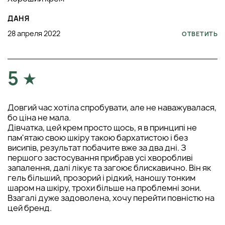
ДАНЯ
28 апреля 2022
ОТВЕТИТЬ
5
Довгий час хотіла спробувати, але не наважувалася,
бо ціна не мала.
Дівчатка, цей крем просто щось, я в принципі не
пам'ятаю свою шкіру такою бархатистою і без
висипів, результат побачите вже за два дні. З
першого застосування прибрав усі хворобливі
запалення, далі лікує та загоює блискавично. Він як
гель більший, прозорий і рідкий, наношу тонким
шаром на шкіру, трохи більше на проблемні зони.
Взагалі дуже задоволена, хочу перейти повністю на
цей бренд.