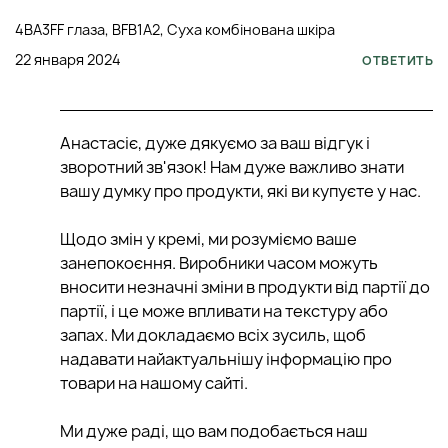
4BA3FF глаза, BFB1A2, Суха комбінована шкіра
22 января 2024
ОТВЕТИТЬ
Анастасіє, дуже дякуємо за ваш відгук і
зворотний зв'язок! Нам дуже важливо знати
вашу думку про продукти, які ви купуєте у нас.
Щодо змін у кремі, ми розуміємо ваше
занепокоєння. Виробники часом можуть
вносити незначні зміни в продукти від партії до
партії, і це може впливати на текстуру або
запах. Ми докладаємо всіх зусиль, щоб
надавати найактуальнішу інформацію про
товари на нашому сайті.
Ми дуже раді, що вам подобається наш