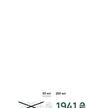
50 мл
250 мл
2034
₴
1941 ₴