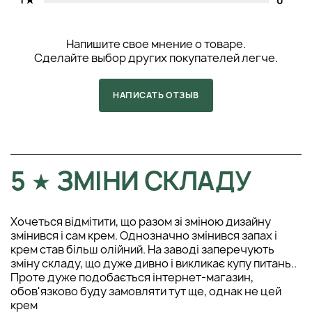
0
Напишите свое мнение о товаре.
Сделайте выбор других покупателей легче.
НАПИСАТЬ ОТЗЫВ
5
ЗМІНИ СКЛАДУ
Хочеться відмітити, що разом зі зміною дизайну
змінився і сам крем. Однозначно змінився запах і
крем став більш олійний. На заводі заперечують
зміну складу, що дуже дивно і викликає купу питань..
Проте дуже подобається інтернет-магазин,
обов'язково буду замовляти тут ще, однак не цей
крем