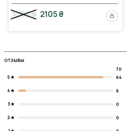
свойство заканчиваться.
2396 ₴
2105 ₴
Также, ты можешь воспользоваться промокодом во время
следующей покупки. А вот информацию о том, как получить
свой купон, ты можешь узнать у менеджера нашего
магазина. Звони по актуальному номеру, который указан
на сайте. Ждем тебя в
Бьютис
снова!
ОТЗЫВЫ
70
5
64
4
6
3
0
2
0
1