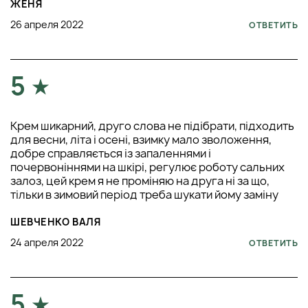
ЖЕНЯ
26 апреля 2022
ОТВЕТИТЬ
5
Крем шикарний, друго слова не підібрати, підходить
для весни, літа і осені, взимку мало зволоження,
добре справляється із запаленнями і
почервоніннями на шкірі, регулює роботу сальних
залоз, цей крем я не проміняю на друга ні за що,
тільки в зимовий період треба шукати йому заміну
ШЕВЧЕНКО ВАЛЯ
24 апреля 2022
ОТВЕТИТЬ
5