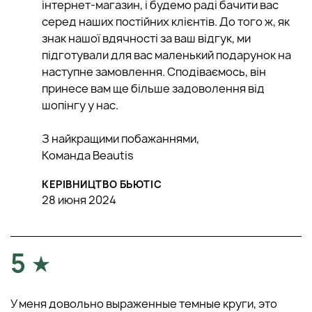
інтернет-магазин, і будемо раді бачити вас
серед наших постійних клієнтів. До того ж, як
знак нашої вдячності за ваш відгук, ми
підготували для вас маленький подарунок на
наступне замовлення. Сподіваємось, він
принесе вам ще більше задоволення від
шопінгу у нас.
З найкращими побажаннями,
Команда Beautis
КЕРІВНИЦТВО БЬЮТІС
28 июня 2024
5
У меня довольно выраженные темные круги, это