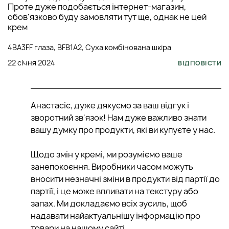
Проте дуже подобається інтернет-магазин,
обов'язково буду замовляти тут ще, однак не цей
крем
4BA3FF глаза, BFB1A2, Суха комбінована шкіра
22 січня 2024
ВІДПОВІСТИ
Анастасіє, дуже дякуємо за ваш відгук і
зворотний зв'язок! Нам дуже важливо знати
вашу думку про продукти, які ви купуєте у нас.
Щодо змін у кремі, ми розуміємо ваше
занепокоєння. Виробники часом можуть
вносити незначні зміни в продукти від партії до
партії, і це може впливати на текстуру або
запах. Ми докладаємо всіх зусиль, щоб
надавати найактуальнішу інформацію про
товари на нашому сайті.