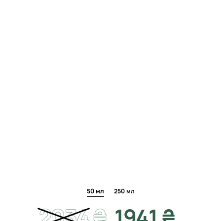
50 мл
250 мл
2034
₴
1941 ₴