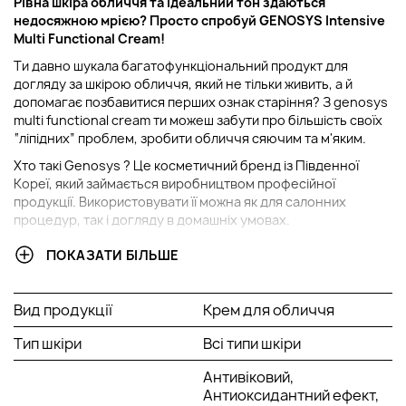
Рівна шкіра обличчя та ідеальний тон здаються
недосяжною мрією? Просто спробуй GENOSYS
Intensive
Multi Functional Cream
!
Ти давно шукала багатофункціональний продукт для
догляду за шкірою обличчя, який не тільки живить, а й
допомагає позбавитися перших ознак старіння? З genosys
multi functional cream ти можеш забути про більшість своїх
“ліпідних” проблем, зробити обличчя сяючим та м'яким.
Хто такі Genosys ? Це косметичний бренд із Південної
Кореї, який займається виробництвом професійної
продукції. Використовувати її можна як для салонних
процедур, так і догляду в домашніх умовах.
У чому полягають основні особливості genosys
ПОКАЗАТИ БІЛЬШЕ
мультифункціонального крему?
Виявляє яскраво виражений антивіковий ефект.
Вид продукції
Крем для обличчя
Розгладжує глибокі зморшки.
Тип шкіри
Всі типи шкіри
Вирівнює тон обличчя та відбілює його.
Антивіковий,
Дає антиоксидантну дію.
Антиоксидантний ефект,
Повертає ліпідному шару пружність та еластичність.