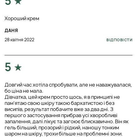
5
Хороший крем
ДАНЯ
28 квітня 2022
ВІДПОВІСТИ
5
Довгий час хотіла спробувати, але не наважувалася,
бо ціна не мала.
Дівчатка, цей крем просто щось, я в принципі не
пам'ятаю свою шкіру такою бархатистою і без
висипів, результат побачите вже за два дні. З
першого застосування прибрав усі хворобливі
запалення, далі лікує та загоює блискавично. Він як
гель більший, прозорий і рідкий, наношу тонким
шаром на шкіру, трохи більше на проблемні зони.