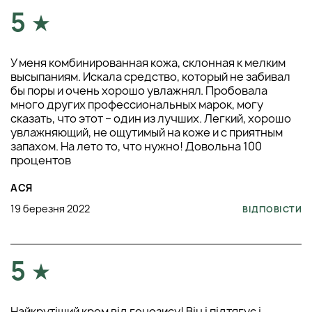
5
У меня комбинированная кожа, склонная к мелким
высыпаниям. Искала средство, который не забивал
бы поры и очень хорошо увлажнял. Пробовала
много других профессиональных марок, могу
сказать, что этот – один из лучших. Легкий, хорошо
увлажняющий, не ощутимый на коже и с приятным
запахом. На лето то, что нужно! Довольна 100
процентов
АСЯ
19 березня 2022
ВІДПОВІСТИ
5
Найкрутіший крем від генозису! Він і підтягує і