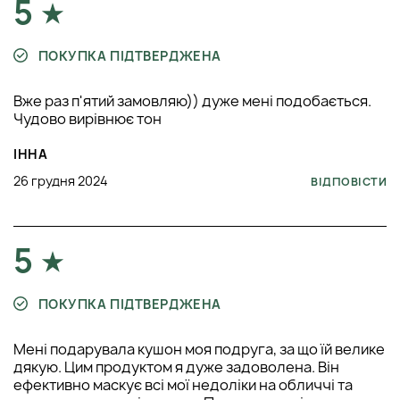
5
ПОРАДИ ПРОФЕСІОНАЛІВ
ПОКУПКА ПІДТВЕРДЖЕНА
Використання як основа під макіяж
: засіб Генозис
можна використовувати як базу для макіяжу. Після
Вже раз п'ятий замовляю)) дуже мені подобається.
його нанесення епідерміс стає ідеально рівним,
Чудово вирівнює тон
зволоженим та захищеним від впливу зовнішніх
факторів. Дайте кушону трохи часу, щоб увібратися,
ІННА
перш ніж продовжувати наносити макіяж. Це
допоможе уникнути змішування текстур та створить
26 грудня 2024
ВІДПОВІСТИ
стійкіший результат.
Комбінування із сироватками:
Для посилення
зволожуючого ефекту та підвищення ефективності
наносьте після зволожуючої сироватки. Це допоможе
5
вам забезпечити більш глибоке зволоження та
підготуватися до впливу зовнішнього середовища.
Перевірка на алергічну реакцію
: Незважаючи на
ПОКУПКА ПІДТВЕРДЖЕНА
гіпоалергенний склад, перед першим використанням
рекомендується провести тест на невеликій ділянці,
Мені подарувала кушон моя подруга, за що їй велике
наприклад, на зап'ясті або за вухом. Якщо після 24
дякую. Цим продуктом я дуже задоволена. Він
годин не виникне почервоніння, сверблячки або
ефективно маскує всі мої недоліки на обличчі та
подразнення, можна безпечно використовувати.