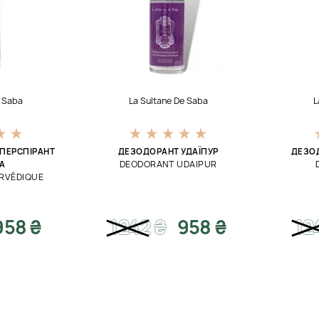
e Saba
La Sultane De Saba
L
ПЕРСПІРАНТ
ДЕЗОДОРАНТ УДАЇПУР
ДЕЗО
DEODORANT UDAIPUR
А
RVÉDIQUE
958 ₴
1242
₴
958 ₴
12