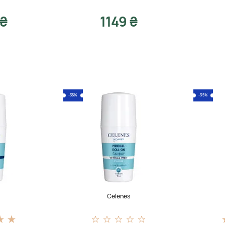
 ₴
1149 ₴
-35%
-35%
s
Celenes