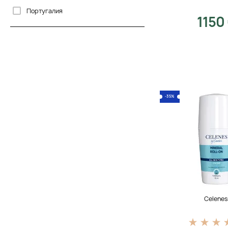
Португалия
1150
США
Франція
Швеція
-35%
Celene