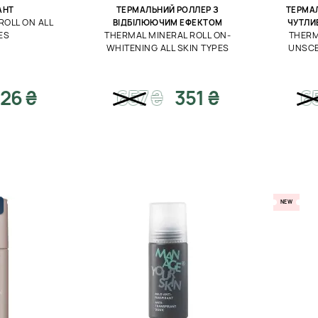
АНТ
ТЕРМАЛЬНИЙ РОЛЛЕР З
ТЕРМА
ROLL ON ALL
ВІДБІЛЮЮЧИМ ЕФЕКТОМ
ЧУТЛИ
ES
THERMAL MINERAL ROLL ON-
THERM
WHITENING ALL SKIN TYPES
UNSCE
26 ₴
657
₴
351 ₴
6
NEW