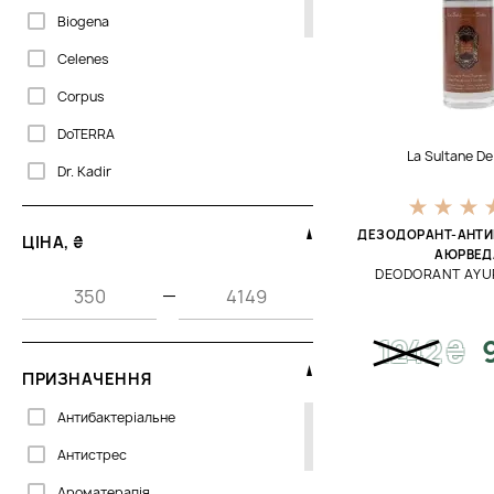
Biogena
Celenes
Corpus
DoTERRA
La Sultane D
Dr. Kadir
Dr.Spiller
ДЕЗОДОРАНТ-АНТИ
ЦІНА, ₴
GIGI
АЮРВЕД
DEODORANT AYU
Janssen Cosmetics
—
La Biosthetique
1242
₴
La Sultane De Saba
ПРИЗНАЧЕННЯ
Maria Galland
Антибактеріальне
Philip Martin’s
Антистрес
Rituals
Ароматерапія