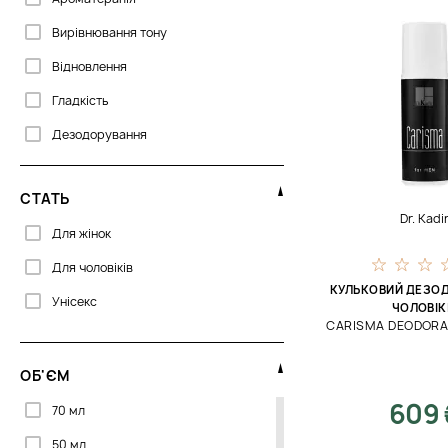
Sesderma
Вирівнювання тону
Відновлення
Гладкість
Дезодорування
Для масажу
СТАТЬ
Для уповільнення росту
Dr. Kadi
Для жінок
Живлення
Для чоловіків
Заспокоєння
КУЛЬКОВИЙ ДЕЗО
Унісекс
Захист
ЧОЛОВІК
CARISMA DEODORA
Зволоження
Освіження
ОБ'ЄМ
609 
Освітлення
70 мл
Очищення
50 мл