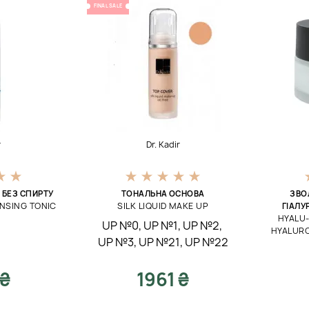
FINAL SALE
r
Dr. Kadir
БЕЗ СПИРТУ
ТОНАЛЬНА ОСНОВА
ЗВО
NSING TONIC
SILK LIQUID MAKE UP
ГІАЛ
HYALU
UP №0
,
UP №1
,
UP №2
,
HYALURO
UP №3
,
UP №21
,
UP №22
 ₴
1961 ₴