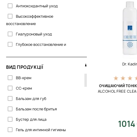
Антиоксидантный уход
Высокоэффективное
восстановление
Гиалуроновый уход
Глубокое восстановление и
осветление
Декоративная косметика
Dr. Kadi
ВИД ПРОДУКЦІЇ
Защит от солнца
BB-крем
Защита от солнца
ОЧИЩАЮЧИЙ ТОНІК 
CC-крем
ALCOHOL FREE CLEA
Кремы
Бальзам для губ
Маски для лица
Бальзам после бритья
Микроколлаген
Бустер для лица
1014
Омолаживающий уход
Гель для интимной гигиены
Очищение