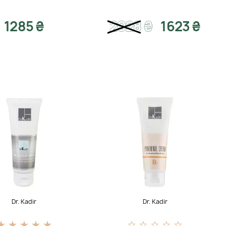
1285 ₴
2028
₴
1623 ₴
Dr. Kadir
Dr. Kadir