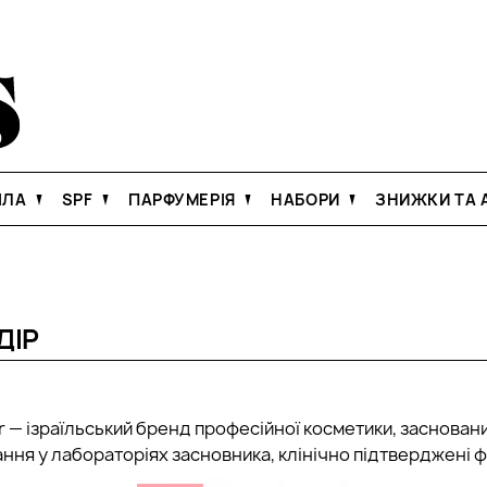
ІЛА
SPF
ПАРФУМЕРІЯ
НАБОРИ
ЗНИЖКИ ТА А
ДІР
ir — ізраїльський бренд професійної косметики, заснова
ння у лабораторіях засновника, клінічно підтверджені 