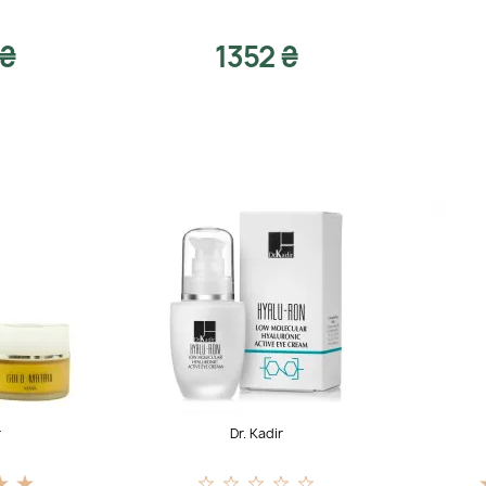
 ₴
1352 ₴
r
Dr. Kadir