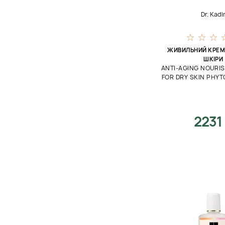
Пилинг
Dr. Kadi
75 мл
Питание
200 мл
Против пигментации
125 мл
ЖИВИЛЬНИЙ КРЕМ 
ШКІРИ
Противовоспалительное
4.5 мл
ANTI-AGING NOURI
FOR DRY SKIN PHYT
Разглаживание
330 мл
Регенерация
Себорегуляция
2231
Сияние
Скрабирование
Смягчение
Стимулирование
Сужение пор
Текстурирование