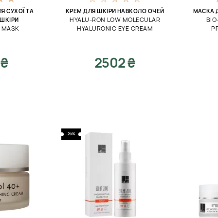
Я СУХОЇ ТА
КРЕМ ДЛЯ ШКІРИ НАВКОЛО ОЧЕЙ
МАСКА 
HYALU-RON LOW MOLECULAR
BIO
ШКІРИ
X MASK
HYALURONIC EYE CREAM
P
 ₴
2502 ₴
-20%