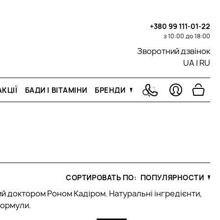
+380 99 111-01-22
з 10:00 до 18:00
Зворотний дзвінок
UA
|
RU
КЦІЇ
БАДИ І ВІТАМІНИ
БРЕНДИ
СОРТИРОВАТЬ ПО:
ПОПУЛЯРНОСТИ
ний доктором Роном Кадіром. Натуральні інгредієнти,
формули.