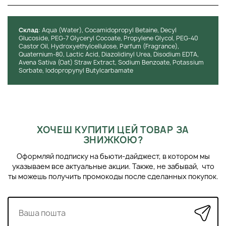
Cклад
: Aqua (Water), Cocamidopropyl Betaine, Decyl
Glucoside, PEG-7 Glyceryl Cocoate, Propylene Glycol, PEG-40
Castor Oil, Hydroxyethylcellulose, Parfum (Fragrance),
Quaternium-80, Lactic Acid, Diazolidinyl Urea, Disodium EDTA,
Avena Sativa (Oat) Straw Extract, Sodium Benzoate, Potassium
Sorbate, Iodopropynyl Butylcarbamate
ХОЧЕШ КУПИТИ ЦЕЙ ТОВАР ЗА
ЗНИЖКОЮ?
Оформляй подписку на бьюти-дайджест, в котором мы
указываем все актуальные акции. Также, не забывай, что
ты можешь получить промокоды после сделанных покупок.