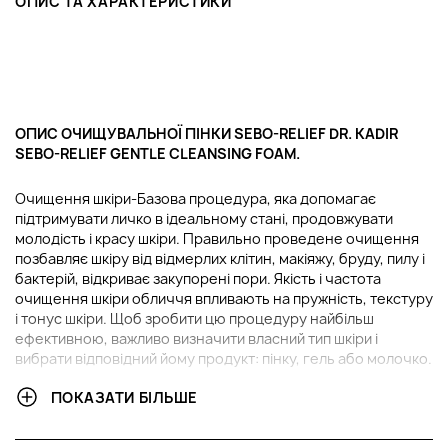
ОПИС ТА ХАРАКТЕРИСТИКИ
ОПИС ОЧИЩУВАЛЬНОЇ ПІНКИ SEBO-RELIEF DR. KADIR
SEBO-RELIEF GENTLE CLEANSING FOAM.
Очищення шкіри-Базова процедура, яка допомагає
підтримувати личко в ідеальному стані, продовжувати
молодість і красу шкіри. Правильно проведене очищення
позбавляє шкіру від відмерлих клітин, макіяжу, бруду, пилу і
бактерій, відкриває закупорені пори. Якість і частота
очищення шкіри обличчя впливають на пружність, текстуру
і тонус шкіри. Щоб зробити цю процедуру найбільш
ефективною, важливо визначити власний тип шкіри і
вибрати відповідний йому продукт: пінку, гель або молочко.
ПОКАЗАТИ БІЛЬШЕ
У ЧОМУ ПЕРЕВАГИ ОЧИЩУВАЛЬНОЇ ПІНКИ SEBO-RELIEF
DR. KADIR SEBO-RELIEF GENTLE CLEANSING FOAM?