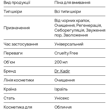
Вид продукції
Піна для вмивання
Глибоко очищає пори.
Усуває жирний блиск.
Тип шкіри
Всі типи шкіри
Нормалізує вироблення шкірного сала.
Пригнічує розвиток дріжджових грибків.
Від чорних крапок,
Заспокоює роздратовану шкіру.
Очищення, Регенерація,
Призначення
Себорегуляція, Звуження
пор, Зволоження
АКТИВНІ КОМПОНЕНТИ:
Час застосування
Універсальний
Екстракт вівса-пом'якшує і заспокоює шкіру.
Сечовина-здатна витягати вологу з глибоких шарів
Переваги
Cruelty Free
шкіри і переміщати ближче до верхнього шару
епідермісу.
Об'єм
200 мл
Молочна кислота для особи - або Lactic Acid-
Бренд
делікатний кератолитик, володіє самим м'яким і
Dr. Kadir
щадним впливом в порівнянні з іншими фруктовими
Лінія косметики
Очищення
кислотами.
Країна
Ізраїль
СПОСІБ ЗАСТОСУВАННЯ:
Стать
Унісекс
Використовувати пінку замість звичайного мила для
Косметика для
Обличчя
вмивання.