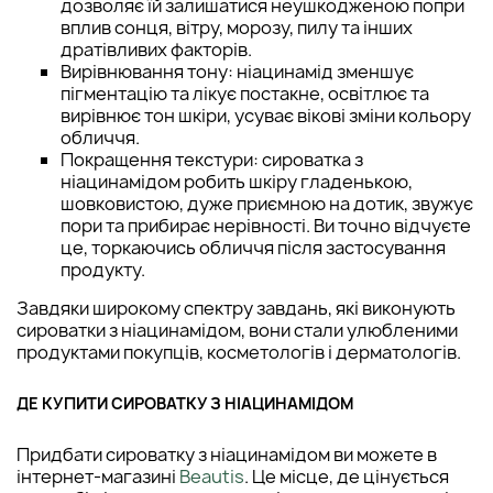
дозволяє їй залишатися неушкодженою попри
вплив сонця, вітру, морозу, пилу та інших
дратівливих факторів.
Вирівнювання тону: ніацинамід зменшує
пігментацію та лікує постакне, освітлює та
вирівнює тон шкіри, усуває вікові зміни кольору
обличчя.
Покращення текстури: сироватка з
ніацинамідом робить шкіру гладенькою,
шовковистою, дуже приємною на дотик, звужує
пори та прибирає нерівності. Ви точно відчуєте
це, торкаючись обличчя після застосування
продукту.
Завдяки широкому спектру завдань, які виконують
сироватки з ніацинамідом, вони стали улюбленими
продуктами покупців, косметологів і дерматологів.
ДЕ КУПИТИ СИРОВАТКУ З НІАЦИНАМІДОМ
Придбати сироватку з ніацинамідом ви можете в
інтернет-магазині
Beautis
. Це місце, де цінується