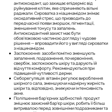
антиоксидант, що захищає епідерміс від
руйнування клітин, яке спричиняють вільні
радикали. Сироватка з ніацинамідом знімає
оксидативний стрес, що призводить до
передчасної появи зморшок, пігментації,
зменшення тонусу та запалень.
Антиоксидантний захист має бути
обов’язковою частиною догляду і чудове
рішення — впровадити його у вигляді сироватки
з ніацинамідом.
Заспокоєння: засоби помітно зменшують
запалення, подразнення, почервоніння,
свербіж, заспокоюють шкіру та дарують їй
відчуття комфорту. Рекомендуються при
підвищеній чутливості дерми.
Себорегуляція: вітамін регулює вироблення
шкірного сала, зменшуючи надмірну жирність
шкіри та, відповідно, знижуючи інтенсивність
акне.
Поліпшення бар’єрних здібностей: продукт
зміцнює захисний бар’єр шкіри, робить її більш
витривалою перед зовнішніми подразниками та