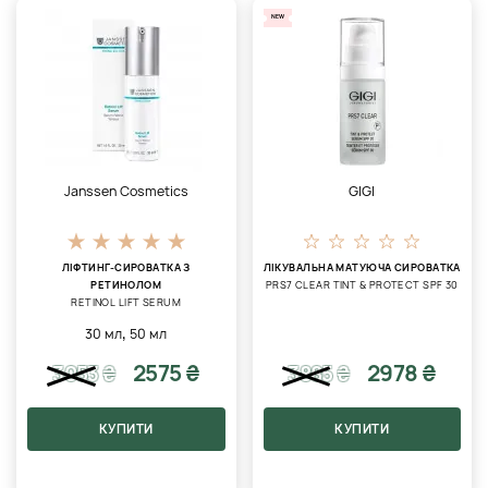
NEW
Janssen Cosmetics
GIGI
ЛІФТИНГ-СИРОВАТКА З
ЛІКУВАЛЬНА МАТУЮЧА СИРОВАТКА
РЕТИНОЛОМ
PRS7 CLEAR TINT & PROTECT SPF 30
RETINOL LIFT SERUM
,
30 мл
50 мл
2575 ₴
2978 ₴
3053
₴
3885
₴
КУПИТИ
КУПИТИ