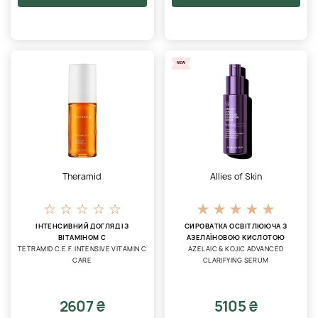
NEW
Theramid
Allies of Skin
ІНТЕНСИВНИЙ ДОГЛЯД ІЗ
СИРОВАТКА ОСВІТЛЮЮЧА З
ВІТАМІНОМ С
АЗЕЛАЇНОВОЮ КИСЛОТОЮ
TETRAMID C.E.F. INTENSIVE VITAMIN C
AZELAIC & KOJIC ADVANCED
CARE
CLARIFYING SERUM
2607 ₴
5105 ₴