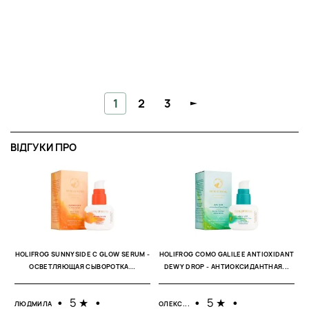
1
2
3
ВІДГУКИ ПРО
К
19
HOLIFROG SUNNYSIDE C GLOW SERUM -
HOLIFROG COMO GALILEE ANTIOXIDANT
ОСВЕТЛЯЮЩАЯ СЫВОРОТКА...
DEWY DROP - АНТИОКСИДАНТНАЯ...
Ш
з
п
пі
•
5 ★
•
•
5 ★
•
ЛЮДМИЛА
ОЛЕКС...