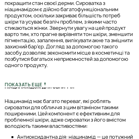
покращити стан своєї дерми. Сироватка з
ніацинамідом є дійсно багатофункціональним
продуктом, оскільки закриває більшість потреб
шкіри та усуває безліч проблем, з якими часто
стикаються жінки. Звернути увагу на цей продукт
варто тим, хто прагне вирівняти тон шкіри, зменшити
пігментацію, запалення, вилікувати акне та зміцнити
захисний бар’єр. Догляд за допомогою такого
засобу дозволяє зекономити місце в косметичці та
позбутися багатьох неприємностей за допомогою
одного продукту.
ДЕТАЛЬНІШЕ ПРО ВЛАСТИВОСТІ СИРОВАТКИ З
ПОКАЗАТЬ ЕЩЕ
НІАЦИНАМІДОМ ДЛЯ ОБЛИЧЧЯ
Ніацинамід має багато переваг, які роблять
сироватки для обличчя з цим вітаміном такими
поширеними. Цей компонент є ефективним для
проблемної шкіри, адже сироватки з його вмістом
володіють такими властивостями:
Антиоксидантна дія: ніацинамід — це потужний