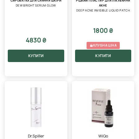
СИРОВАТКА ДЛЯ СЯЯННЯ ШКІРИ
РІДКИЙ ПЛАСТИР ДЛЯ ЛІКУВАННЯ
DEW BRIGHT SERUM GLOW
АКНЕ
DEEP АCNE INVISIBLE LIQUID PATCH
1800 ₴
4830 ₴
КЛУБНА ЦІНА
КУПИТИ
КУПИТИ
Dr.Spiller
WiQo