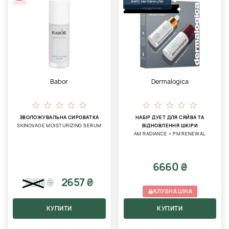
ЗНЯТО З ВИРОБНИЦТВА
+ПОДАРУНОК
Babor
Dermalogica
ЗВОЛОЖУВАЛЬНА СИРОВАТКА
НАБІР ДУЕТ ДЛЯ СЯЙВА ТА
SKINOVAGE MOISTURIZING SERUM
ВІДНОВЛЕННЯ ШКІРИ
AM RADIANCE + PM RENEWAL
6660 ₴
2657 ₴
3216
₴
КЛУБНА ЦІНА
КУПИТИ
КУПИТИ