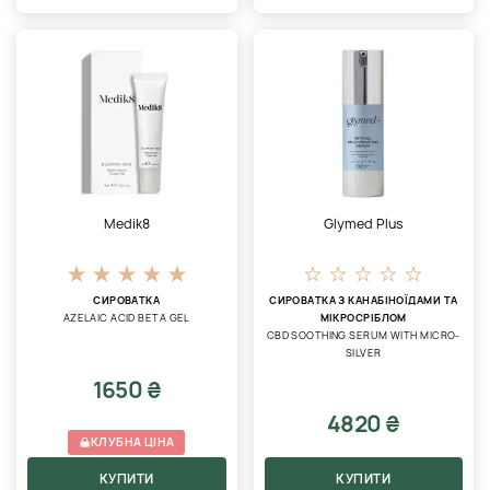
Medik8
Glymed Plus
СИРОВАТКА
СИРОВАТКА З КАНАБІНОЇДАМИ ТА
AZELAIC ACID BETA GEL
МІКРОСРІБЛОМ
CBD SOOTHING SERUM WITH MICRO-
SILVER
1650 ₴
4820 ₴
КЛУБНА ЦІНА
КУПИТИ
КУПИТИ