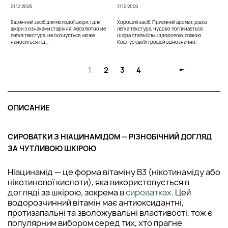
21.12.2025
17.12.2025
Відмінний засіб для молодої шкіри, і для
Хороший засіб. Приємний аромат, рідка
шкіри з ознаками старіння. Абсолютно не
легка текстура, чудово поглинається.
липка текстура, не скочується, може
Шкіра стала більш здоровою, свіжою.
наноситься під...
Коштує своїх грошей однозначно.
1
2
3
4
ОПИСАНИЕ
СИРОВАТКИ З НІАЦИНАМІДОМ — РІЗНОБІЧНИЙ ДОГЛЯД
ЗА ЧУТЛИВОЮ ШКІРОЮ
Ніацинамід — це форма вітаміну B3 (нікотинаміду або
нікотинової кислоти), яка використовується в
догляді за шкірою, зокрема в
сироватках
. Цей
водорозчинний вітамін має антиоксидантні,
протизапальні та зволожувальні властивості, тож є
популярним вибором серед тих, хто прагне