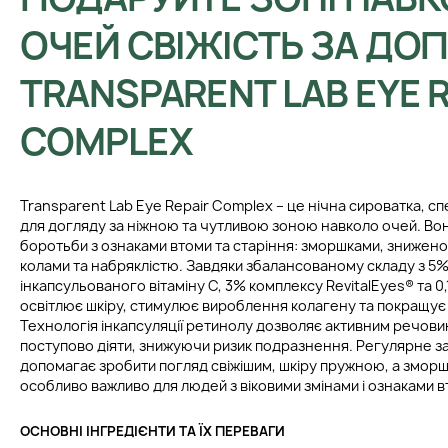
ОЧЕЙ СВІЖІСТЬ ЗА Д
TRANSPARENT LAB EYE 
COMPLEX
Transparent Lab Eye Repair Complex – це нічна сироватка, 
для догляду за ніжною та чутливою зоною навколо очей. Во
боротьби з ознаками втоми та старіння: зморшками, знижен
колами та набряклістю. Завдяки збалансованому складу з 5%
інкапсульованого вітаміну C, 3% комплексу RevitalEyes® та 0
освітлює шкіру, стимулює вироблення колагену та покращує
Технологія інкапсуляції ретинолу дозволяє активним речови
поступово діяти, знижуючи ризик подразнення. Регулярне з
допомагає зробити погляд свіжішим, шкіру пружною, а змор
особливо важливо для людей з віковими змінами і ознаками в
ОСНОВНІ ІНГРЕДІЄНТИ ТА ЇХ ПЕРЕВАГИ