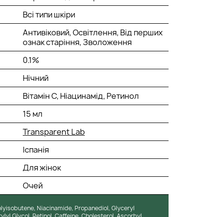
Всі типи шкіри
Антивіковий, Освітлення, Від перших
ознак старіння, Зволоження
0.1%
Нічний
Вітамін С, Ніацинамід, Ретинол
15 мл
Transparent Lab
Іспанія
Для жінок
Очей
yisobutene, Niacinamide, Propanediol, Glyceryl
ylyl Glycol, Retinol, Caffeine, Cholesterol, Ascorbyl