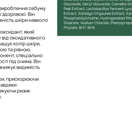
Glucoside, Decyl Glucoside, Camellia Si
 вироблення себуму
Peel Extract, Lactobacillus Ferment Ly
ї здоровою. Він
Extract, Solidago Virgaurea Extract, Xa
Phosphatidylcholine, Hydrogenated Phos
ужність шкіри навколо
Stearate, Sodium Chloride, Phenylprop
Phytate, BHT, BHA
оксидант, який
 від оксидативного
ащує колір шкіри,
чою та рівною.
онент, спеціально
ті під очима. Він
 знижує видимість
ри, прискорюючи
Завдяки
нижуючи ризик
.
гуючи та утримуючи
ість. Вона допомагає
я сухості та
обмінні процеси та
омагає освіжити