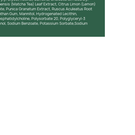
nensis (Matcha Tea) Leaf Extract, Citrus Limon (Lemon)
sate, Punica Granatum Extract, Ruscus Aculeatus Root
nthan Gum, Mannitol, Hydrogenated Lecithin,
phatidylcholine, Polysorbate 20, Polyglyceryl-3
anol, Sodium Benzoate, Potassium Sorbate,Sodium