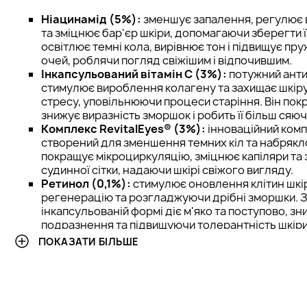
Ніацинамід (5%):
зменшує запалення, регулює
та зміцнює бар'єр шкіри, допомагаючи зберегти ї
освітлює темні кола, вирівнює тон і підвищує пр
очей, роблячи погляд свіжішим і відпочившим.
Інкапсульований вітамін С (3%):
потужний анти
стимулює вироблення колагену та захищає шкіру
стресу, уповільнюючи процеси старіння. Він покр
знижує виразність зморшок і робить її більш сяю
Комплекс RevitalEyes® (3%):
інноваційний комп
створений для зменшення темних кіл та набряклос
покращує мікроциркуляцію, зміцнює капіляри та
судинної сітки, надаючи шкірі свіжого вигляду.
Ретинол (0,1%):
стимулює оновлення клітин шкі
регенерацію та розгладжуючи дрібні зморшки. 
інкапсульованій формі діє м'яко та поступово, з
подразнення та підвищуючи толерантність шкіри
Гіалуронова кислота:
глибоко зволожує, притя
ПОКАЗАТИ БІЛЬШЕ
вологу в шкірі, забезпечуючи її м'якість та пружн
розгладити шкіру навколо очей, зменшити відчутт
підвищити її еластичність.
Кофеїн:
покращує мікроциркуляцію, активізуючи 
сприяючи швидкому зняттю набряклості. Він доп