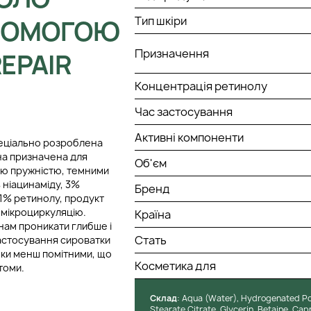
Тип шкіри
ОПОМОГОЮ
Призначення
REPAIR
Концентрація ретинолу
Час застосування
Активні компоненти
спеціально розроблена
на призначена для
Об'єм
ою пружністю, темними
 ніацинаміду, 3%
Бренд
,1% ретинолу, продукт
 мікроциркуляцію.
Країна
нам проникати глибше і
Стать
астосування сироватки
шки менш помітними, що
Косметика для
томи.
Cклад
: Aqua (Water), Hydrogenated Pol
Stearate Citrate, Glycerin, Betaine, Capr