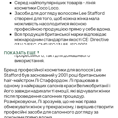
Серед найпопулярніших товарів - лінія
косметики Coco Loco.
Засоби для догляду волоссям Lee Stafford
створені для того, щоб кожна жінка мала
можливість насолодитися якісною
професійною продукцією прямо у себе вдома.
Вся продукція британської марки відповідає
міжнародним стандартам якості CE: Directive
93/42/EEC, GMP, ISO 13485, ISO 9001.
Засоби Lee Stafford підходять як для
ПОКАЗАТЬ ЕЩЕ
професійного, так і для домашнього
використання.
Бренд професійної косметики для волосся Lee
Stafford був заснований у 2001 році британським
hair-майстром Лі Стаффордом. Лі працював в
одному з найкращих салонів краси Великобританії і
його завжди надихали ті емоції, які відчували жінки
після проведення салонних процедур.
Розмірковуючи, Лі зрозумів, що не має права
обмежувати жінок у прекрасному, і вирішив створити
професійні засоби для салонного догляду за
локонами прямо вдома.