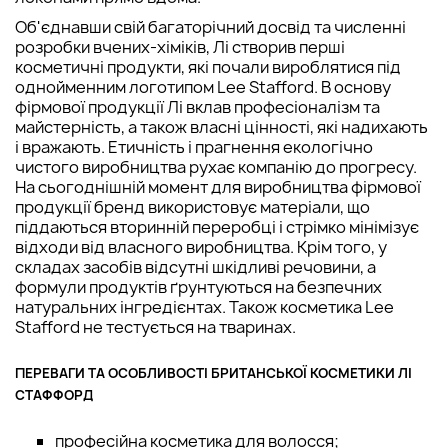
Об'єднавши свій багаторічний досвід та численні
розробки вчених-хіміків, Лі створив перші
косметичні продукти, які почали вироблятися під
однойменним логотипом Lee Stafford. В основу
фірмової продукції Лі вклав професіоналізм та
майстерність, а також власні цінності, які надихають
і вражають. Етичність і прагнення екологічно
чистого виробництва рухає компанію до прогресу.
На сьогоднішній момент для виробництва фірмової
продукції бренд використовує матеріали, що
піддаються вторинній переробці і стрімко мінімізує
відходи від власного виробництва. Крім того, у
складах засобів відсутні шкідливі речовини, а
формули продуктів ґрунтуються на безпечних
натуральних інгредієнтах. Також косметика Lee
Stafford не тестується на тваринах.
ПЕРЕВАГИ ТА ОСОБЛИВОСТІ БРИТАНСЬКОЇ КОСМЕТИКИ ЛІ
СТАФФОРД
професійна косметика для волосся;