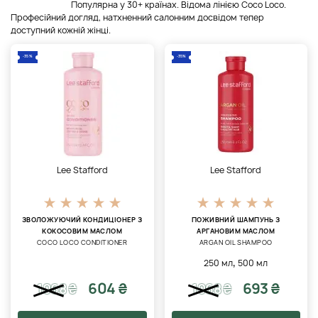
Популярна у 30+ країнах. Відома лінією Coco Loco.
Професійний догляд, натхненний салонним досвідом тепер
доступний кожній жінці.
-35%
-35%
Lee Stafford
Lee Stafford
ЗВОЛОЖУЮЧИЙ КОНДИЦІОНЕР З
ПОЖИВНИЙ ШАМПУНЬ З
КОКОСОВИМ МАСЛОМ
АРГАНОВИМ МАСЛОМ
COCO LOCO CONDITIONER
ARGAN OIL SHAMPOO
,
250 мл
500 мл
604 ₴
693 ₴
1068
₴
1068
₴