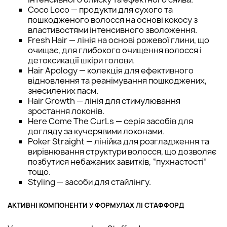
Coco Loco — продукти для сухого та
пошкодженого волосся на основі кокосу з
властивостями інтенсивного зволоження.
Fresh Hair — лінія на основі рожевої глини, що
очищає, для глибокого очищення волосся і
детоксикації шкіри голови.
Hair Apology — колекція для ефективного
відновлення та реанімування пошкоджених,
знесилених пасм.
Hair Growth — лінія для стимулювання
зростання локонів.
Here Come The CurLs — серія засобів для
догляду за кучерявими локонами.
Poker Straight — лінійка для розгладження та
вирівнювання структури волосся, що дозволяє
позбутися небажаних завитків, “пухнастості”
тощо.
Styling — засоби для стайлінгу.
АКТИВНІ КОМПОНЕНТИ У ФОРМУЛАХ ЛІ СТАФФОРД