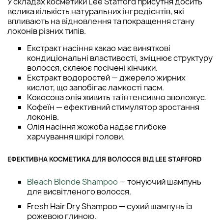
У складах косметики Lee Stafford присутня досить
велика кількість натуральних інгредієнтів, які
впливають на відновлення та покращення стану
локонів різних типів.
Екстракт насіння какао має виняткові
кондиціональні властивості, зміцнює структуру
волосся, склеює посічені кінчики.
Екстракт водоростей — джерело жирних
кислот, що запобігає ламкості пасм.
Кокосова олія живить та інтенсивно зволожує.
Кофеїн — ефективний стимулятор зростання
локонів.
Олія насіння жожоба надає глибоке
харчування шкірі голови.
ЕФЕКТИВНА КОСМЕТИКА ДЛЯ ВОЛОССЯ ВІД LEE STAFFORD
Bleach Blonde Shampoo
— тонуючий шампунь
для висвітленого волосся.
Fresh Hair Dry Shampoo — сухий шампунь із
рожевою глиною.