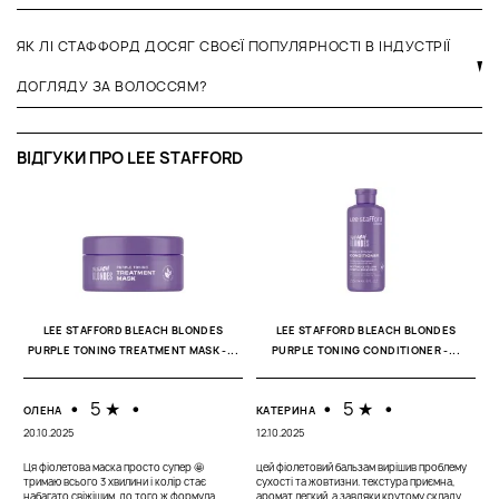
ЯК ЛІ СТАФФОРД ДОСЯГ СВОЄЇ ПОПУЛЯРНОСТІ В ІНДУСТРІЇ
ДОГЛЯДУ ЗА ВОЛОССЯМ?
ВІДГУКИ ПРО LEE STAFFORD
С
21
LEE STAFFORD BLEACH BLONDES
LEE STAFFORD BLEACH BLONDES
PURPLE TONING TREATMENT MASK -...
PURPLE TONING CONDITIONER -...
Н
с
ш
н
•
5 ★
•
•
5 ★
•
ОЛЕНА
КАТЕРИНА
20.10.2025
12.10.2025
Ця фіолетова маска просто супер 🤩
цей фіолетовий бальзам вирішив проблему
тримаю всього 3 хвилини і колір стає
сухості та жовтизни. текстура приємна,
набагато свіжішим, до того ж формула
аромат легкий, а завдяки крутому складу