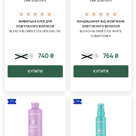
Lee Stafford
Lee Stafford
ЖИВИЛЬНА ОЛІЯ ДЛЯ
КОНДИЦІОНЕР ВІД ЖОВТИЗНИ
ОСВІТЛЕНОГО ВОЛОССЯ
ОСВІТЛЕНОГО ВОЛОССЯ
BLEACH BLONDES GOLDEN GIRL OIL
BLEACH BLONDES ICE WHITE
CONDITIONER
740 ₴
764 ₴
1386
₴
1177
₴
КУПИТИ
КУПИТИ
-35%
-35%