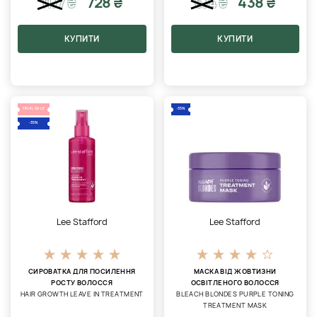
728 ₴
438 ₴
1177
₴
674
₴
КУПИТИ
КУПИТИ
FINAL SALE
-35%
-35%
Lee Stafford
Lee Stafford
СИРОВАТКА ДЛЯ ПОСИЛЕННЯ
МАСКА ВІД ЖОВТИЗНИ
РОСТУ ВОЛОССЯ
ОСВІТЛЕНОГО ВОЛОССЯ
HAIR GROWTH LEAVE IN TREATMENT
BLEACH BLONDES PURPLE TONING
TREATMENT MASK