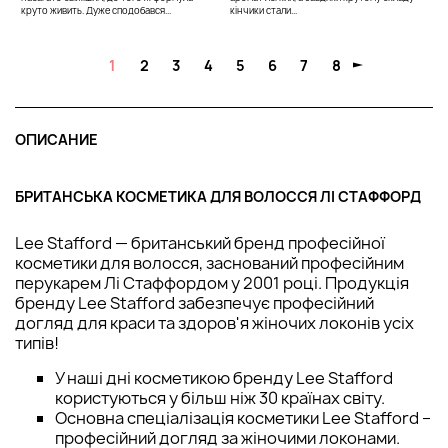
круто живить. Дуже сподобався...
кінчики стали...
1
2
3
4
5
6
7
8
ОПИСАНИЕ
БРИТАНСЬКА КОСМЕТИКА ДЛЯ ВОЛОССЯ ЛІ СТАФФОРД
Lee Stafford — британський бренд професійної
косметики для волосся, заснований професійним
перукарем Лі Стаффордом у 2001 році. Продукція
бренду Lee Stafford забезпечує професійний
догляд для краси та здоров'я жіночих локонів усіх
типів!
У наші дні косметикою бренду Lee Stafford
користуються у більш ніж 30 країнах світу.
Основна спеціалізація косметики Lee Stafford –
професійний догляд за жіночими локонами.