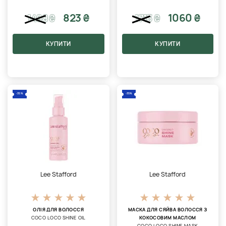
823 ₴
1060 ₴
1498
₴
1713
₴
КУПИТИ
КУПИТИ
-35%
-35%
Lee Stafford
Lee Stafford
ОЛІЯ ДЛЯ ВОЛОССЯ
МАСКА ДЛЯ СЯЙВА ВОЛОССЯ З
COCO LOCO SHINE OIL
КОКОСОВИМ МАСЛОМ
COCO LOCO SHINE MASK