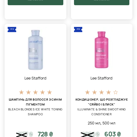
-35%
-35%
Lee Stafford
Lee Stafford
ШАМПУНЬ ДЛЯ ВОЛОССЯ З СИНІМ
КОНДИЦІОНЕР, ЩО РОЗГЛАДЖУЄ
ПІГМЕНТОМ
"СЯЙВО І БЛИСК"
BLEACH BLONDES ICE WHITE TONING
ILLUMINATE & SHINE SMOOTHING
SHAMPOO
CONDITIONER
,
250 мл
500 мл
728 ₴
603 ₴
1177
₴
1068
₴