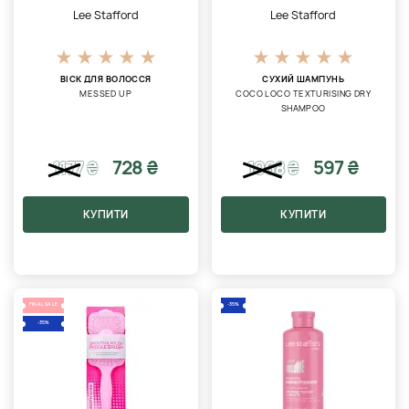
Lee Stafford
Lee Stafford
ВІСК ДЛЯ ВОЛОССЯ
СУХИЙ ШАМПУНЬ
MESSED UP
COCO LOCO TEXTURISING DRY
SHAMPOO
728 ₴
597 ₴
1177
₴
1068
₴
КУПИТИ
КУПИТИ
FINAL SALE
-35%
-35%