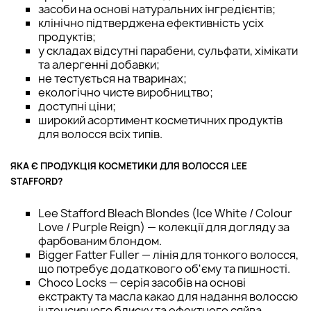
засоби на основі натуральних інгредієнтів;
клінічно підтверджена ефективність усіх
продуктів;
у складах відсутні парабени, сульфати, хімікати
та алергенні добавки;
не тестується на тваринах;
екологічно чисте виробництво;
доступні ціни;
широкий асортимент косметичних продуктів
для волосся всіх типів.
ЯКА Є ПРОДУКЦІЯ КОСМЕТИКИ ДЛЯ ВОЛОССЯ LEE
STAFFORD?
Lee Stafford Bleach Blondes (Ice White / Colour
Love / Purple Reign) — колекції для догляду за
фарбованим блондом.
Bigger Fatter Fuller — лінія для тонкого волосся,
що потребує додаткового об'єму та пишності.
Choco Locks — серія засобів на основі
екстракту та масла какао для надання волоссю
інтенсивного блиску та ефектного сяйва.