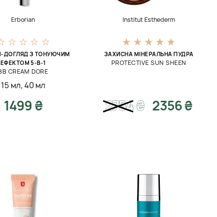
Erborian
Institut Esthederm
М-ДОГЛЯД З ТОНУЮЧИМ
ЗАХИСНА МІНЕРАЛЬНА ПУДРА
PROTECTIVE SUN SHEEN
ЕФЕКТОМ 5-В-1
BB CREAM DORE
15 мл
,
40 мл
1499 ₴
2754
₴
2356 ₴