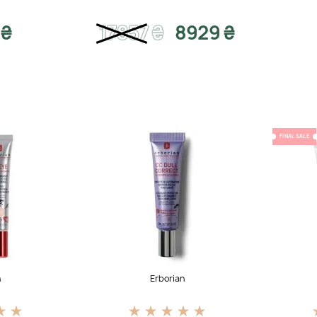
 ₴
17857
₴
8929 ₴
FINAL SALE
n
Erborian