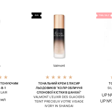
-30%
FINAL SALE
n
Valmont
З ТОНУЮЧИМ
ТОНАЛЬНИЙ КРЕМ ЕЛІКСИР
Т
SI
-В-1
ЛЬОДОВИКІВ "КОЛІР ОБЛИЧЧЯ
LAIR
СЛОНОВОЇ КІСТКИ В ШАНХАЇ"
UP 
VALMONT L’ELIXIR DES GLACIERS
 мл
UP №
TEINT PRECIEUX VOTRE VISAGE
IVORY IN SHANGAI