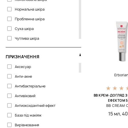
Image Skincare
Нормальна шкіра
Institut Esthederm
Проблемна шкіра
Janssen Cosmetics
Суха шкіра
La Biosthetique
Чутлива шкіра
La Sultane De Saba
Pepe Jeans
ПРИЗНАЧЕННЯ
Perricone MD
Аксесуар
Phytomer
Erboria
Анти-акне
Thalgo
Антибактеріальне
Valmont
BB КРЕМ-ДОГЛЯД 
Антивіковий
ЕФЕКТОМ 5
Антиоксидантний ефект
BB CREAM C
15 мл
,
40
База під макіяж
Вирівнювання