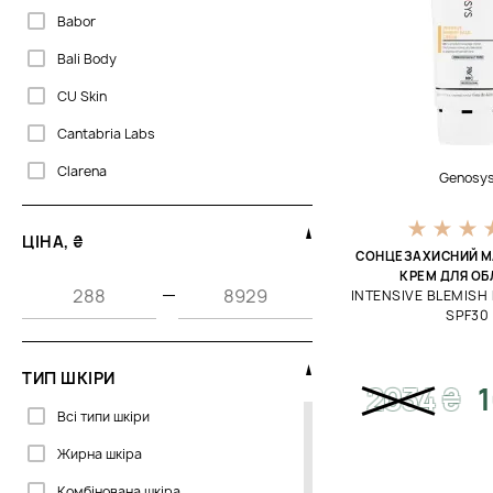
Babor
Bali Body
CU Skin
Cantabria Labs
Clarena
Genosy
Colorescience
ЦІНА, ₴
Davines
СОНЦЕЗАХИСНИЙ М
КРЕМ ДЛЯ ОБ
Dr. Kadir
—
INTENSIVE BLEMISH
SPF30
Dr.Spiller
Embryolisse
ТИП ШКІРИ
2034
₴
Erborian
Всі типи шкіри
GIGI
Жирна шкіра
Genosys
Комбінована шкіра