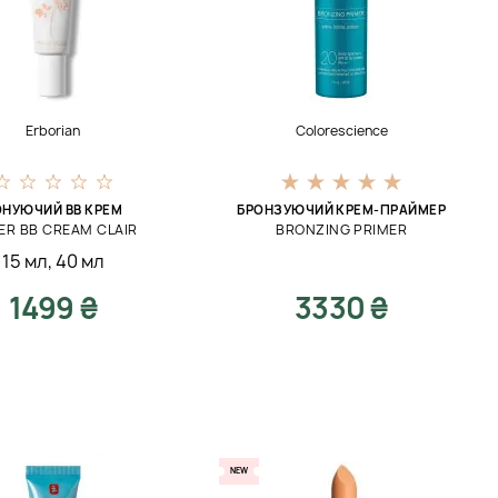
Erborian
Colorescience
ОНУЮЧИЙ BB КРЕМ
БРОНЗУЮЧИЙ КРЕМ-ПРАЙМЕР
ER ВВ CREAM CLAIR
BRONZING PRIMER
15 мл
,
40 мл
1499 ₴
3330 ₴
NEW