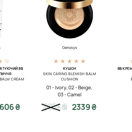
s
Genosys
АТУЮЧИЙ ВВ
КУШОН
BB КРЕ
SKIN CARING BLEMISH BALM
ЛИЧЧЯ
 BALM CREAM
CUSHION
01 - Ivory
,
02 - Beige
,
03 - Camel
1606 ₴
3074
₴
2339 ₴