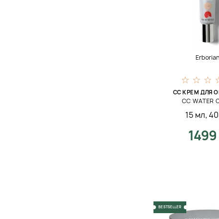
125 мл
28 мл
14 мл
140 мл
Erboria
59 мл
0 мл
CC КРЕМ ДЛЯ 
CC WATER C
45 л
15 мл
,
40
15 л
1499
BESTSELLER