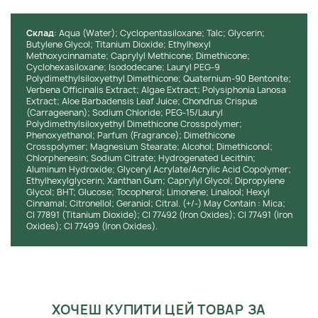
Інструкція з переробки:
Упаковка крему підлягає утилізації
відповідно до місцевих нормативів щодо поводження з
відходами. Вона може бути перероблена або утилізована у
Cклад
: Aqua (Water); Cyclopentasiloxane; Talc; Glycerin;
спеціалізованих пунктах збору для зменшення впливу на
Butylene Glycol; Titanium Dioxide; Ethylhexyl
Methoxycinnamate; Caprylyl Methicone; Dimethicone;
довкілля.
Cyclohexasiloxane; Isododecane; Lauryl PEG-9
Polydimethylsiloxyethyl Dimethicone; Quaternium-90 Bentonite;
Verbena Officinalis Extract; Algae Extract; Polysiphonia Lanosa
Extract; Aloe Barbadensis Leaf Juice; Chondrus Crispus
(Carrageenan); Sodium Chloride; PEG-15/Lauryl
Polydimethylsiloxyethyl Dimethicone Crosspolymer;
Phenoxyethanol; Parfum (Fragrance); Dimethicone
Crosspolymer; Magnesium Stearate; Alcohol; Dimethiconol;
Chlorphenesin; Sodium Citrate; Hydrogenated Lecithin;
Aluminum Hydroxide; Glyceryl Acrylate/Acrylic Acid Copolymer;
Ethylhexylglycerin; Xanthan Gum; Caprylyl Glycol; Dipropylene
Glycol; BHT; Glucose; Tocopherol; Limonene; Linalool; Hexyl
Cinnamal; Citronellol; Geraniol; Citral. (+/-) May Contain : Mica;
CI 77891 (Titanium Dioxide); CI 77492 (Iron Oxides); CI 77491 (Iron
Oxides); CI 77499 (Iron Oxides).
ХОЧЕШ КУПИТИ ЦЕЙ ТОВАР ЗА