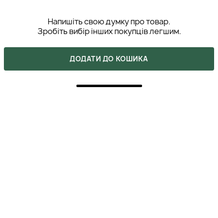
Напишіть свою думку про товар.
Зробіть вибір інших покупців легшим.
НАПИСАТИ ВІДГУК
ДОДАТИ ДО КОШИКА
5
ПОКУПКА ПІДТВЕРДЖЕНА
Отличный выбор! Хотя я не стала выглядеть как
младенец, но лет десять точно сбросила. В моем
возрасте это огромная разница – выглядеть
женщиной за 30 или бабушкой за 40. Очень рада, что
крем оправдал мои ожидания. Рекомендую👍