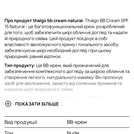
Про продукт thalgo bb cream natural:
Thalgo BB Cream SPF
15 Natural - це багатофункціональний крем, розроблений
для того, щоб забезпечити шкірі обличчя догляд та надати
їй природного сяйва. Цей продукт поєднує в собі
властивості зволожуючого крему і тонального засобу,
забезпечуючи шкірі необхідний догляд і при цьому
природний, рівний відтінок.
Тип продукту:
Це BB-крем, який призначений для
забезпечення комплексного догляду за шкірою обличчя та
створення легкого, натурального макіяжу. Він пропонує
засіб для зволоження, захисту від сонячних променів та
надання шкірі природного сяйва.
Вирішення проблеми:
Thalgo BB Cream SPF 15 Natural
ПОКАЗАТИ БІЛЬШЕ
вирішує проблему необхідності швидкого та ефективного
догляду за шкірою обличчя, поєднуючи в собі властивості
зволожуючого крему та тонального засобу. Він допомагає
Вид продукції
BB-крем
підтримувати природний баланс шкіри, запобігає її
пересиханню і надає здорового, сяючого вигляду.
Тон
Nude