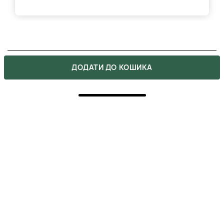
ВІДГУКИ
ДОДАТИ ДО КОШИКА
2
5
2
4
0
3
0
2
0
1
0
Напишіть свою думку про товар.