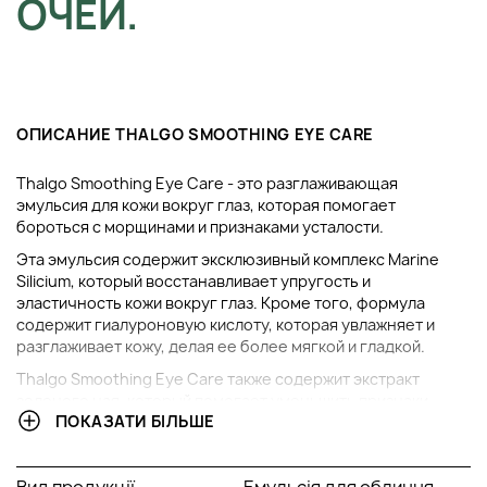
ОЧЕЙ.
ОПИСАНИЕ THALGO SMOOTHING EYE CARE
Thalgo Smoothing Eye Care - это разглаживающая
эмульсия для кожи вокруг глаз, которая помогает
бороться с морщинами и признаками усталости.
Эта эмульсия содержит эксклюзивный комплекс Marine
Silicium, который восстанавливает упругость и
эластичность кожи вокруг глаз. Кроме того, формула
содержит гиалуроновую кислоту, которая увлажняет и
разглаживает кожу, делая ее более мягкой и гладкой.
Thalgo Smoothing Eye Care также содержит экстракт
зеленого чая, который помогает уменьшить признаки
ПОКАЗАТИ БІЛЬШЕ
усталости и темные круги под глазами. Эта эмульсия легко
впитывается в кожу и создает ощущение комфорта и
свежести.