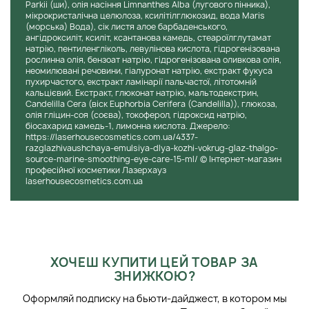
Уход за кожей: Thalgo Smoothing Eye Care заботится
Parkii (ши), олія насіння Limnanthes Alba (лугового пінника),
о коже вокруг глаз, уменьшая признаки старения и
мікрокристалічна целюлоза, ксилітілглюкозид, вода Maris
(морська) Вода), сік листя алое барбаденського,
усталости и восстанавливая ее здоровый и молодой
ангідроксиліт, ксиліт, ксантанова камедь, стеароїлглутамат
вид.
натрію, пентиленгліколь, левулінова кислота, гідрогенізована
рослинна олія, бензоат натрію, гідрогенізована оливкова олія,
неомилювані речовини, гіалуронат натрію, екстракт фукуса
ПРИМЕНЕНИЕ
пухирчастого, екстракт ламінарії пальчастої, літотомній
кальцієвий. Екстракт, глюконат натрію, мальтодекстрин,
Candelilla Cera (віск Euphorbia Cerifera (Candelilla)), глюкоза,
Средство наносится утром и/или вечером на чистую кожу.
олія гліцин-соя (соєва), токоферол, гідроксид натрію,
Наносите легкими постукивающими движениями
біосахарид камедь-1, лимонна кислота. Джерело:
подушечек пальцев, чтобы простимулировать
https://laserhousecosmetics.com.ua/4337-
микроциркуляцию. Для эффекта «кубика льда» поместите
razglazhivaushchaya-emulsiya-dlya-kozhi-vokrug-glaz-thalgo-
source-marine-smoothing-eye-care-15-ml/ © Інтернет-магазин
крем в холодильник.
професійної косметики Лазерхауз
laserhousecosmetics.com.ua
ХОЧЕШ КУПИТИ ЦЕЙ ТОВАР ЗА
ЗНИЖКОЮ?
Оформляй подписку на бьюти-дайджест, в котором мы