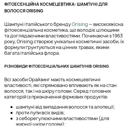
ФІТОЕСЕНЦІЙНА КОСМЕЦЕВТИКА: ШАМПУНІ ДЛЯ
ВОЛОССЯ ORISING
Шампуні італійського бренду
Orising
— високоякісна
фітоесенціальна косметика, що володіє цілющими
та доглядаючими властивостями. Починаючи з 1963
року, Orising створює унікальні косметичні засоби, їх
формули ґрунтуються на цінних травах, якими
багата італійська флора.
РІЗНОВИДИ ФІТОЕСЕНЦІАЛЬНИХ ШАМПУНІВ ORISING
Всі засоби Орайзинг мають космецевтичні
властивості, які спрямовано впливають як на стан
волосся, так і на шкіру голови. Серед головних
категорій із призначення фірмових продуктів:
шампуні від випадання волосся та алопеції;
проти лупи всіх видів;
з себорегулюючими властивостями (для
жирної шкіри голови);