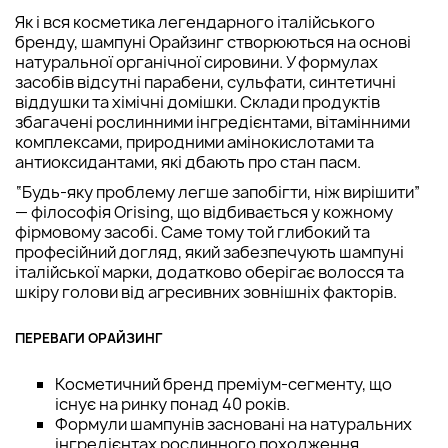
Як і вся косметика легендарного італійського
бренду, шампуні Орайзинг створюються на основі
натуральної органічної сировини. У формулах
засобів відсутні парабени, сульфати, синтетичні
віддушки та хімічні домішки. Склади продуктів
збагачені рослинними інгредієнтами, вітамінними
комплексами, природними амінокислотами та
антиоксидантами, які дбають про стан пасм.
“Будь-яку проблему легше запобігти, ніж вирішити”
— філософія Orising, що відбивається у кожному
фірмовому засобі. Саме тому той глибокий та
професійний догляд, який забезпечують шампуні
італійської марки, додатково оберігає волосся та
шкіру голови від агресивних зовнішніх факторів.
ПЕРЕВАГИ ОРАЙЗИНГ
Косметичний бренд преміум-сегменту, що
існує на ринку понад 40 років.
Формули шампунів засновані на натуральних
інгредієнтах рослинного походження.