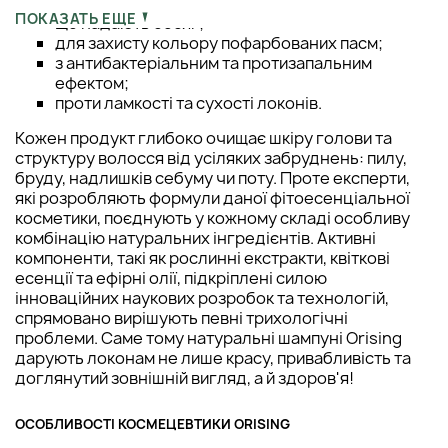
стимулюючі зростання;
ПОКАЗАТЬ ЕЩЕ
що надають обсяг;
для захисту кольору пофарбованих пасм;
з антибактеріальним та протизапальним
ефектом;
проти ламкості та сухості локонів.
Кожен продукт глибоко очищає шкіру голови та
структуру волосся від усіляких забруднень: пилу,
бруду, надлишків себуму чи поту. Проте експерти,
які розробляють формули даної фітоесенціальної
косметики, поєднують у кожному складі особливу
комбінацію натуральних інгредієнтів. Активні
компоненти, такі як рослинні екстракти, квіткові
есенції та ефірні олії, підкріплені силою
інноваційних наукових розробок та технологій,
спрямовано вирішують певні трихологічні
проблеми. Саме тому натуральні шампуні Orising
дарують локонам не лише красу, привабливість та
доглянутий зовнішній вигляд, а й здоров'я!
ОСОБЛИВОСТІ КОСМЕЦЕВТИКИ ORISING