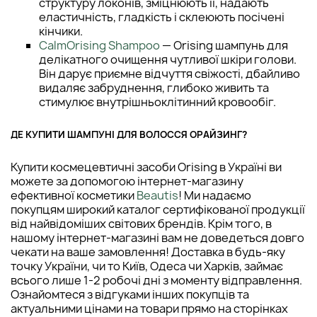
структуру локонів, зміцнюють її, надають
еластичність, гладкість і склеюють посічені
кінчики.
CalmOrising Shampoo
— Orising шампунь для
делікатного очищення чутливої ​​шкіри голови.
Він дарує приємне відчуття свіжості, дбайливо
видаляє забруднення, глибоко живить та
стимулює внутрішньоклітинний кровообіг.
ДЕ КУПИТИ ШАМПУНІ ДЛЯ ВОЛОССЯ ОРАЙЗИНГ?
Купити космецевтичні засоби Orising в Україні ви
можете за допомогою інтернет-магазину
ефективної косметики
Beautis
! Ми надаємо
покупцям широкий каталог сертифікованої продукції
від найвідоміших світових брендів. Крім того, в
нашому інтернет-магазині вам не доведеться довго
чекати на ваше замовлення! Доставка в будь-яку
точку України, чи то Київ, Одеса чи Харків, займає
всього лише 1-2 робочі дні з моменту відправлення.
Ознайомтеся з відгуками інших покупців та
актуальними цінами на товари прямо на сторінках