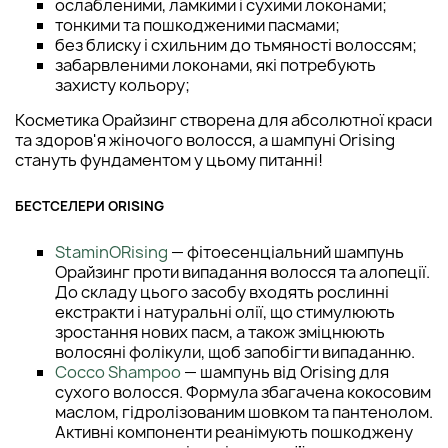
ослабленими, ламкими і сухими локонами;
тонкими та пошкодженими пасмами;
без блиску і схильним до тьмяності волоссям;
забарвленими локонами, які потребують
захисту кольору;
Косметика Орайзинг створена для абсолютної краси
та здоров'я жіночого волосся, а шампуні Orising
стануть фундаментом у цьому питанні!
БЕСТСЕЛЕРИ ORISING
StaminORising
— фітоесенціальний шампунь
Орайзинг проти випадання волосся та алопеції.
До складу цього засобу входять рослинні
екстракти і натуральні олії, що стимулюють
зростання нових пасм, а також зміцнюють
волосяні фолікули, щоб запобігти випаданню.
Cocco Shampoo
— шампунь від Orising для
сухого волосся. Формула збагачена кокосовим
маслом, гідролізованим шовком та пантенолом.
Активні компоненти реанімують пошкоджену