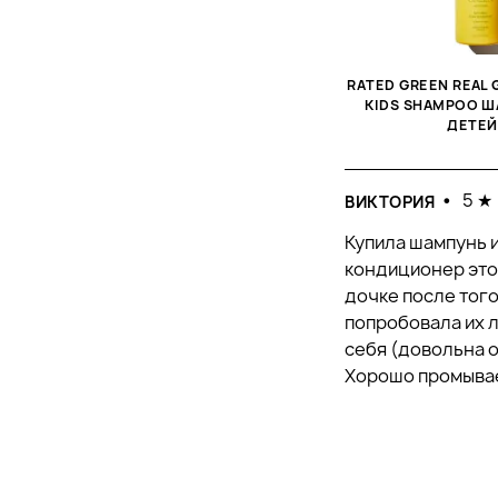
RATED GREEN REAL 
KIDS SHAMPOO 
ДЕТЕЙ.
•
5 ★
ВИКТОРИЯ
Купила шампунь 
кондиционер это
дочке после того
попробовала их 
себя (довольна о
Хорошо промывае