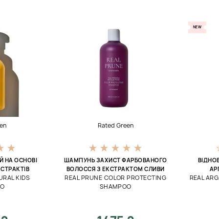
NEW
en
Rated Green
Й НА ОСНОВІ
ШАМПУНЬ ЗАХИСТ ФАРБОВАНОГО
ВІДНО
СТРАКТІВ
ВОЛОССЯ З ЕКСТРАКТОМ СЛИВИ
АР
URAL KIDS
REAL PRUNE COLOR PROTECTING
REAL AR
OO
SHAMPOO