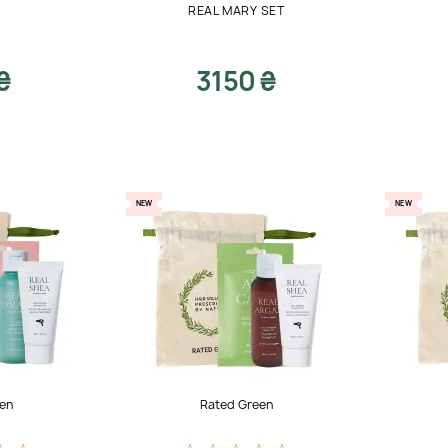
REAL MARY SET
₴
3150 ₴
NEW
NEW
en
Rated Green