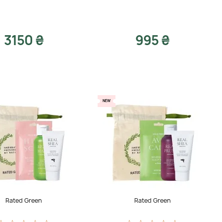
3150 ₴
995 ₴
NEW
Rated Green
Rated Green