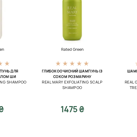
en
Rated Green
ПУНЬ ДЛЯ
ГЛИБОКООЧИСНИЙ ШАМПУНЬ ІЗ
ШАМП
СЛОМ ШИ
СОКОМ РОЗМАРИНУ
HING SHAMPOO
REAL MARY EXFOLIATING SCALP
REAL 
SHAMPOO
TR
₴
1475 ₴