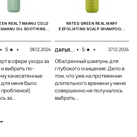
О
EEN REAL TAMANU COLD
RATED GREEN REAL MARY
AMANU OIL SOOTHING...
EXFOLIATING SCALP SHAMPOO...
П
ш
м
•
5 ★
•
•
5 ★
•
28.12.2024
27.12.2024
ДАРЬЯ...
з
к
ерт в сфере ухода за
Обалденный шампунь для
с
 и выбрать по-
глубокого очищения. Дело в
му качесвтенные
том, что уже на протяжении
 для меня было
длительного времени у меня
 проблемой)
совершенно не получалось
ь за...
выбрать...