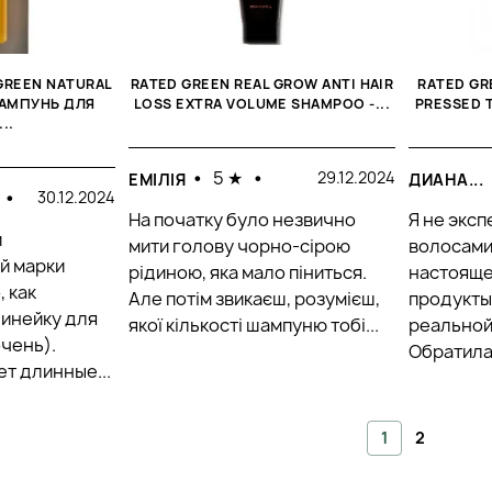
GREEN NATURAL
RATED GREEN REAL GROW ANTI HAIR
RATED GR
ШАМПУНЬ ДЛЯ
LOSS EXTRA VOLUME SHAMPOO -...
PRESSED T
..
•
5 ★
•
29.12.2024
ЕМІЛІЯ
ДИАНА...
•
30.12.2024
На початку було незвично
Я не эксп
и
мити голову чорно-сірою
волосами
й марки
рідиною, яка мало піниться.
настояще
, как
Але потім звикаєш, розумієш,
продукты
линейку для
якої кількості шампуню тобі...
реальной
чень).
Обратилас
т длинные...
1
2