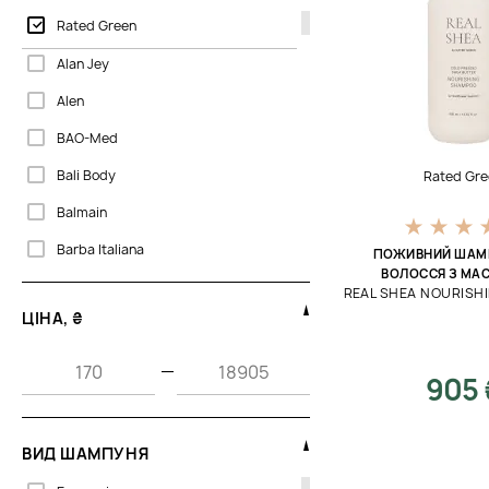
Rated Green
Alan Jey
Alen
BAO-Med
Bali Body
Rated Gre
Balmain
Barba Italiana
ПОЖИВНИЙ ШАМ
ВОЛОССЯ З МА
Beaute Mediterranea
REAL SHEA NOURIS
ЦІНА, ₴
Beaver
Biogena
—
905 
Bjorn Axen
Bosley MD
ВИД ШАМПУНЯ
CU Skin