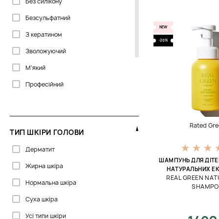
Без силікону
Cantabria Labs
Безсульфатний
Clarena
NEW
З кератином
Cocosolis
-20%
Зволожуючий
Corpus
М'який
Curly Shyll
Професійний
Cutrin
DS
DSD de Luxe
Rated Gre
ТИП ШКІРИ ГОЛОВИ
Davines
Дерматит
Davroe
ШАМПУНЬ ДЛЯ ДІТЕ
Жирна шкіра
НАТУРАЛЬНИХ ЕК
DoTERRA
REAL GREEN NAT
Нормальна шкіра
SHAMP
Dr.Spiller
Суха шкіра
ECRU New York
Усі типи шкіри