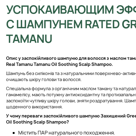
УСПОКАИВАЮЩИМ ЭФ
С ШАМПУНЕМ RATED GR
TAMANU
Опис у
заспокійливого шампуню для волосся з маслом там
Real Tamanu Tamanu Oil Soothing Scalp Shampoo.
Шампунь без силіконів та з натуральними поверхнево-актив
очищають шкіру голови та волосся.
Спеціальна формула з органічним маслом таману та натура
гамамелісу, мають потужну антиоксидантну та протизапаль
заспокоїти чутливу шкіру голови, зняти роздратування. Шам
щоденного використання.
У чому переваги
заспокійливого шампуню
Захищений Gree
Oil Soothing Scalp Shampoo?
Містить ПАР натурального походження.