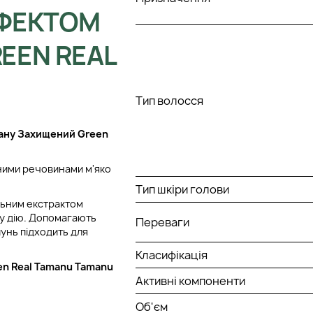
ФЕКТОМ
EEN REAL
Тип волосся
ану
Захищений Green
ними речовинами м'яко
Тип шкіри голови
льним екстрактом
ну дію. Допомагають
Переваги
пунь підходить для
Класифікація
n Real Tamanu Tamanu
Активні компоненти
Об'єм