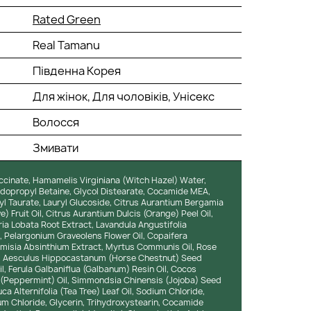
Rated Green
Real Tamanu
Південна Корея
Для жінок, Для чоловіків, Унісекс
Волосся
Змивати
ccinate, Hamamelis Virginiana (Witch Hazel) Water,
dopropyl Betaine, Glycol Distearate, Cocamide MEA,
 Taurate, Lauryl Glucoside, Citrus Aurantium Bergamia
e) Fruit Oil, Citrus Aurantium Dulcis (Orange) Peel Oil,
ria Lobata Root Extract, Lavandula Angustifolia
l, Pelargonium Graveolens Flower Oil, Copaifera
temisia Absinthium Extract, Myrtus Communis Oil, Rose
ract, Aesculus Hippocastanum (Horse Chestnut) Seed
l, Ferula Galbaniflua (Galbanum) Resin Oil, Cocos
a (Peppermint) Oil, Simmondsia Chinensis (Jojoba) Seed
ca Alternifolia (Tea Tree) Leaf Oil, Sodium Chloride,
um Chloride, Glycerin, Trihydroxystearin, Cocamide