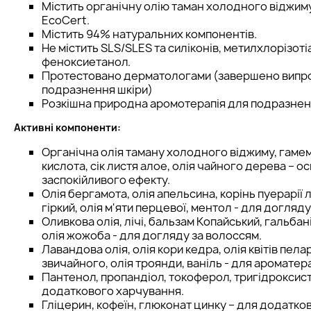
Містить органічну олію таман холодного віджим
EcoCert.
Містить 94% натуральних компонентів.
Не містить SLS/SLES та силіконів, метилхлорізоті
феноксиетанол.
Протестовано дерматологами (завершено випр
подразнення шкіри)
Розкішна природна аромотерапія для подразнено
Активні компоненти:
Органічна олія таману холодного віджиму, гамем
кислота, сік листя алое, олія чайного дерева – 
заспокійливого ефекту.
Олія бергамота, олія апельсина, корінь пуерарії 
гіркий, олія м'яти перцевої, ментол - для догляд
Оливкова олія, лічі, бальзам Копайський, гальбані
олія жожоба - для догляду за волоссям.
Лавандова олія, олія кори кедра, олія квітів пелар
звичайного, олія троянди, ваніль - для ароматера
Пантенол, пропандіол, токоферол, тригідроксис
додаткового харчування.
Гліцерин, кофеїн, глюконат цинку – для додатко