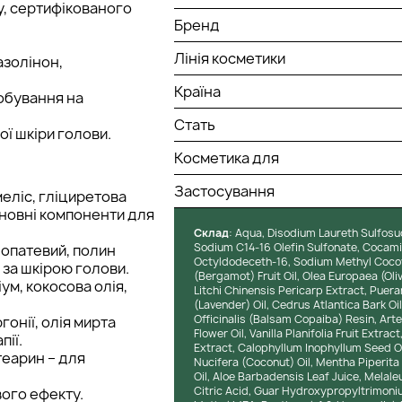
у, сертифікованого
Бренд
Лінія косметики
азолінон,
Країна
обування на
Стать
ї шкіри голови.
Косметика для
Застосування
еліс, гліциретова
основні компоненти для
Cклад
: Aqua, Disodium Laureth Sulfosu
Sodium C14-16 Olefin Sulfonate, Cocami
лопатевий, полин
Octyldodeceth-16, Sodium Methyl Cocoyl
у за шкірою голови.
(Bergamot) Fruit Oil, Olea Europaea (Oliv
ум, кокосова олія,
Litchi Chinensis Pericarp Extract, Puera
(Lavender) Oil, Cedrus Atlantica Bark Oi
Officinalis (Balsam Copaiba) Resin, Ar
гонії, олія мирта
Flower Oil, Vanilla Planifolia Fruit Ext
пії.
Extract, Calophyllum Inophyllum Seed Oi
теарин – для
Nucifera (Coconut) Oil, Mentha Piperit
Oil, Aloe Barbadensis Leaf Juice, Melaleu
Citric Acid, Guar Hydroxypropyltrimoni
вого ефекту.