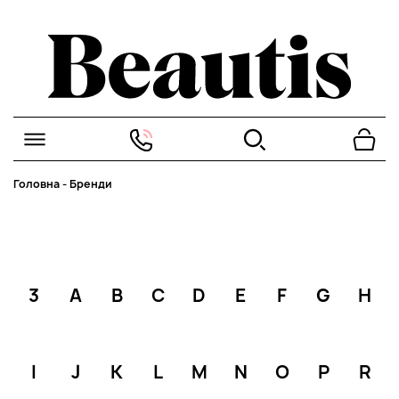
Головна
-
Бренди
3
A
B
C
D
E
F
G
H
I
J
K
L
M
N
O
P
R