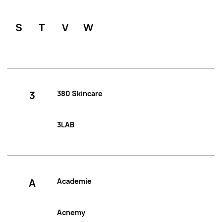
S
T
V
W
3
380 Skincare
3LAB
A
Academie
Acnemy