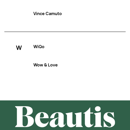
Vince Camuto
W
WiQo
Wow & Love