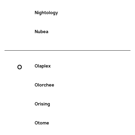
Nightology
Nubea
O
Olaplex
Olorchee
Orising
Otome