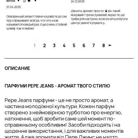
•
5 ★
•
ИННА
24.12.2025
21.04.2025
Дівчата, аромат просто 💣 він такий
яскравий і трохи зухвалий, якраз те, що
Обалденный запах!!! Меня на работе до сих
треба для настрою, коли хочеться бути в
пор спрашивают всегда, что это и как
центрі уваги! Купувати у...
называется каждый раз. Еще очень стойкий
шлейф. Как я люблю!
1
2
3
4
5
6
7
8
ОПИСАНИЕ
ПАРФУМИ PEPE JEANS - АРОМАТ ТВОГО СТИЛЮ
Pepe Jeans парфуми - це не просто аромат, а
частина молодіжної культури. Кожен парфум
створено з неймовірною турботою про енергію,
натхнення, щоб зробити саме цей момент по-
справжньому особливим! Засоби підходять і на
щоденне використання, і для важливих моментів
життя. Адже аромати від Пепе Джинс не надто