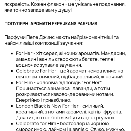
яскравість. Кожен флакон - це унікальне поєднання,
яке точно западе вам у душу!
ПОПУЛЯРНІ АРОМАТИ PEPE JEANS PARFUMS
Парфуми Пепе Джинс мають найрізноманітніші та
найсміливіші композиції звучання:
For Her - хіт серед жіночих ароматів. Мандарин,
амандин і ваніль створюють багате, тепле і
водночас зухвале звучання.
Celebrate For Her - цей аромат немов кличе на
свято: витончений, підбадьорливий, жіночний.
For Him - чоловіча відповідь "For Her".
Починається з ананаса і лаванди, а потім
розкривається кавово-деревними нотами.
Енергійно і привабливо.
London Black is Now For Her - сміливий,
креативний, з нотами карамелі, квітів і фруктів.
Для тих, хто не боїться бути в центрі уваги.
Celebrate for Him - бестселер із чорною
смородиною, лаймом і шавлією. Свіжо, мужньо,