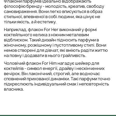
Флакони парфумів ідеально відображають
філософію бренду - молодість, креатив, свободу
самовираження. Вони легко вписуються в образ
стильної, впевненої в собі людини, яка цінує не
тільки якість, а й естетику.
Наприклад, флакон For Her виконаний у формі
коктейльного келиха з ніжним металевим
відблиском. Такий дизайн підносить парфуми в
жіночному, розкішному і пустотливому стилі. Вони
немов створені для дівчат, які вміють радіти життю
на повну і додавати в нього грайливість.
Чоловічий флакон For Him нагадує шейкер для
коктейлів - символ енергії, драйву і нескінченних
вечірок. Він лаконічний, строгий, але водночас
сповнений прихованої динаміки. Такі парфуми точно
підкреслюють індивідуальний смак і неповторність
власника.