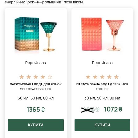
енергійних "рок—н—рольщиків" поза віком.
Pepe Jeans
Pepe Jeans
ПАРФУМОВАНА ВОДА ДЛЯ ЖІНОК
ПАРФУМОВАНА ВОДА ДЛЯ ЖІНОК
CELEBRATE FOR HER
FOR HER
,
,
,
,
30 мл
50 мл
80 мл
30 мл
50 мл
80 мл
1072 ₴
1365 ₴
1365
₴
КУПИТИ
КУПИТИ