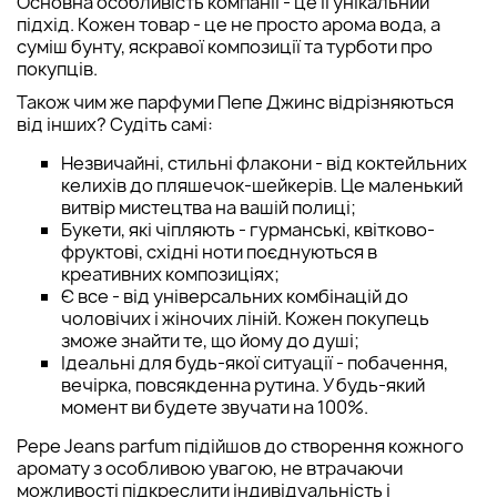
Основна особливість компанії - це її унікальний
підхід. Кожен товар - це не просто арома вода, а
суміш бунту, яскравої композиції та турботи про
покупців.
Також чим же парфуми Пепе Джинс відрізняються
від інших? Судіть самі:
Незвичайні, стильні флакони - від коктейльних
келихів до пляшечок-шейкерів. Це маленький
витвір мистецтва на вашій полиці;
Букети, які чіпляють - гурманські, квітково-
фруктові, східні ноти поєднуються в
креативних композиціях;
Є все - від універсальних комбінацій до
чоловічих і жіночих ліній. Кожен покупець
зможе знайти те, що йому до душі;
Ідеальні для будь-якої ситуації - побачення,
вечірка, повсякденна рутина. У будь-який
момент ви будете звучати на 100%.
Pepe Jeans parfum підійшов до створення кожного
аромату з особливою увагою, не втрачаючи
можливості підкреслити індивідуальність і