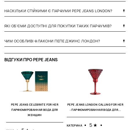
НАСКІЛЬКИ СТІЙКИМИ Є ПАРФУМИ PEPE JEANS LONDON?
ЯКІ ОБ'ЄМИ ДОСТУПНІ ДЛЯ ПОКУПКИ ТАКИХ ПАРФУМІВ?
ЧИМ ОСОБЛИВІ ФЛАКОНИ ПЕПЕ ДЖИНС ЛОНДОН?
ВІДГУКИ ПРО PEPE JEANS
В
23
PEPE JEANS CELEBRATE FOR HER
PEPE JEANS LONDON CALLING FOR HER
ПАРФЮМИРОВАННАЯ ВОДА ДЛЯ
- ПАРФЮМИРОВАННАЯ ВОДА ДЛЯ...
з
ЖЕНЩИН
п
т
ва
•
5 ★
•
КАТЕРИНА