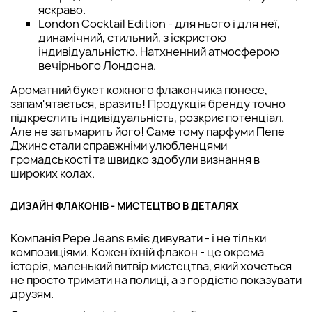
яскраво.
London Cocktail Edition - для нього і для неї,
динамічний, стильний, з іскристою
індивідуальністю. Натхненний атмосферою
вечірнього Лондона.
Ароматний букет кожного флакончика понесе,
запам'ятається, вразить! Продукція бренду точно
підкреслить індивідуальність, розкриє потенціал.
Але не затьмарить його! Саме тому парфуми Пепе
Джинс стали справжніми улюбленцями
громадськості та швидко здобули визнання в
широких колах.
ДИЗАЙН ФЛАКОНІВ - МИСТЕЦТВО В ДЕТАЛЯХ
Компанія Pepe Jeans вміє дивувати - і не тільки
композиціями. Кожен їхній флакон - це окрема
історія, маленький витвір мистецтва, який хочеться
не просто тримати на полиці, а з гордістю показувати
друзям.