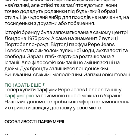
нав'язливі, але стійкі та запам'ятовуються, вони
точно додадуть родзинки під будь-який образ і
стиль. Це чудовий вибір для походів на навчання, на
посиденьки з друзями або побачення.
Історія бренду була започаткована в самому центрі
Лондона 1973 року. А саме на знаменитій вулиці
Портобелло-роуд. Відтоді парфум Pepe Jeans
London став символом вуличної моди, зухвалості та
свободи. Зараз штаб-квартира розташована в
Іспанії. Але філософія компанії не змінилася ні на
дюйм. Дух бренду залишився лондонським.
Вишуканим, свіжим і молодіжним. Запахи орієнтовані
на покоління Z - вільних, енергійних, сміливих.
ПОКАЗАТЬ ЕЩЕ
Тепер купити парфуми Pepe Jeans London та іншу
парфумерію
за приємною ціною можна і в Україні!
Наш сайт допоможе зробити комфортне замовлення
й отримати швидку доставку у своє місто.
ОСОБЛИВОСТІ ПАРФУМЕРІЇ