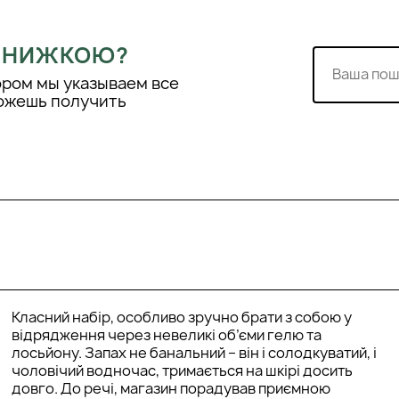
 ЗНИЖКОЮ?
ором мы указываем все
можешь получить
Класний набір, особливо зручно брати з собою у
відрядження через невеликі об’єми гелю та
лосьйону. Запах не банальний – він і солодкуватий, і
чоловічий водночас, тримається на шкірі досить
довго. До речі, магазин порадував приємною