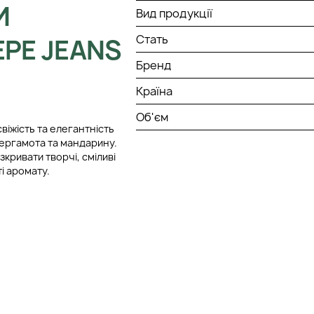
И
Вид продукції
Стать
PE JEANS
Бренд
Країна
Об'єм
віжість та елегантність
бергамота та мандарину.
зкривати творчі, сміливі
і аромату.