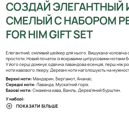
СОЗДАЙ ЭЛЕГАНТНЫЙ 
СМЕЛЫЙ С НАБОРОМ PE
FOR HIM GIFT SET
Елегантний, сміливий шейкер для нього. Вишукана чоловіча с
простоти. Новий початок із яскравими цитрусовими нотами 
У його серці домінує одвічна лавандова есенція, перш ніж ро
ноти кавового лікеру. Деревні ноти наголошують на мужност
Верхні ноти:
Мандарин, Бергамот, Ананас.
Середні ноти:
Лаванда, Мускатний горіх.
Базові ноти:
Смажена кава, Ваніль, Дерев'яний бурштин.
У наборі:
ПОКАЗАТИ БІЛЬШЕ
Парфумована вода 30 мл,
Гель для душу 50 мл
Лосьйон після гоління 50 мл.