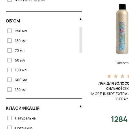
Lebel
Lee Stafford
L’anza
ОБ'ЄМ
Mediceuticals
250 мл
Orising
150 мл
Philip Martin’s
70 мл
R+Co
50 мл
Davines
Sachajuan
100 мл
300 мл
ЛАК ДЛЯ ВОЛОСС
СИЛЬНОЇ ФІК
180 мл
MORE INSIDE EXTRA
SPRAY
75 мл
КЛАСИФІКАЦІЯ
200 мл
1284
Натуральна
80 мл
Органічна
170 мл