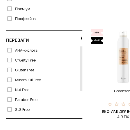
Преміум
400 мл
Професійна
225 мл
350 мл
NEW
65 мл
ПЕРЕВАГИ
-20%
185 мл
AHA-кислота
310 мл
Cruelty Free
Gluten Free
Mineral Oil Free
Nut Free
Greenso
Paraben Free
SLS Free
ЕКО-ЛАК ДЛЯ 
AIR.FIX
Silicone Free
Talc Free