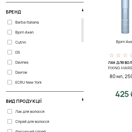
БРЕНД
Barba Italiana
Bjorn Axen
Bjorn Ax
Cutrin
DS
Davines
ЛАК ДЛЯ ВО
FIXING HAIR
Davroe
80 мл
,
25
ECRU New York
425 
Forme
ВИД ПРОДУКЦІЇ
Greensoho
Лак для волосся
Joico
Спрей для волосся
La Biosthetique
Фіксуючий спрей