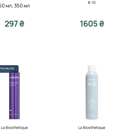
8-10
50 мл
,
350 мл
297 ₴
1605 ₴
ИРОБНИЦТВА
La Biosthetique
La Biosthetique