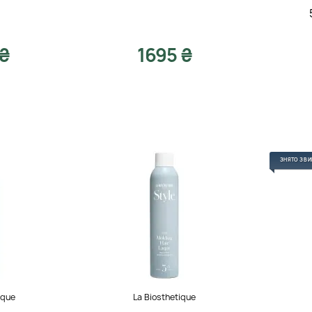
 ₴
1695 ₴
ЗНЯТО З В
ique
La Biosthetique