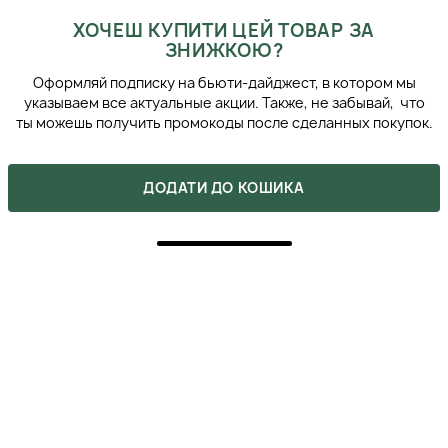
ХОЧЕШ КУПИТИ ЦЕЙ ТОВАР ЗА
ЗНИЖКОЮ?
Оформляй подписку на бьюти-дайджест, в котором мы
указываем все актуальные акции. Также, не забывай, что
ты можешь получить промокоды после сделанных покупок.
ДОДАТИ ДО КОШИКА
СХОЖІ ПРОДУКТИ
OXFORD BIOLABS TRX2 ADVANCED CARE
VOLUMISING SHAMPOO ШАМПУНЬ ДЛЯ
ОБ'ЄМУ ВОЛОССЯ