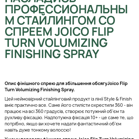
ПРОФЕССИОНАЛЬНЫ
М СТАЙЛИНГОМ СО
СПРЕЕМ JOICO FLIP
TURN VOLUMIZING
FINISHING SPRAY
Опис ф
інішного спрею для збільшення обсягу
Joico Flip
Turn Volumizing Finishing Spray.
Цей неймовірний стайлінговий продукт із лінії Style & Finish
вміє практично все. Саме його стилісти охрестили 360 - він
працює на всі 360 градусів, створює потужний об'єм та
рухливу фіксацію. Надпотужна фіксація 10+ - це саме те, що
потрібно, якщо ви хочете надати фантастичний об'єм
навіть дуже тонкому волоссю!