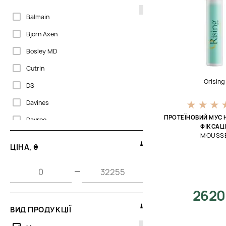
Balmain
Bjorn Axen
Bosley MD
Cutrin
Orising
DS
Davines
ПРОТЕЇНОВИЙ МУС 
Davroe
ФІКСАЦІ
MOUSS
ECRU New York
ЦІНА, ₴
Flora Curl
—
Joico
La Biosthetique
2620
Lebel
ВИД ПРОДУКЦІЇ
Lee Stafford