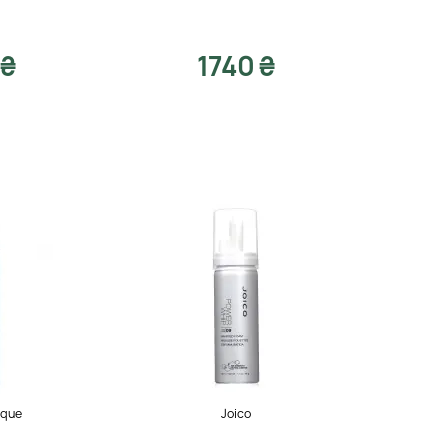
 ₴
1740 ₴
ique
Joico