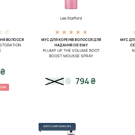
Lee Stafford
ННЯ ВОЛОССЯ
МУС ДЛЯ КОРЕНІВ ВОЛОССЯ ДЛЯ
МУС ДЛ
ESTORATION
НАДАННЯ ОБ'ЄМУ
СЕ
E
PLUMP UP THE VOLUME ROOT
N
BOOST MOUSSE SPRAY
 ₴
1283
₴
794 ₴
ІНА
ЗНЯТО З ВИРОБНИЦТВА