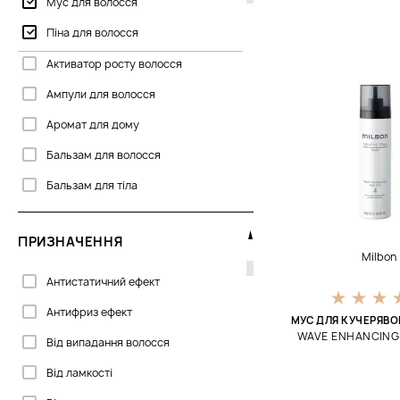
Мус для волосся
Lola Cosmetics
Піна для волосся
L’anza
Активатор росту волосся
Milbon
Ампули для волосся
Nubea
Аромат для дому
Orising
Бальзам для волосся
Pacific
Бальзам для тіла
Philip Martin’s
Баттер
RevitaLash
ПРИЗНАЧЕННЯ
Браш
Milbon
Sachajuan
Бустер для волосся
Антистатичний ефект
Відтінкова маска
Антифриз ефект
МУС ДЛЯ КУЧЕРЯВО
WAVE ENHANCING
Відтінковий кондиціонер
Від випадання волосся
Відтінковий шампунь
Від ламкості
Віск для волосся