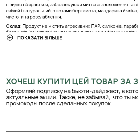
швидко вбирається, забезпечуючи миттєве зволоження та в
свіжий і натуральний, з нотами бергамота, мандарина й ялів
чистоти та розслаблення.
Склад:
Продукт не містить агресивних ПАР, силіконів, параб
барвників. Усі активні компоненти, включно з ефірними олія
ПОКАЗАТИ БІЛЬШЕ
екстрактами, отримані з екологічно чистої сировини високо
Формула розроблена таким чином, щоб забезпечити ефектив
подразнення, навіть при чутливій шкірі голови. Завдяки м’якій 
основі, мус можна використовувати щодня — без обтяження
його природного балансу.
КЛІНІЧНІ РЕЗУЛЬТАТИ
ХОЧЕШ КУПИТИ ЦЕЙ ТОВАР ЗА
Оформляй подписку на бьюти-дайджест, в кот
Клінічні дослідження та відгуки користувачів підтверджують
актуальные акции. Также, не забывай, что ты 
використання мусу значно покращує стан волосся. Відзнача
промокоды после сделанных покупок.
зволоженості, зменшення ламкості та посічених кінчиків, а 
процесу укладки. Волосся стає більш слухняним, набуває зд
шовковистості.
ІНСТРУКЦІЯ ІЗ ЗАСТОСУВАННЯ