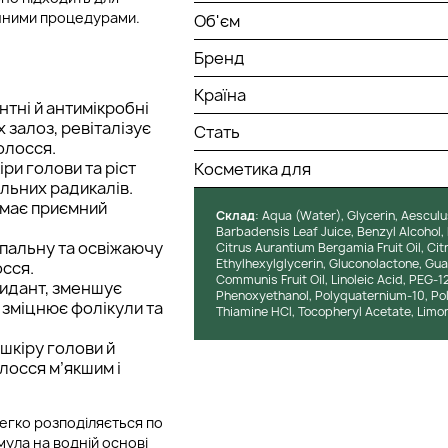
онними процедурами.
Об'єм
Бренд
Країна
тні й антимікробні
 залоз, ревіталізує
Стать
олосся.
ри голови та ріст
Косметика для
ільних радикалів.
 має приємний
Cклад
: Aqua (Water), Glycerin, Aescu
Barbadensis Leaf Juice, Benzyl Alcohol, 
апальну та освіжаючу
Citrus Aurantium Bergamia Fruit Oil, Cit
Ethylhexylglycerin, Gluconolactone, Gu
осся.
Communis Fruit Oil, Linoleic Acid, PEG-
идант, зменшує
Phenoxyethanol, Polyquaternium-10, Poly
 зміцнює фолікули та
Thiamine HCl, Tocopheryl Acetate, Limon
шкіру голови й
лосся м’якшим і
легко розподіляється по
ула на водній основі