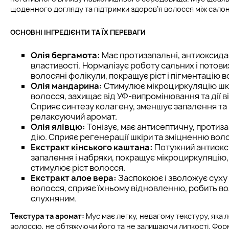
щоденного догляду та підтримки здоров’я волосся між сал
ОСНОВНІ ІНГРЕДІЄНТИ ТА ЇХ ПЕРЕВАГИ
Олія бергамота:
Має протизапальні, антиоксидан
властивості. Нормалізує роботу сальних і потових
волосяні фолікули, покращує ріст і пігментацію в
Олія мандарина:
Стимулює мікроциркуляцію шкі
волосся, захищає від УФ-випромінювання та дії в
Сприяє синтезу колагену, зменшує запалення та
релаксуючий аромат.
Олія ялівцю:
Тонізує, має антисептичну, протиз
дію. Сприяє регенерації шкіри та зміцненню вол
Екстракт кінського каштана:
Потужний антиокс
запалення і набряки, покращує мікроциркуляцію,
стимулює ріст волосся.
Екстракт алое вера:
Заспокоює і зволожує суху 
волосся, сприяє їхньому відновленню, робить во
слухняним.
Текстура та аромат:
Мус має легку, невагому текстуру, яка 
волоссю, не обтяжуючи його та не залишаючи липкості. Форм