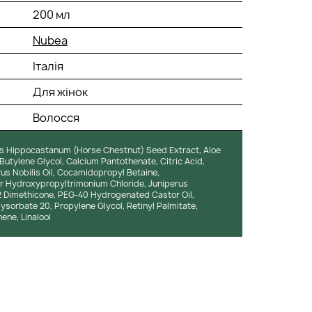
200 мл
Nubea
Італія
Для жінок
Волосся
lus Hippocastanum (Horse Chestnut) Seed Extract, Aloe
Butylene Glycol, Calcium Pantothenate, Citric Acid,
rus Nobilis Oil, Cocamidopropyl Betaine,
ar Hydroxypropyltrimonium Chloride, Juniperus
12 Dimethicone, PEG-40 Hydrogenated Castor Oil,
sorbate 20, Propylene Glycol, Retinyl Palmitate,
ene, Linalool