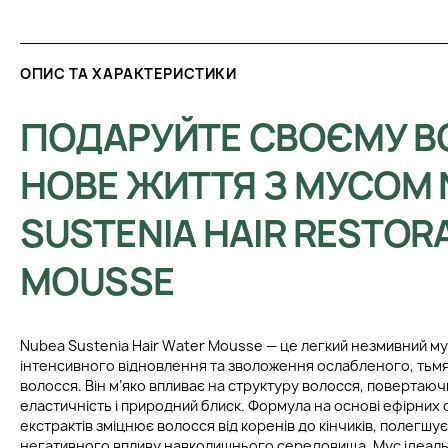
ОПИС ТА ХАРАКТЕРИСТИКИ
ПОДАРУЙТЕ СВОЄМУ 
НОВЕ ЖИТТЯ З МУСОМ 
SUSTENIA HAIR RESTOR
MOUSSE
Nubea Sustenia Hair Water Mousse — це легкий незмивний му
інтенсивного відновлення та зволоження ослабленого, ть
волосся. Він м’яко впливає на структуру волосся, повертаючи
еластичність і природний блиск. Формула на основі ефірних о
екстрактів зміцнює волосся від коренів до кінчиків, полегшує
негативного впливу навколишнього середовища. Мус ідеаль