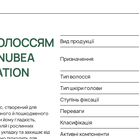
ВОЛОССЯМ
Вид продукції
NUBEA
Призначення
ATION
Тип волосся
Тип шкіри голови
Ступінь фіксації
с, створений для
Переваги
мяного й пошкодженого
 йому гладкість,
Класифікація
лій і рослинних
 укладку та захищає від
Активні компоненти
но підходить для