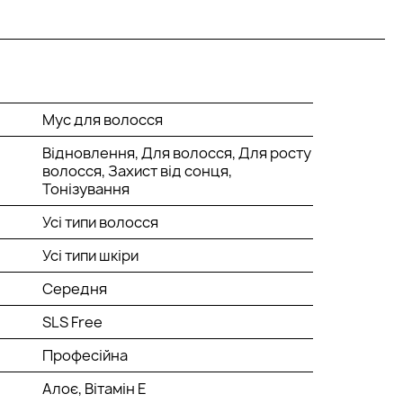
Мус для волосся
Відновлення, Для волосся, Для росту
волосся, Захист від сонця,
Тонізування
Усі типи волосся
Усі типи шкіри
Середня
SLS Free
Професійна
Алоє, Вітамін Е