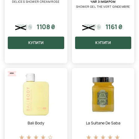
DELICES SHOWER CREAM ROSE
ЧАЙ З ІМБИРОМ
SHOWER GEL THE VERT GINGEMBRE
1108 ₴
1161 ₴
1161
₴
1367
₴
КУПИТИ
КУПИТИ
NEW
Bali Body
La Sultane De Saba