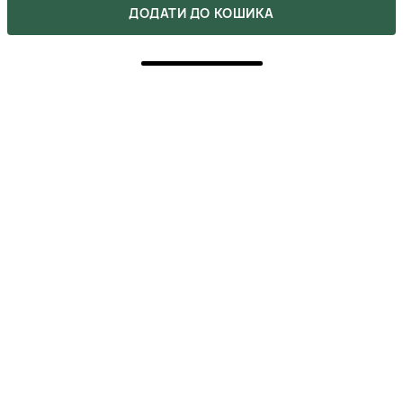
ДОДАТИ ДО КОШИКА
1854 ₴
ВІДГУКИ
2
5
2
4
0
3
0
2
0