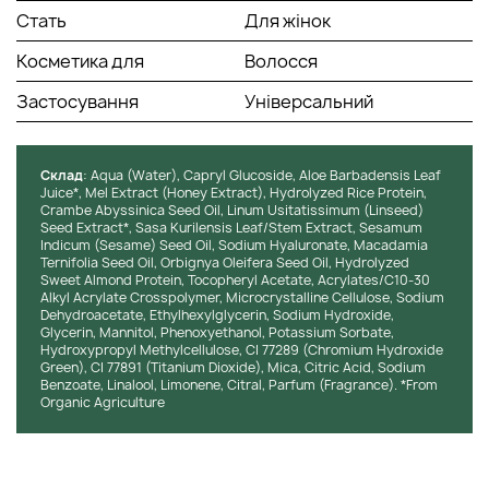
Стать
Для жінок
Косметика для
Волосся
Застосування
Універсальний
Cклад
: Aqua (Water), Capryl Glucoside, Aloe Barbadensis Leaf
Juice*, Mel Extract (Honey Extract), Hydrolyzed Rice Protein,
Crambe Abyssinica Seed Oil, Linum Usitatissimum (Linseed)
Seed Extract*, Sasa Kurilensis Leaf/Stem Extract, Sesamum
Indicum (Sesame) Seed Oil, Sodium Hyaluronate, Macadamia
Ternifolia Seed Oil, Orbignya Oleifera Seed Oil, Hydrolyzed
Sweet Almond Protein, Tocopheryl Acetate, Acrylates/C10-30
Alkyl Acrylate Crosspolymer, Microcrystalline Cellulose, Sodium
Dehydroacetate, Ethylhexylglycerin, Sodium Hydroxide,
Glycerin, Mannitol, Phenoxyethanol, Potassium Sorbate,
Hydroxypropyl Methylcellulose, CI 77289 (Chromium Hydroxide
Green), CI 77891 (Titanium Dioxide), Mica, Citric Acid, Sodium
Benzoate, Linalool, Limonene, Citral, Parfum (Fragrance). *From
Organic Agriculture