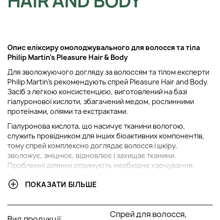
HAIR AND BODY
Опис еліксиру омолоджувального для волосся та тіла
Philip Martin's Pleasure Hair & Body
Для зволожуючого догляду за волоссям та тілом експерти
Philip Martin's рекомендують спрей Pleasure Hair and Body.
Засіб з легкою консистенцією, виготовлений на базі
гіалуронової кислоти, збагачений медом, рослинними
протеїнами, оліями та екстрактами.
Гіалуронова кислота, що насичує тканини вологою,
служить провідником для інших біоактивних компонентів,
тому спрей комплексно доглядає волосся і шкіру,
зволожує, зміцнює, відновлює і захищає тканини.
Проблемні ділянки отримують необхідне харчування,
шкіра і волосся пом'якшуються, стає еластичним.
ПОКАЗАТИ БІЛЬШЕ
До його складу входять також натуральні олії та комплекс
капсульованих вітамінів, які починають діяти в момент
використання, зміцнюючи волосся та живлячи шкіру
Спрей для волосся,
Вид продукції
голови. Можна використовувати як антиперспірант. Має