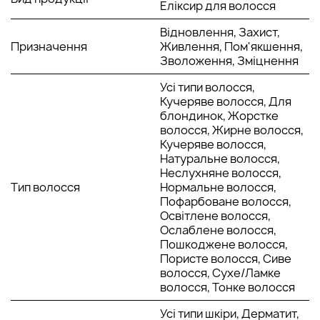
Еліксир для волосся
легкий зволожуючий ефект. При розпорошенні на шкіру
обличчя фіксує макіяж. Гідролізовані білки солодкого
Відновлення, Захист,
мигдалю та рису, льон та мед відновлюють внутрішню
Призначення
Живлення, Пом'якшення,
структуру волосся, надають їм еластичність.
Зволоження, Зміцнення
Активні
складові
:
Усі типи волосся,
Кучеряве волосся, Для
Мед – зволожує;
блондинок, Жорстке
Червоне - відновлює;
волосся, Жирне волосся,
Олія бабасу – надає обсяг;
Кучеряве волосся,
Олія макадамії – живить.
Натуральне волосся,
Спосіб застосування:
Неслухняне волосся,
Тримаючи спрей приблизно за 10 сантиметрів від волосся,
Тип волосся
Нормальне волосся,
рівномірно розпорошіть на вологі пасма. Розподіліть засіб
Пофарбоване волосся,
руками від коренів до кінчиків. Спрей можна наносити на
Освітлене волосся,
вологе або сухе тіло та обличчя.
Ослаблене волосся,
Пошкоджене волосся,
Пористе волосся, Сиве
волосся, Сухе/Ламке
волосся, Тонке волосся
Усі типи шкіри, Дерматит,