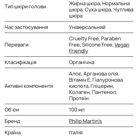
Жирна шкіра, Нормальна
Тип шкіри голови
шкіра, Суха шкіра, Чутлива
шкіра
Час застосування
Універсальний
Cruelty Free, Paraben
Переваги
Free, Silicone Free,
Vegan
Friendly
Класифікація
Органічна
Алоє, Арганова олія,
Вітамін Е, Гіалуронова
Активні компоненти
кислота, Гліцерин,
Колаген, Пантенол,
Протеїн
Об'єм
100 мл
Бренд
Philip Martin’s
Країна
Італія