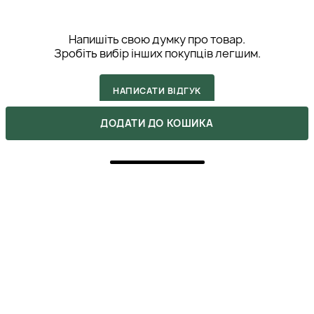
Напишіть свою думку про товар.
Зробіть вибір інших покупців легшим.
НАПИСАТИ ВІДГУК
ДОДАТИ ДО КОШИКА
5
ПОКУПКА ПІДТВЕРДЖЕНА
Вже після першого використання помітила, як шкіра
засяяла, стала більш пружною та зволоженою. До
речі великий об'єм 500 мл виявився дуже вигідним
рішенням, особливо з урахуванням отриманої
знижки 😎