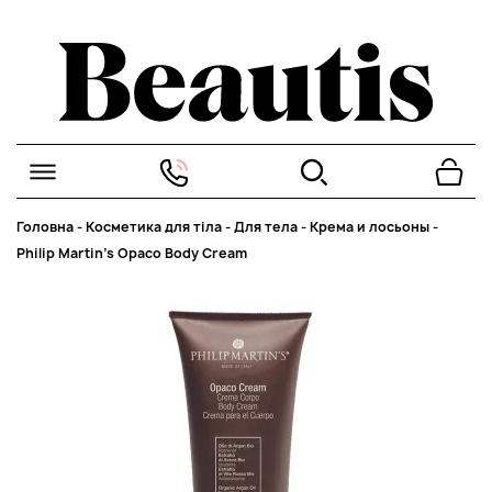
Головна
-
Косметика для тіла
-
Для тела
-
Крема и лосьоны
-
Philip Martin’s Opaco Body Cream