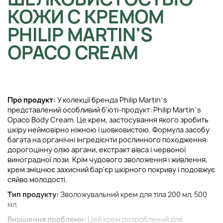
КОЖИ С КРЕМОМ
PHILIP MARTIN'S
OPACO CREAM
Про продукт:
У колекції бренда Philip Martin`s
представлений особливий б'юті-продукт: Philip Martin`s
Opaco Body Cream. Це крем, застосування якого зробить
шкіру неймовірно ніжною і шовковистою. Формула засобу
багата на органічні інгредієнти рослинного походження:
дорогоцінну олію аргани, екстракт вівса і червоної
виноградної лози. Крім чудового зволоження і живлення,
крем зміцнює захисний бар'єр шкірного покриву і подовжує
сяйво молодості.
Тип продукту:
Зволожувальний крем для тіла 200 мл, 500
мл.
Вирішення проблеми:
Цей крем розроблений для