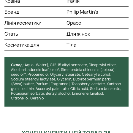
Країна
Італія
Бренд
Philip Martin’s
Лінія косметики
Opaco
Стать
Для жінок
Косметика для
Тіла
Cклад
: Aqua [Water], C12-15 alkyl benzoate, Dicaprylyl ether,
Aloe barbadensis leaf juice*, Simmondsia chinensis (Jojoba)
seed oil*, Propanediol, Glyceryl stearate, Cetearyl alcohol,
Sodium stearoyl lactylate, Glycerin, Butyrospermum parkii
(Shea) butter, Parfum [Fragrance], Tocopheryl acetate, Xanthan
gum, Lecithin, Ascorbyl palmitate, Citric acid, Sodium benzoate,
Potassium sorbate, Benzyl alcohol, Limonene, Linalool,
Citronellol, Geraniol.