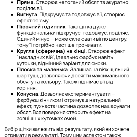
Пряма
. Створює непоганий обсяг та акуратно
поділяє вії.
Вигнута
. Підкручує та подовжує вії, створює
ефект об'єму.
Пісочний годинник
. Така щітка дуже
функціональна: підкручує, подовжує, поділяє.
Єдиний мінус — може склеювати вії по центру,
тому її потрібно частіше промивати.
Кругла (сферична) на кінці
. Створює ефект
"накладних вій", ідеально фарбує навіть
куточки, відмінний варіант для смоки.
Плоска та маленька
. Залишає на віях щільний
шар туші, дозволяючи досягти максимального
обсягу та кольору. Також піднімає вії від
коріння.
Конусна
. Дозволяє експериментувати —
фарбуєш кінчиком і отримуєш натуральний
ефект, пухнаста частина дозволяє нашарувати
обсяг. Вся поверхня створить ефект на
зовнішніх куточках очей.
Вибір щітки залежить від результату, який ви хочете
отримати в результаті. Тому цим аспектом також