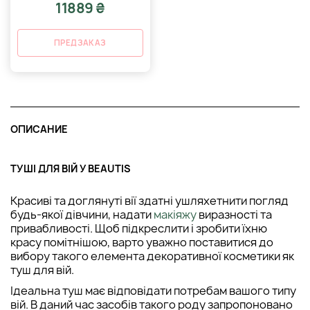
11889 ₴
ПРЕДЗАКАЗ
ОПИСАНИЕ
ТУШІ ДЛЯ ВІЙ У BEAUTIS
Красиві та доглянуті вії здатні ушляхетнити погляд
будь-якої дівчини, надати
макіяжу
виразності та
привабливості. Щоб підкреслити і зробити їхню
красу помітнішою, варто уважно поставитися до
вибору такого елемента декоративної косметики як
туш для вій.
Ідеальна туш має відповідати потребам вашого типу
вій. В даний час засобів такого роду запропоновано