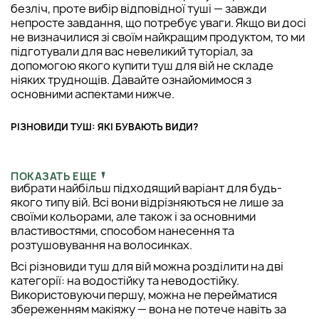
безліч, проте вибір відповідної туші — завжди
непросте завдання, що потребує уваги. Якщо ви досі
не визначилися зі своїм найкращим продуктом, то ми
підготували для вас невеликий туторіал, за
допомогою якого купити туш для вій не складе
ніяких труднощів. Давайте ознайомимося з
основними аспектами нижче.
РІЗНОВИДИ ТУШ: ЯКІ БУВАЮТЬ ВИДИ?
Серед широкого асортименту туш,
запропонованого на сучасному ринку, можна легко
ПОКАЗАТЬ ЕЩЕ
вибрати найбільш підходящий варіант для будь-
якого типу вій. Всі вони відрізняються не лише за
своїми кольорами, але також і за основними
властивостями, способом нанесення та
розтушовування на волосинках.
Всі різновиди туш для вій можна розділити на дві
категорії: на водостійку та неводостійку.
Використовуючи першу, можна не перейматися
збереженням макіяжу — вона не потече навіть за