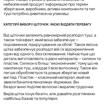
небезпечний продукт. Інформацію про термін
зберігання, виробники, активні компоненти та тип
туші потрібно дивитися на упаковці.
КАТЕГОРІЇ ВИБОРУ ЩІТОЧОК: ЯКОЮ ВІДДАТИ ПЕРЕВАГУ
Від щіточки залежить рівномірний розподіл туші, а
також той ефект, який вона забезпечує —
подовження, підкручування чи обсяг. Також якісна
щітка забезпечує розподіл вій і їх відокремлення
один від одного, без склеювання. Найчастіше цю
деталь виготовляють із двох матеріалів — силікон та
пластик. Силікон є більш "економічним", тому що не
накопичує туш, а віддає її всю волосинку. Також він
легше обробляється та довше зберігає новий
вигляд. Пластик — класичний матеріал, який ми
звикли бачити в пензликах-йоржиках. Він
бездоганно поділяє волоски і видаляє грудочки.
Видів щіток існує безліч, але давайте розглянемо
найбільш базові та популярні.