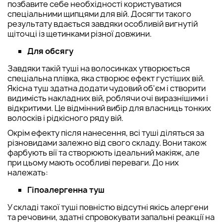
позбавите себе необхідності користуватися
спеціальними щипцями для вій. Досягти такого
результату вдається завдяки особливій вигнутій
щіточці із щетинками різної довжини.
Для обсягу
Завдяки такій туші на волосинках утворюється
спеціальна плівка, яка створює ефект густіших вій.
Якісна туш здатна додати чудовий об'єм і створити
видимість накладних вій, роблячи очі виразнішими і
відкритими. Це відмінний вибір для власниць тонких
волосків і рідкісного ряду вій.
Окрім ефекту після нанесення, всі туші діляться за
різновидами залежно від свого складу. Вони також
фарбують вії та створюють ідеальний макіяж, але
при цьому мають особливі переваги. До них
належать:
Гіпоалергенна туш
У складі такої туші повністю відсутні якісь алергени
та речовини, здатні спровокувати запальні реакції на