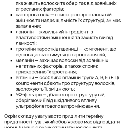
яка живить волоски та оберігає від зовнішніх
агресивних факторів;
касторова олія — прискорює зростання вій,
зміцнює та надає щільність їх структурі, знімає
запалення;
ланолін — живильний інгредієнт із
властивостями зміцнення та захисту вій від
ламкості;
протеїни паростків пшениці — компонент, що
відповідає за стимуляцію зростання вій;
меланін — захищає волоски від зовнішніх
негативних факторів, а також сприяє
прискоренню їх зростання;
вітаміни — особливо вітаміни групи А, B, E і F. Ці
компоненти дбають про структуру волосків,
зволожують її, зміцнюють;
УФ-фільтри — дбають про структуру вій,
оберігаючи її від шкідливого впливу
ультрафіолетового випромінювання.
Окрім складу увагу варто приділити терміну
придатності туші, який обов'язково має відповідати
нормі. Інакше є ризик отримати неякісний та