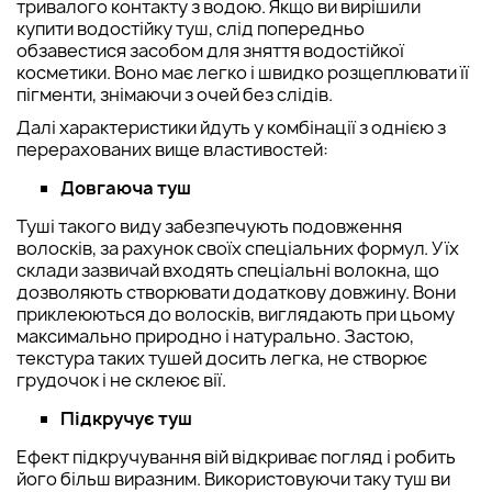
тривалого контакту з водою. Якщо ви вирішили
купити водостійку туш, слід попередньо
обзавестися засобом для зняття водостійкої
косметики. Воно має легко і швидко розщеплювати її
пігменти, знімаючи з очей без слідів.
Далі характеристики йдуть у комбінації з однією з
перерахованих вище властивостей:
Довгаюча туш
Туші такого виду забезпечують подовження
волосків, за рахунок своїх спеціальних формул. У їх
склади зазвичай входять спеціальні волокна, що
дозволяють створювати додаткову довжину. Вони
приклеюються до волосків, виглядають при цьому
максимально природно і натурально. Застою,
текстура таких тушей досить легка, не створює
грудочок і не склеює вії.
Підкручує туш
Ефект підкручування вій відкриває погляд і робить
його більш виразним. Використовуючи таку туш ви