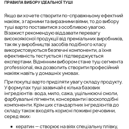
ПРАВИЛА ВИБОРУ ІДЕАЛЬНОЇ ТУШІ
Якщо ви хочете створити по-справжньому ефектний
макіяж, з гарними та виразними віями, то до вибору
туші варто поставитися з особливою увагою.
Візажист рекомендую віддавати перевагу
високоякісної продукції від преміальних виробників,
так як у виробництві засобів подібного класу
використовуються безпечні компоненти, а їхня
ефективність тестується і підтверджується
експертами. Відмінним вибором стане туш сегмента
professional, яка дозволить створити професійний
макіяж навіть у домашніх умовах.
При покупці варто приділяти увагу складу продукту.
У формулах туші зазвичай є кілька базових
інгредієнтів: вода, мило, сажа, ущільнюючі смоли,
фарбувальні пігменти, консерванти і воскоподібні
компоненти. Крім цих стандартних інгредієнтів до
складу також входять корисні поживні речовини,
серед яких:
кератин — створює на віях спеціальну плівку,