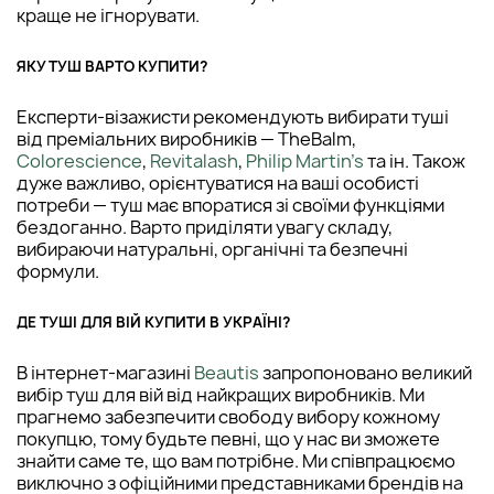
краще не ігнорувати.
ЯКУ ТУШ ВАРТО КУПИТИ?
Експерти-візажисти рекомендують вибирати туші
від преміальних виробників — TheBalm,
Colorescience
,
Revitalash
,
Philip Martin's
та ін. Також
дуже важливо, орієнтуватися на ваші особисті
потреби — туш має впоратися зі своїми функціями
бездоганно. Варто приділяти увагу складу,
вибираючи натуральні, органічні та безпечні
формули.
ДЕ ТУШІ ДЛЯ ВІЙ КУПИТИ В УКРАЇНІ?
В інтернет-магазині
Beautis
запропоновано великий
вибір туш для вій від найкращих виробників. Ми
прагнемо забезпечити свободу вибору кожному
покупцю, тому будьте певні, що у нас ви зможете
знайти саме те, що вам потрібне. Ми співпрацюємо
виключно з офіційними представниками брендів на