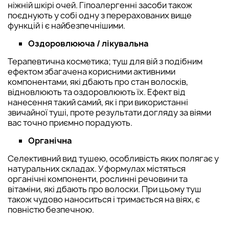
ніжній шкірі очей. Гіпоалергенні засоби також
поєднують у собі одну з перерахованих вище
функцій і є найбезпечнішими.
Оздоровлююча / лікувальна
Терапевтична косметика; туш для вій з подібним
ефектом збагачена корисними активними
компонентами, які дбають про стан волосків,
відновлюють та оздоровлюють їх. Ефект від
нанесення такий самий, як і при використанні
звичайної туші, проте результати догляду за віями
вас точно приємно порадують.
Органічна
Селективний вид тушею, особливість яких полягає у
натуральних складах. У формулах містяться
органічні компоненти, рослинні речовини та
вітаміни, які дбають про волоски. При цьому туш
також чудово наноситься і тримається на віях, є
повністю безпечною.