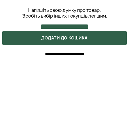
Напишіть свою думку про товар.
Зробіть вибір інших покупців легшим.
НАПИСАТИ ВІДГУК
ДОДАТИ ДО КОШИКА
5
Что приятно удивило, что в составе очень мало
компонентов, и в основном они все полезные. А это
значит, если вы сейчас восстанавливаете ресницы
после наращивания, или же просто хотите немножко
поухаживать за волосками, то как раз тушь придётся
вам, как нельзя кстати.
ВАЛЯ