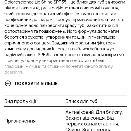
Colorescience Lip Shine SPF 35 – це блиск для губ з високим
рівнем захисту від ультрафіолетового випромінювання,
який поєднує декоративний ефект сяючого покриття з
професійним доглядом. Продукт призначений для тих, хто
хоче одночасно підкреслити красу губ і захистити їх від
фотостаріння та пошкоджень. Його формула допомагає
боротися з сухістю, утворенням тріщин і пігментацією,
спричиненою сонцем. Завдяки мінеральним фільтрам і
комплексу доглядових інгредієнтів блиск забезпечує
надійний захист SPF 35, зволоження та живлення шкіри губ.
При регулярному використанні вони стають більш
гладкими, м’якими та стійкими до негативного впливу
довкілля.
ПОКАЗАТИ БІЛЬШЕ
ОСНОВНІ ІНГРЕДІЄНТИ ТА ЇХНІ ПЕРЕВАГИ
Оксид цинку:
натуральний мінеральний фільтр
Вид продукції
Блиск для губ
широкого спектра дії, який захищає губи від UVA- та
UVB-променів. Він знижує ризик фотостаріння та
Антивіковий, Для блиску,
появи гіперпігментації, а також підходить навіть для
Захист від сонця, Від
Призначення
найчутливішої шкіри. На відміну від хімічних фільтрів,
перших ознак старіння,
діє м’яко і не викликає подразнень.
Сяйво, Зволоження