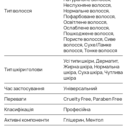
Неслухняне волосся,
Тип волосся
Нормальне волосся,
Пофарбоване волосся,
Освітлене волосся,
Ослаблене волосся,
Пошкоджене волосся,
Пористе волосся, Сиве
волосся, Сухе/Ламке
волосся, Тонке волосся
Усі типи шкіри, Дерматит,
Жирна шкіра, Нормальна
Тип шкіри голови
шкіра, Суха шкіра, Чутлива
шкіра
Час застосування
Універсальний
Переваги
Cruelty Free, Paraben Free
Класифікація
Професійна
Активні компоненти
Гліцерин, Ментол