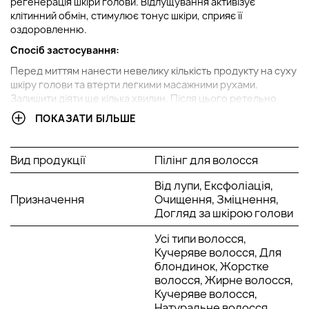
регенерація шкіри голови. Відлущування активізує
клітинний обмін, стимулює тонус шкіри, сприяє її
оздоровленню.
Спосіб застосування:
Перед миттям нанести невелику кількість продукту на суху
шкіру голови та втерти легкими масажними рухами.
Залишити діяти ще кілька хвилин. Після цього ретельно
промити волосся достатньою кількістю проточної води.
ПОКАЗАТИ БІЛЬШЕ
Потім вимити голову шампунем.
Вид продукції
Пілінг для волосся
Від лупи, Ексфоліація,
Призначення
Очищення, Зміцнення,
Догляд за шкірою голови
Усі типи волосся,
Кучеряве волосся, Для
блондинок, Жорстке
волосся, Жирне волосся,
Кучеряве волосся,
Натуральне волосся,