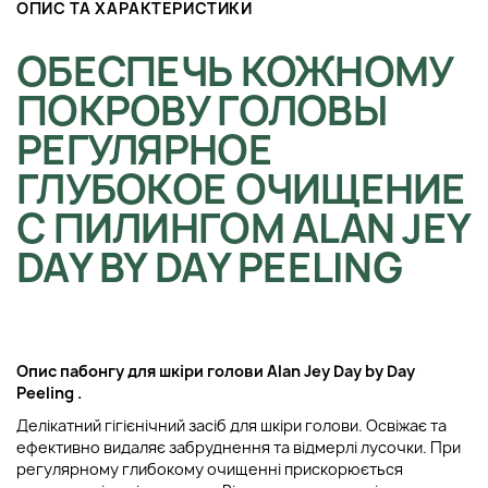
ОПИС ТА ХАРАКТЕРИСТИКИ
ОБЕСПЕЧЬ КОЖНОМУ
ПОКРОВУ ГОЛОВЫ
РЕГУЛЯРНОЕ
ГЛУБОКОЕ ОЧИЩЕНИЕ
С ПИЛИНГОМ ALAN JEY
DAY BY DAY PEELING
Опис п
абонгу для шкіри голови
Alan Jey Day by Day
Peeling
.
Делікатний гігієнічний засіб для шкіри голови. Освіжає та
ефективно видаляє забруднення та відмерлі лусочки. При
регулярному глибокому очищенні прискорюється