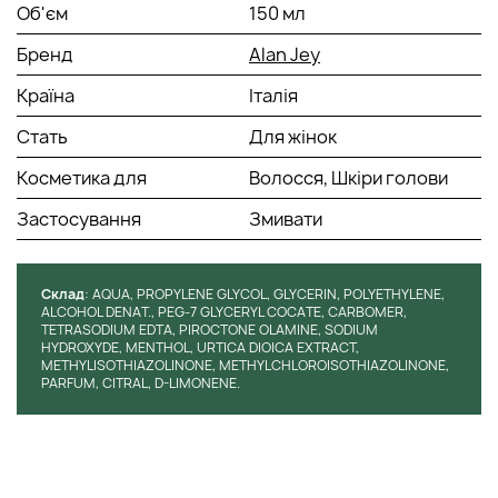
Об'єм
150 мл
Бренд
Alan Jey
Країна
Італія
Стать
Для жінок
Косметика для
Волосся, Шкіри голови
Застосування
Змивати
Cклад
: AQUA, PROPYLENE GLYCOL, GLYCERIN, POLYETHYLENE,
ALCOHOL DENAT., PEG-7 GLYCERYL COCATE, CARBOMER,
TETRASODIUM EDTA, PIROCTONE OLAMINE, SODIUM
HYDROXYDE, MENTHOL, URTICA DIOICA EXTRACT,
METHYLISOTHIAZOLINONE, METHYLCHLOROISOTHIAZOLINONE,
PARFUM, CITRAL, D-LIMONENE.