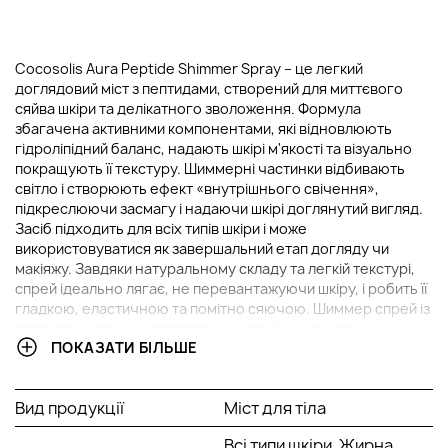
Cocosolis Aura Peptide Shimmer Spray – це легкий
доглядовий міст з пептидами, створений для миттєвого
сяйва шкіри та делікатного зволоження. Формула
збагачена активними компонентами, які відновлюють
гідроліпідний баланс, надають шкірі м'якості та візуально
покращують її текстуру. Шиммерні частинки відбивають
світло і створюють ефект «внутрішнього свічення»,
підкреслюючи засмагу і надаючи шкірі доглянутий вигляд.
Засіб підходить для всіх типів шкіри і може
використовуватися як завершальний етап догляду чи
макіяжу. Завдяки натуральному складу та легкій текстурі,
спрей ідеально лягає, не перевантажуючи шкіру, і робить її
гладкою, еластичною та помітно сяючою. Шиммер спрей із
пептидами стане універсальним помічником для
ПОКАЗАТИ БІЛЬШЕ
щоденного сяючого фінішу.
ОСНОВНІ ІНГРЕДІЄНТИ ТА ЇХ ПЕРЕВАГИ
Вид продукції
Міст для тіла
Провітамін B5:
Має виражені зволожуючі та
Всі типи шкіри, Жирна