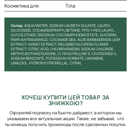
Косметика для
Тіла
Cклад
: AQUA/WATER, SODIUM LAURETH SULFATE, LAURYL
GLUCOSIDE, COCAMIDOPROPYL BETAINE, PPG-1-PEG LAURYL
GLYCOL ETHER, DISODIUM COCOAMPHODIACETATE, GLYCERIN,
PARFUM/FRAGRANCE, COCAMIDE DEA, ALOE BARBADENSIS LEAF
EXTRACT, HONEY EXTRACT, NELUMBO NUCIFERA FLOWER
EXTRACT, CITRIC ACID, CHLORPHENESIN, SODIUM CHLORIDE,
METHYLISOTHIAZOLINONE, CI 19140/YELLOW 5, CI14700/RED 4,
SODIUM BENZOATE, POTASSIUM SORBATE, LIMONENE,
LINALOOL, HYDROXYCITRONELLAL, CITRAL
ХОЧЕШ КУПИТИ ЦЕЙ ТОВАР ЗА
ЗНИЖКОЮ?
Оформляй подписку на бьюти-дайджест, в котором мы
указываем все актуальные акции. Также, не забывай, что
ты можешь получить промокоды после сделанных покупок.