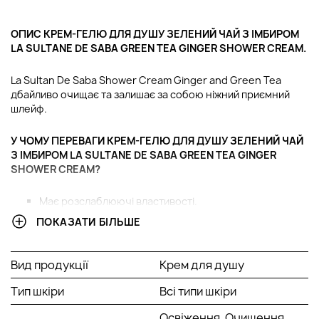
ОПИС КРЕМ-ГЕЛЮ ДЛЯ ДУШУ ЗЕЛЕНИЙ ЧАЙ З ІМБИРОМ
LA SULTANE DE SABA GREEN TEA GINGER SHOWER CREAM.
La Sultan De Saba Shower Cream Ginger and Green Tea
дбайливо очищає та залишає за собою ніжний приємний
шлейф.
У ЧОМУ ПЕРЕВАГИ КРЕМ-ГЕЛЮ ДЛЯ ДУШУ ЗЕЛЕНИЙ ЧАЙ
З ІМБИРОМ LA SULTANE DE SABA GREEN TEA GINGER
SHOWER CREAM?
Має розслаблюючі властивості.
Дбайливо підтримує фізіологічний pH епідермісу.
ПОКАЗАТИ БІЛЬШЕ
Залишає на шкірі легкий аромат.
АКТИВНІ КОМПОНЕНТИ:
Вид продукції
Крем для душу
Тип шкіри
Всі типи шкіри
Екстракт алое - має зволожуючі та вологоутримуючі
властивості. Має антиоксидантну дію. Сприяє
Освіження, Очищення,