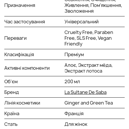
насиченню шкіри киснем. Має протизапальні та
Призначення
Живлення, Пом'якшення,
антибактеріальні властивості.
Зволоження
Екстракт меду - має поживні та енергетичні
властивості, впливаючи на шкірний покрив
Час застосування
Універсальний
відновлюється його міцність.
Екстракт лотоса - має біостимулюючу,
Cruelty Free, Paraben
загальнозміцнюючу, протизапальну дію, покращує
Переваги
Free, SLS Free, Vegan
кровообіг, зволожує, захищає та тонізує шкіру.
Friendly
Класифікація
Преміум
СПОСІБ ЗАСТОСУВАННЯ:
Алоє, Экстракт мёда,
Нанести на тіло під час прийому душу. Змити водою.
Активні компоненти
Экстракт лотоса
Об'єм
200 мл
Бренд
La Sultane De Saba
Лінія косметики
Ginger and Green Tea
Країна
Франція
Стать
Для жінок