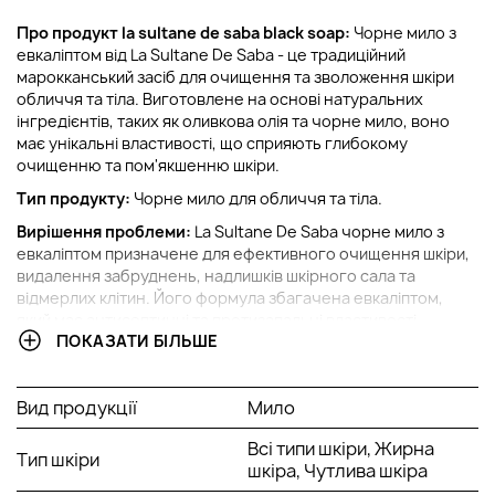
Про продукт la sultane de saba black soap:
Чорне мило з
евкаліптом від La Sultane De Saba - це традиційний
марокканський засіб для очищення та зволоження шкіри
обличчя та тіла. Виготовлене на основі натуральних
інгредієнтів, таких як оливкова олія та чорне мило, воно
має унікальні властивості, що сприяють глибокому
очищенню та пом'якшенню шкіри.
Тип продукту:
Чорне мило для обличчя та тіла.
Вирішення проблеми:
La Sultane De Saba чорне мило з
евкаліптом призначене для ефективного очищення шкіри,
видалення забруднень, надлишків шкірного сала та
відмерлих клітин. Його формула збагачена евкаліптом,
який має антисептичні та протизапальні властивості,
ПОКАЗАТИ БІЛЬШЕ
сприяючи боротьбі з акне та поліпшенню стану шкіри.
Ключові компоненти:
Вид продукції
Мило
Оливкова олія: багатий та зволожуючий інгредієнт,
який живить шкіру та запобігає її сухості.
Всі типи шкіри, Жирна
Тип шкіри
Чорне мило sultane de saba: натуральний інгредієнт,
шкіра, Чутлива шкіра
багатий на мінерали, який допомагає глибоко