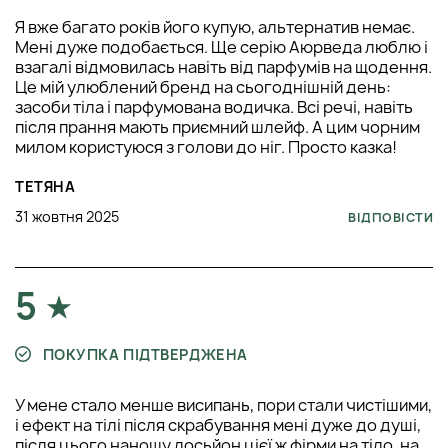
Я вже багато років його купую, альтернатив немає.
Мені дуже подобається. Ще серію Аюрведа люблю і
взагалі відмовилась навіть від парфумів на щодення.
Це мій улюблений бренд на сьогоднішній день:
засоби тіла і парфумована водичка. Всі речі, навіть
після прання мають приємний шлейф. А цим чорним
милом користуюся з голови до ніг. Просто казка!
ТЕТЯНА
31 жовтня 2025
ВІДПОВІСТИ
5
ПОКУПКА ПІДТВЕРДЖЕНА
У мене стало менше висипань, пори стали чистішими,
і ефект на тілі після скрабування мені дуже до душі,
після цього наношу лосьйон цієї ж фірми на тіло, на