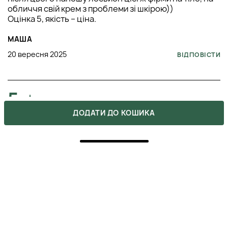
обличчя свій крем з проблеми зі шкірою))
Оцінка 5, якість – ціна.
МАША
20 вересня 2025
ВІДПОВІСТИ
5
ДОДАТИ ДО КОШИКА
ПОКУПКА ПІДТВЕРДЖЕНА
Обожнюю цей продукт за його автентичний, густий
аромат евкаліпта! Шкіра після нього шовковиста і
зовсім не пересушена. Користуюсь вже півроку, і не
планую це змінювати!
ВЛАДЛЕНА
18 серпня 2025
ВІДПОВІСТИ