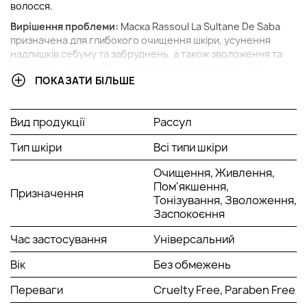
волосся.
Вирішення проблеми:
Маска Rassoul La Sultane De Saba
призначена для глибокого очищення шкіри, усунення
надлишків себуму та забруднень, а також зволоження та
тонізування шкіри. Вона підходить для всіх типів шкіри,
ПОКАЗАТИ БІЛЬШЕ
включаючи чутливу, і надає шкірі відчуття свіжості та
комфорту.
Ключові компоненти:
Вид продукції
Рассул
Глина Рассул: природний мінерал, багатий на
Тип шкіри
Всі типи шкіри
мікроелементи, який ефективно очищає і зволожує
шкіру, а також покращує її текстуру.
Очищення, Живлення,
Натуральні екстракти та ефірні олії: збагачують
Пом'якшення,
Призначення
формулу маски, надаючи їй додаткові поживні та
Тонізування, Зволоження,
зволожуючі властивості.
Заспокоєння
Що ще корисно знати:
Час застосування
Універсальний
Ця універсальна маска підходить для використання
Вік
Без обмежень
на обличчі, тілі та волоссі, що робить її зручним
багатофункціональним засобом у догляді за собою.
Переваги
Cruelty Free, Paraben Free
La Sultane De Saba Rassoul ідеально підходить для