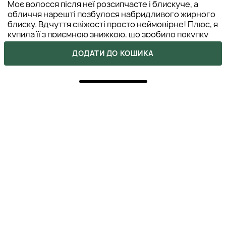
Моє волосся після неї розсипчасте і блискуче, а
обличчя нарешті позбулося набридливого жирного
блиску. Вдчуття свіжості просто неймовірне! Плюс, я
купила її з приємною знижкою, що зробило покупку
ще радіснішою!
ДОДАТИ ДО КОШИКА
ВІКА
21 жовтня 2025
ВІДПОВІСТИ
5
ПОКУПКА ПІДТВЕРДЖЕНА
Дівчата, це просто БОМБА! Моя шкіра обличчя і тіла
була проблемною, а після першого ж використання
цієї маски вона стала ніжною і матовою. А цей
аромат троянди і герані – чистий кайф. До речі,
консультанти магазину просто золото, допомогли
підібрати, за що їм величезне спасибі! 🌹