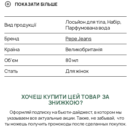
У набір входить:
ПОКАЗАТИ БІЛЬШЕ
Парфумована вода 80 мл;
Лосьйон для тіла 80 мл.
Лосьйон для тіла, Набір,
Вид продукції
Парфумована вода
Бренд
Pepe Jeans
Країна
Великобританія
Об'єм
80 мл
Стать
Для жінок
ХОЧЕШ КУПИТИ ЦЕЙ ТОВАР ЗА
ЗНИЖКОЮ?
Оформляй подписку на бьюти-дайджест, в котором мы
указываем все актуальные акции. Также, не забывай, что
ты можешь получить промокоды после сделанных покупок.