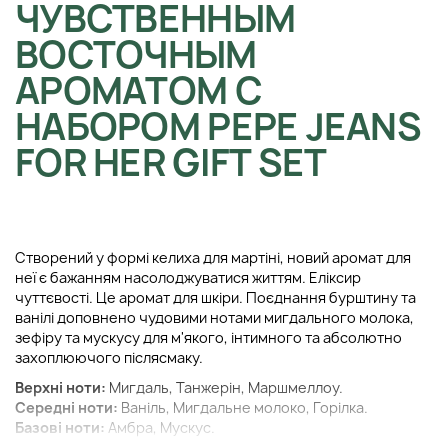
ЧУВСТВЕННЫМ
ВОСТОЧНЫМ
АРОМАТОМ С
НАБОРОМ PEPE JEANS
FOR HER GIFT SET
Створений у формі келиха для мартіні, новий аромат для
неї є бажанням насолоджуватися життям. Еліксир
чуттєвості. Це аромат для шкіри. Поєднання бурштину та
ванілі доповнено чудовими нотами мигдального молока,
зефіру та мускусу для м'якого, інтимного та абсолютно
захоплюючого післясмаку.
Верхні ноти:
Мигдаль, Танжерін, Маршмеллоу.
Середні ноти:
Ваніль, Мигдальне молоко, Горілка.
Базові ноти:
Амбра, Мускус.