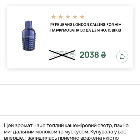
PEPE JEANS LONDON CALLING FOR HIM -
ПАРФУМОВАНА ВОДА ДЛЯ ЧОЛОВІКІВ
2274 ₴
2038 ₴
Цей аромат наче теплий кашеміровий светр, пахне
мигдальним молоком та мускусом. Купувала у вас
вперше, і залишилась приємно вражена якістю