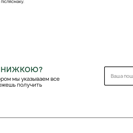
післясмаку.
 ЗНИЖКОЮ?
ором мы указываем все
можешь получить