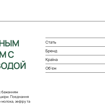
ННЫМ
Стать
Бренд
М С
Країна
ВОДОЙ
Об'єм
 є бажанням
 шкіри. Поєднання
 молока, зефіру та