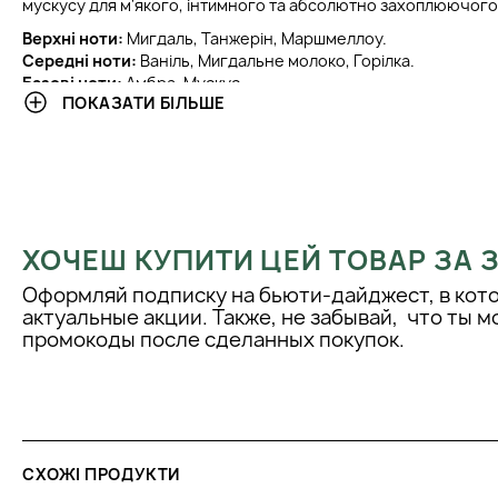
мускусу для м'якого, інтимного та абсолютно захоплюючого 
Верхні ноти:
Мигдаль, Танжерін, Маршмеллоу.
Середні ноти:
Ваніль, Мигдальне молоко, Горілка.
Базові ноти:
Амбра, Мускус.
ПОКАЗАТИ БІЛЬШЕ
ХОЧЕШ КУПИТИ ЦЕЙ ТОВАР ЗА
Оформляй подписку на бьюти-дайджест, в кот
актуальные акции. Также, не забывай, что ты 
промокоды после сделанных покупок.
СХОЖІ ПРОДУКТИ