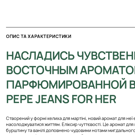
ОПИС ТА ХАРАКТЕРИСТИКИ
НАСЛАДИСЬ ЧУВСТВЕ
ВОСТОЧНЫМ АРОМАТО
ПАРФЮМИРОВАННОЙ 
PEPE JEANS FOR HER
Створений у формі келиха для мартіні, новий аромат для неї
насолоджуватися життям. Еліксир чуттєвості. Це аромат для
бурштину та ванілі доповнено чудовими нотами мигдального