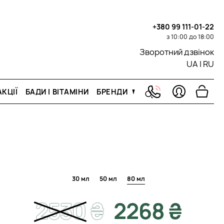
+380 99 111-01-22
з 10:00 до 18:00
Зворотний дзвінок
UA
|
RU
КЦІЇ
БАДИ І ВІТАМІНИ
БРЕНДИ
30 мл
50 мл
80 мл
2530
₴
2268 ₴