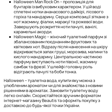
Halloween Man Rock On – пропозиція для
бунтарів із вибуховим характером. У цій воді
сплетені нотки ананасового дайкірі, лісового
горіха та мандарину. Серце композиції зіткане з
нот жасмину, фіалки, маракуї та рожевої води.
Завершують розкриття ноти пачулі, ванілі,
карамельні акорди.
Halloween Magic – жіночий туалетний парфум зі
збалансованим поєднанням фруктових та
квіткових нот. Відразу після нанесення на шкіру
відкривається запах груші, морозива, малини та
кислого мандарину. Центральною частиною
парфуму виступають ноти півонії, жасмину
самбак та фрезії. У шлейфі головну роль
відіграють пачулі та боби тонка.
Halloween – туалетна вода, купити яку можна з
улюбленим ароматом чи для знайомства з новими
рішеннями в ароматах. Замовити туалетну воду
легко онлайн. Скористайтеся зручним форматом
інтернет-магазину Beautis та оформіть покупку з
доставкою до будь-якої точки України.