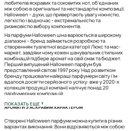
любителів яскравих та соковитих нот, об'єднаних
між собою в оригінальні та нестандартні композиції.
Halloween – духи, що привертають увагу ніжністю,
легкістю і водночас - екстремальністю та
ризиковістю вибору компонентів.
На парфуми Halloween ціна варіюється в широкому
діапазоні – бренд займається розробкою та
створенням туалетної води категорії Люкс та мас-
маркет, завдяки чому кожен шанувальник стильних
комбінацій підбере аромат на свій смак та бюджет.
Перший випущений Halloween парфум був
представлений світові 1997 року. Над розвитком
бренду працювали найкращі парфумери світу і їм
вдалося досягти серйозного успіху: вже у 2020-х
колекція продукції компанії налічує понад 20
парфумерних композицій.
ПОКАЗАТЬ ЕЩЕ
АРОМАТИ З ЯСКРАВИМ ХАРАКТЕРОМ
Створені Halloween парфуми можна купити в різних
варіантах виконання. Вони відрізняються між собою