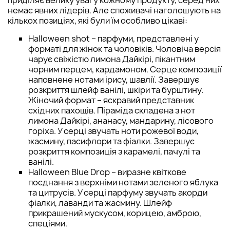
приділяє велику увагу кожному продукту, серед них
немає явних лідерів. Але споживачі наголошують на
кількох позиціях, які були їм особливо цікаві:
Halloween shot – парфуми, представлені у
форматі для жінок та чоловіків. Чоловіча версія
чарує свіжістю лимона Дайкірі, пікантним
чорним перцем, кардамоном. Серце композиції
наповнене нотами ірису, шавлії. Завершує
розкриття шлейф ванілі, шкіри та бурштину.
Жіночий формат – яскравий представник
східних пахощів. Піраміда складена з нот
лимона Дайкірі, ананасу, мандарину, лісового
горіха. У серці звучать ноти рожевої води,
жасмину, пасифлори та фіалки. Завершує
розкриття композиція з карамелі, пачулі та
ванілі.
Halloween Blue Drop – виразне квіткове
поєднання з верхніми нотами зеленого яблука
та цитрусів. У серці парфуму звучать акорди
фіалки, лаванди та жасмину. Шлейф
прикрашений мускусом, корицею, амброю,
спеціями.