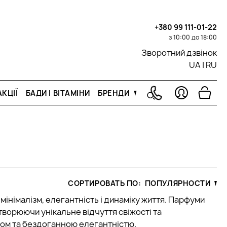
+380 99 111-01-22
з 10:00 до 18:00
Зворотний дзвінок
UA
|
RU
КЦІЇ
БАДИ І ВІТАМІНИ
БРЕНДИ
СОРТИРОВАТЬ ПО:
ПОПУЛЯРНОСТИ
мінімалізм, елегантність і динаміку життя. Парфуми
творюючи унікальне відчуття свіжості та
тмом та бездоганною елегантністю.