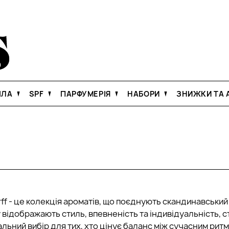
ІЛА
SPF
ПАРФУМЕРІЯ
НАБОРИ
ЗНИЖКИ ТА А
ff - це колекція ароматів, що поєднують скандинавський 
відображають стиль, впевненість та індивідуальність, с
альний вибір для тих, хто цінує баланс між сучасним ри