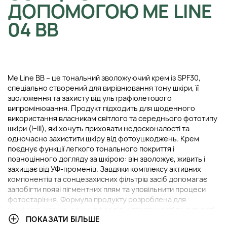
ДОПОМОГОЮ ME LINE
04 BB
Me Line BB – це тональний зволожуючий крем із SPF30,
спеціально створений для вирівнювання тону шкіри, її
зволоження та захисту від ультрафіолетового
випромінювання. Продукт підходить для щоденного
використання власникам світлого та середнього фототипу
шкіри (I–III), які хочуть приховати недосконалості та
одночасно захистити шкіру від фотоушкоджень. Крем
поєднує функції легкого тонального покриття і
повноцінного догляду за шкірою: він зволожує, живить і
захищає від УФ-променів. Завдяки комплексу активних
компонентів та сонцезахисних фільтрів засіб допомагає
запобігти появі пігментних плям та уповільнити процеси
фотостаріння. Формула продукту розроблена для
комфортного нанесення без відчуття тяжкості та липкості.
ПОКАЗАТИ БІЛЬШЕ