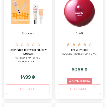
Erborian
3LAB
НАБІР ДЛЯ ЕФЕКТУ ШКІРИ, ЯК У
КРЕМ-КУШОН
НЕМОВЛЯ
AQUA ВВ PROTECT SPF40 №3
THE "BABY SKIN" EFFECT
ESSENTIALS KIT
6068 ₴
1499 ₴
КЛУБНА ЦІНА
ПРЕДЗАКАЗ
ПРЕДЗАКАЗ