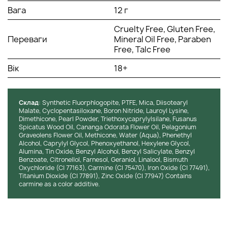
Вага
12 г
Cruelty Free, Gluten Free,
Переваги
Mineral Oil Free, Paraben
Free, Talc Free
Вік
18+
Cклад
: Synthetic Fluorphlogopite, PTFE, Mica, Diisotearyl
Malate, Cyclopentasiloxane, Boron Nitride, Lauroyl Lysine,
Dimethicone, Pearl Powder, Triethoxycaprylylsilane, Fusanus
Spicatus Wood Oil, Cananga Odorata Flower Oil, Pelagonium
Graveolens Flower Oil, Methicone, Water (Aqua), Phenethyl
Alcohol, Caprylyl Glycol, Phenoxyethanol, Hexylene Glycol,
Alumina, Tin Oxide, Benzyl Alcohol, Benzyl Salicylate, Benzyl
Benzoate, Citronellol, Farnesol, Geraniol, Linalool, Bismuth
Oxychloride (CI 77163), Carmine (CI 75470), Iron Oxide (CI 77491),
Titanium Dioxide (CI 77891), Zinc Oxide (CI 77947) Contains
carmine as a color additive.