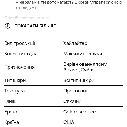
мінералами, які допомагають шкірі виглядати сяючою
та гладкою.
Спосіб застосування:
ПОКАЗАТИ БІЛЬШЕ
Для досягнення чудового вигляду нанесіть хайлайтер
пензлем на щоки, ніс, лоб і зону декольте.
Вид продукції
Хайлайтер
Косметика для
Макіяжу обличчя
Вирівнювання тону,
Призначення
Захист, Сяйво
Тип шкіри
Всі типи шкіри
Текстура
Пресована
Фініш
Сяючий
Бренд
Colorescience
Країна
США