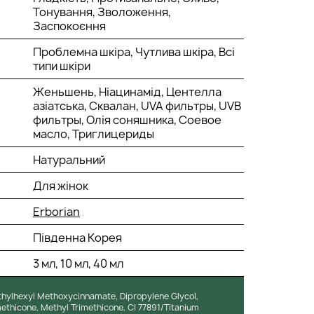
Тонування, Зволоження,
Заспокоєння
Проблемна шкіра, Чутлива шкіра, Всі
типи шкіри
Женьшень, Ніацинамід, Центелла
азіатська, Сквалан, UVA фильтры, UVB
фильтры, Олія соняшника, Соевое
масло, Триглицериды
Натуральний
Для жінок
Erborian
Південна Корея
3 мл, 10 мл, 40 мл
thylhexyl Methoxycinnamate, Dipropylene Glycol,
ethicone, Methyl Trimethicone, CI 77891/Titanium