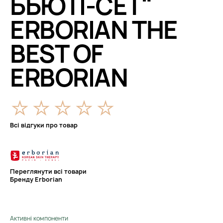
БЬЮТІ-СЕТ"
ERBORIAN THE
BEST OF
ERBORIAN
Всі відгуки про товар
Переглянути всі товари
Бренду Erborian
Активні компоненти