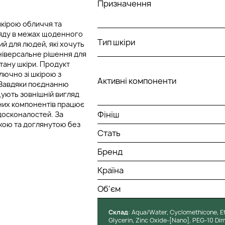
Призначення
шкірою обличчя та
ляду в межах щоденного
Тип шкіри
ий для людей, які хочуть
ніверсальне рішення для
тану шкіри. Продукт
ключно зі шкірою з
Активні компоненти
. Завдяки поєднанню
ують зовнішній вигляд
ивних компонентів працює
Фініш
едосконалостей. За
іжою та доглянутою без
Стать
Бренд
Країна
Об'єм
Cклад
: Aqua/Water, Cyclomethicone, E
Glycerin, Zinc Oxide-[Nano], PEG-10 Dim