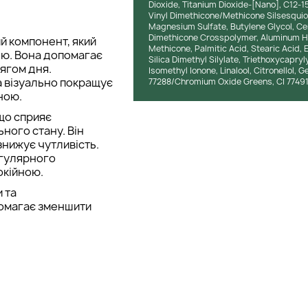
Dioxide, Titanium Dioxide-[Nano], C12-15
Vinyl Dimethicone/Methicone Silsesqui
Magnesium Sulfate, Butylene Glycol, Cent
Dimethicone Crosspolymer, Aluminum Hy
 компонент, який
Methicone, Palmitic Acid, Stearic Acid, 
нню. Вона допомагає
Silica Dimethyl Silylate, Triethoxycapry
тягом дня.
Isomethyl Ionone, Linalool, Citronellol, 
а візуально покращує
77288/Chromium Oxide Greens, CI 77491/
ною.
що сприяє
ного стану. Він
знижує чутливість.
егулярного
окійною.
 та
помагає зменшити
рту. Він підтримує
ї. Особливо корисний
й притягує вологу та
ю стягнутості. Гліцерин
ж покращує комфорт