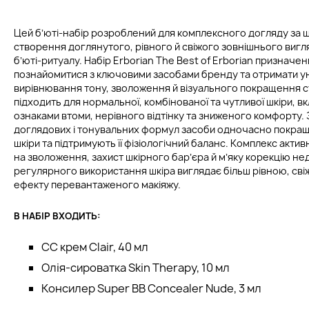
Цей бʼюті-набір розроблений для комплексного догляду за 
створення доглянутого, рівного й свіжого зовнішнього виг
бʼюті-ритуалу. Набір Erborian The Best of Erborian призначен
познайомитися з ключовими засобами бренду та отримати у
вирівнювання тону, зволоження й візуального покращення с
підходить для нормальної, комбінованої та чутливої шкіри, в
ознаками втоми, нерівного відтінку та зниженого комфорту
доглядових і тонувальних формул засоби одночасно покращ
шкіри та підтримують її фізіологічний баланс. Комплекс акт
на зволоження, захист шкірного барʼєра й мʼяку корекцію н
регулярного використання шкіра виглядає більш рівною, св
ефекту перевантаженого макіяжу.
В НАБІР ВХОДИТЬ:
CC крем Clair, 40 мл
Олія-сироватка Skin Therapy, 10 мл
Консилер Super BB Concealer Nude, 3 мл