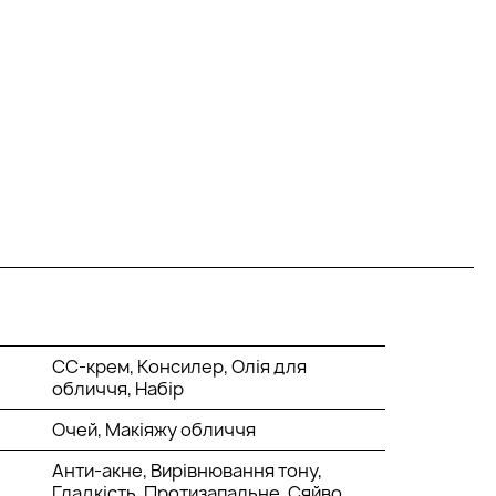
CC-крем, Консилер, Олія для
обличчя, Набір
Очей, Макіяжу обличчя
Анти-акне, Вирівнювання тону,
Гладкість, Протизапальне, Сяйво,