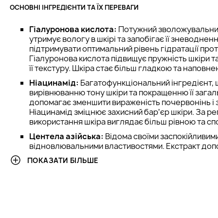
ОСНОВНІ ІНГРЕДІЄНТИ ТА ЇХ ПЕРЕВАГИ
Гіалуронова кислота:
Потужний зволожувальний
утримує вологу в шкірі та запобігає її зневодне
підтримувати оптимальний рівень гідратації про
Гіалуронова кислота підвищує пружність шкіри т
її текстуру. Шкіра стає більш гладкою та наповне
Ніацинамід:
Багатофункціональний інгредієнт, 
вирівнюванню тону шкіри та покращенню її загаль
допомагає зменшити вираженість почервонінь і 
Ніацинамід зміцнює захисний барʼєр шкіри. За р
використання шкіра виглядає більш рівною та сп
Центела азійська:
Відома своїми заспокійливими
відновлювальними властивостями. Екстракт до
реактивність шкіри та знизити відчуття дискомфо
ПОКАЗАТИ БІЛЬШЕ
процеси регенерації та зміцнює барʼєрні функці
для чутливої шкіри.
Гліцерин:
Ефективний зволожувальний агент, яки
утримує її в шкірі. Він запобігає сухості й відчутт
робить шкіру більш мʼякою та еластичною. Тако