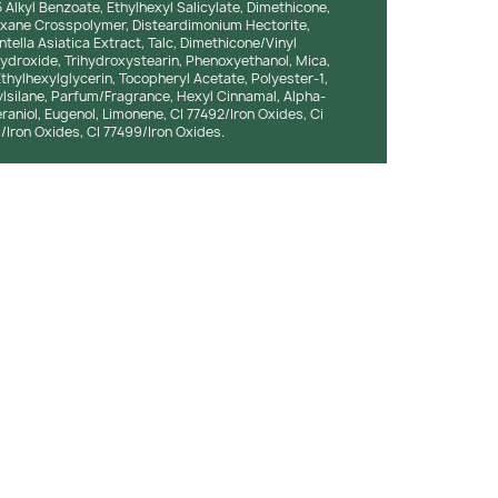
 Alkyl Benzoate, Ethylhexyl Salicylate, Dimethicone,
oxane Crosspolymer, Disteardimonium Hectorite,
ella Asiatica Extract, Talc, Dimethicone/Vinyl
droxide, Trihydroxystearin, Phenoxyethanol, Mica,
Ethylhexylglycerin, Tocopheryl Acetate, Polyester-1,
lylsilane, Parfum/Fragrance, Hexyl Cinnamal, Alpha-
Geraniol, Eugenol, Limonene, CI 77492/Iron Oxides, Ci
Iron Oxides, CI 77499/Iron Oxides.