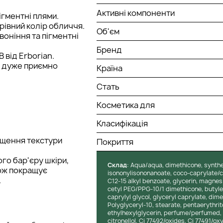
Активні компоненти
ігментні плями.
рівний колір обличчя.
Об'єм
оніння та пігментні
Бренд
 від Erborian.
у дуже приємно
Країна
Стать
Косметика для
Класифікація
ащення текстури
Покриття
го бар'єру шкіри,
Cклад
: Aqua/aqua, dimethicone, synthe
кож покращує
isononylisononanoate, coco-caprylate/ca
.
C12-15 alkyl benzoate, glycerin, magnesi
cetyl PEG/PPG-10/1 dimethicone, butylen
caprylyl glycol, glyceryl caprylate, dime
Polyglyceryl-10, stearate, pentaerythri
ethylhexylglycerin, perfume/perfumed, h
citronellol, Ci 77492/oxides, Ci 77491/oxy