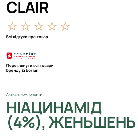
CLAIR
Всі відгуки про товар
Переглянути всі товари
Бренду Erborian
Активні компоненти
НІАЦИНАМІД
(4%), ЖЕНЬШЕНЬ