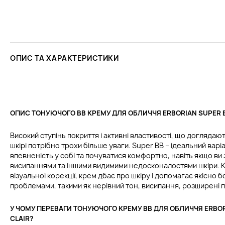
ОПИС ТА ХАРАКТЕРИСТИКИ
ОПИС ТОНУЮЧОГО BB КРЕМУ ДЛЯ ОБЛИЧЧЯ ERBORIAN SUPER В
Високий ступінь покриття і активні властивості, що доглядають
шкірі потрібно трохи більше уваги. Super BB – ідеальний варі
впевненість у собі та почуватися комфортно, навіть якщо ви 
висипаннями та іншими видимими недосконалостями шкіри. 
візуальної корекції, крем дбає про шкіру і допомагає якісно
проблемами, такими як нерівний тон, висипання, розширені по
У ЧОМУ ПЕРЕВАГИ ТОНУЮЧОГО КРЕМУ BB ДЛЯ ОБЛИЧЧЯ ERBOR
CLAIR?