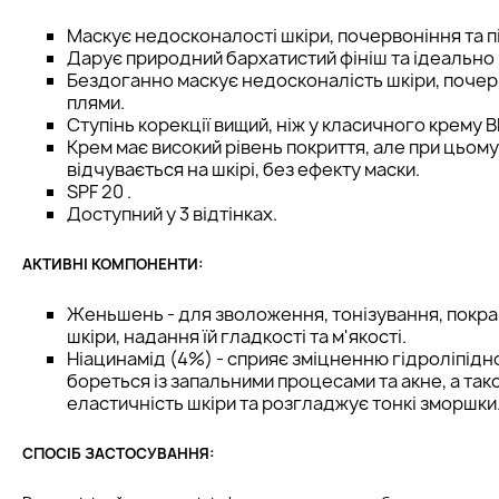
Маскує недосконалості шкіри, почервоніння та п
Дарує природний бархатистий фініш та ідеально 
Бездоганно маскує недосконалість шкіри, почерв
плями.
Ступінь корекції вищий, ніж у класичного крему BB
Крем має високий рівень покриття, але при цьом
відчувається на шкірі, без ефекту маски.
SPF 20 .
Доступний у 3 відтінках.
АКТИВНІ КОМПОНЕНТИ:
Женьшень - для зволоження, тонізування, покр
шкіри, надання їй гладкості та м'якості.
Ніацинамід (4%) - сприяє зміцненню гідроліпідно
бореться із запальними процесами та акне, а та
еластичність шкіри та розгладжує тонкі зморшки
СПОСІБ ЗАСТОСУВАННЯ: