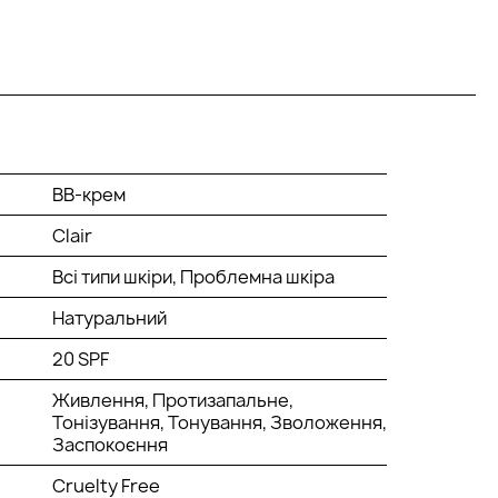
BB-крем
Clair
Всі типи шкіри, Проблемна шкіра
Натуральний
20 SPF
Живлення, Протизапальне,
Тонізування, Тонування, Зволоження,
Заспокоєння
Cruelty Free