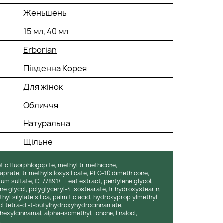
Женьшень
15 мл, 40 мл
Erborian
Південна Корея
Для жінок
Обличчя
Натуральна
Щільне
tic fluorphlogopite, methyl trimethicone,
prate, trimethylsiloxysilicate, PEG-10 dimethicone,
um sulfate, Ci 77891/ . Leaf extract, pentylene glycol,
e glycol, polyglyceryl-4 isostearate, trihydroxystearin,
thyl silylate silica, palmitic acid, hydroxyprop ylmethyl
tol tetra-di-t-butylhydroxyhydrocinnamate,
exylcinnamal, alpha-isomethyl, ionone, linalool,
.