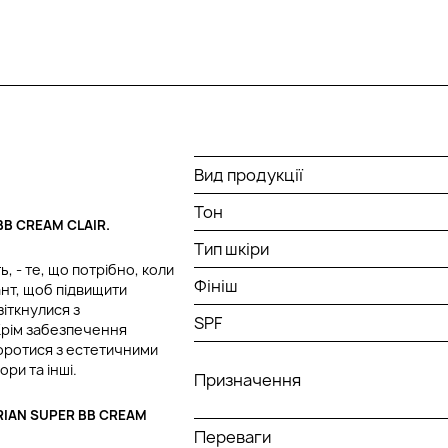
Вид продукції
Тон
В CREAM CLAIR.
Тип шкіри
, - те, що потрібно, коли
Фініш
ант, щоб підвищити
зіткнулися з
SPF
Крім забезпечення
 боротися з естетичними
ри та інші.
Призначення
IAN SUPER ВВ CREAM
Переваги