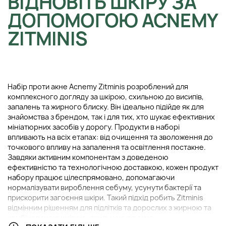
ВІДНОВІТЬ ШКІРУ ЗА
ДОПОМОГОЮ ACNEMY
ZITMINIS
Набір проти акне Acnemy Zitminis розроблений для
комплексного догляду за шкірою, схильною до висипів,
запалень та жирного блиску. Він ідеально підійде як для
знайомства з брендом, так і для тих, хто шукає ефективних
мініатюрних засобів у дорогу. Продукти в наборі
впливають на всіх етапах: від очищення та зволоження до
точкового впливу на запалення та освітлення постакне.
Завдяки активним компонентам з доведеною
ефективністю та технологічною доставкою, кожен продукт
набору працює цілеспрямовано, допомагаючи
нормалізувати вироблення себуму, усунути бактерії та
прискорити загоєння шкіри. Такий підхід робить Zitminis
відмінним рішенням для підлітків та дорослих з жирною та
комбінованою шкірою, схильною до акне.