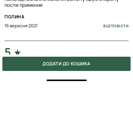
после примения
ПОЛИНА
16 вересня 2021
ВІДПОВІСТИ
5
ДОДАТИ ДО КОШИКА
Я искренне люблю эту антивозрастную сыворотку!
После 30 лет именно она и ещё кое-какие продукты
от генозис стали моим маст-хевами!) прекрасно
работает как мощная защита от морщин и тонких
линий, плюс разглаживает и придаёт эластичность
коже!) я в восторге от того, как она моментально
впитывается в кожу и оставляет такой приятный
эффект шелковистости!) однозначно, все девочкам,
которые также как и я хотят сохранить красоту и
молодость, всем всем советую)