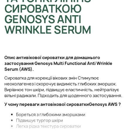
СИРОВАТКОЮ
GENOSYS ANTI
WRINKLE SERUM
Опис а
нтивікової сироватки для домашнього
застосування
Genosys Multi Functional Anti Wrinkle
Serum (AWS)
.
Сироватка для корекції вікових змін Стимулює
неоколагенез і скорочує видимість глибоких зморшок.
Вирівнює тон шкіри, підвищує еластичність, нейтралізує
вільні радикали. Підходить для щоденного застосування.
У чому переваги
а
нтовікової сироватки
Genosys AWS
?
Бореться з глибокими зморшками
Підвищує тургор шкіри
Легка рідка текстура сироватки