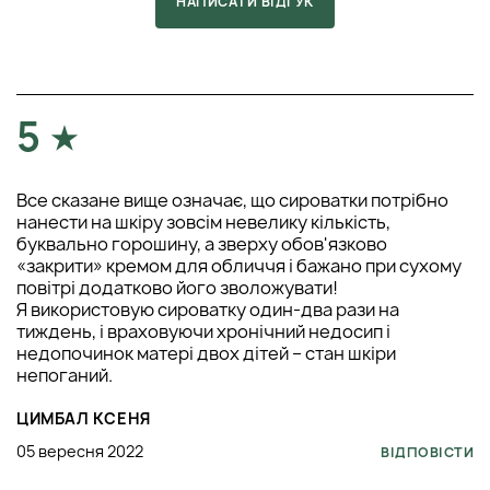
НАПИСАТИ ВІДГУК
5
Все сказане вище означає, що сироватки потрібно
нанести на шкіру зовсім невелику кількість,
буквально горошину, а зверху обов'язково
«закрити» кремом для обличчя і бажано при сухому
повітрі додатково його зволожувати!
Я використовую сироватку один-два рази на
тиждень, і враховуючи хронічний недосип і
недопочинок матері двох дітей – стан шкіри
непоганий.
ЦИМБАЛ КСЕНЯ
05 вересня 2022
ВІДПОВІСТИ