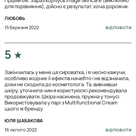
гірший бік. Зараз корчусь Image Skincare (виключно
для порівняння), дійсно є результат, хоча дорожче.
ЛЮБОВЬ
15 березня 2022
ВІДПОВІСТИ
5
Закінчилась у мене ця сироватка, і я чесно кажучи,
особливо жодних її ефектів начебто і не відзначила,
доки не сходила до косметолога. Та, вивчивши
шкіру, уточнила чим я користуюся і рекомендувала
продовжувати. Шкіра насичена, пружна у тонусі.
Використовувала у парі з Multifunctional Cream
цього ж бренду.
ЮЛЯ ШАБАКОВА
16 лютого 2022
ВІДПОВІСТИ