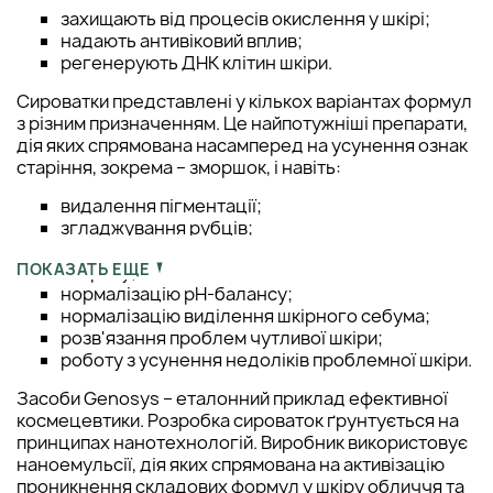
захищають від процесів окислення у шкірі;
надають антивіковий вплив;
регенерують ДНК клітин шкіри.
Сироватки представлені у кількох варіантах формул
з різним призначенням. Це найпотужніші препарати,
дія яких спрямована насамперед на усунення ознак
старіння, зокрема – зморшок, і навіть:
видалення пігментації;
згладжування рубців;
відновлення водного балансу шкірного
ПОКАЗАТЬ ЕЩЕ
покриву;
нормалізацію pH-балансу;
нормалізацію виділення шкірного себума;
розв'язання проблем чутливої шкіри;
роботу з усунення недоліків проблемної шкіри.
Засоби Genosys – еталонний приклад ефективної
космецевтики. Розробка сироваток ґрунтується на
принципах нанотехнологій. Виробник використовує
наноемульсії, дія яких спрямована на активізацію
проникнення складових формул у шкіру обличчя та