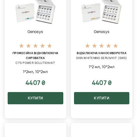
Genosys
Genosys
ПРОФЕСІЙНА ВІДНОВЛЮЮЧА
ВІДБІЛЮЮЧА НАНОСИВОРОТКА
СИРОВАТКА
SKIN WHITENING SERUM KIT (SWS)
CTS POWER SOLUTION KIT
,
1*2 мл
10*2мл
,
1*2мл
10*2мл
4407 ₴
4407 ₴
КУПИТИ
КУПИТИ