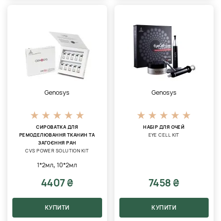
Genosys
Genosys
СИРОВАТКА ДЛЯ
НАБІР ДЛЯ ОЧЕЙ
РЕМОДЕЛЮВАННЯ ТКАНИН ТА
EYE CELL KIT
ЗАГОЄННЯ РАН
CVS POWER SOLUTION KIT
,
1*2мл
10*2мл
4407 ₴
7458 ₴
КУПИТИ
КУПИТИ