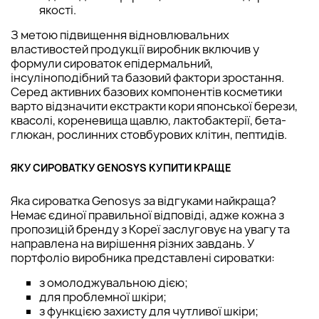
якості.
З метою підвищення відновлювальних
властивостей продукції виробник включив у
формули сироваток епідермальний,
інсуліноподібний та базовий фактори зростання.
Серед активних базових компонентів косметики
варто відзначити екстракти кори японської берези,
квасолі, кореневища щавлю, лактобактерії, бета-
глюкан, рослинних стовбурових клітин, пептидів.
ЯКУ СИРОВАТКУ GENOSYS КУПИТИ КРАЩЕ
Яка сироватка Genosys за відгуками найкраща?
Немає єдиної правильної відповіді, адже кожна з
пропозицій бренду з Кореї заслуговує на увагу та
направлена на вирішення різних завдань. У
портфоліо виробника представлені сироватки:
з омолоджувальною дією;
для проблемної шкіри;
з функцією захисту для чутливої шкіри;