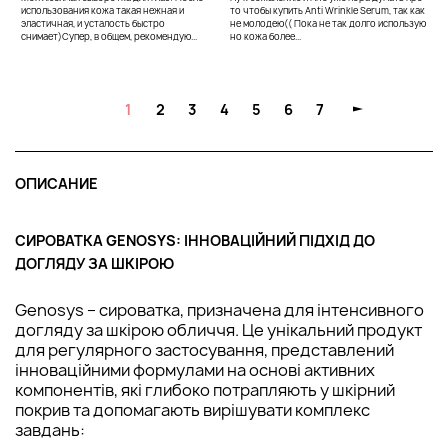
использования кожа такая нежная и
то чтобы купить Anti Wrinkle Serum, так как
к
эластичная, и усталость быстро
не молодею(( Пока не так долго использую
р
снимает)Супер, в общем, рекомендую...
но кожа более...
д
н
1
2
3
4
5
6
7
ОПИСАНИЕ
СИРОВАТКА GENOSYS: ІННОВАЦІЙНИЙ ПІДХІД ДО
ДОГЛЯДУ ЗА ШКІРОЮ
Genosys – сироватка, призначена для інтенсивного
догляду за шкірою обличчя. Це унікальний продукт
для регулярного застосування, представлений
інноваційними формулами на основі активних
компонентів, які глибоко потрапляють у шкірний
покрив та допомагають вирішувати комплекс
завдань: