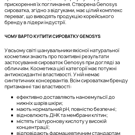
прискорення їх поглинання. Створена Genosys
сироватка, згідно з відгуками, має цілий комплекс
переваг, що виводять продукцію корейського
бренду в лідери індустрії.
ЧОМУ ВАРТО КУПИТИ СИРОВАТКУ GENOSYS
У всьому світі шанувальники якісної натуральної
косметики знають про позитивні результати
застосування сироваток Genosys при догляді за
обличчям. Косметика цієї категорії має потужні
антиоксидантні властивості. У ній немає
синтетичних консервантів. Всім сироваткам бренду
притаманні такі властивості:
ефективно доставляють наноемульсії до
нижніх шарів шкіри;
мають нормальний pH, повністю безпечні;
відновлюють ДНК та мембрани клітин;
містять гіалуронову кислоту у високій
концентрації;
відповідають фармацевтичним стандартам